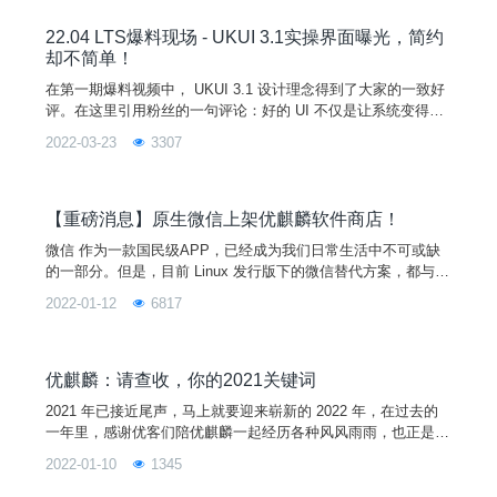
3.录屏功能全新改版看了改版后的效果，大家有没有感觉录屏功
能使用起来更加便捷呢？
22.04 LTS爆料现场 - UKUI 3.1实操界面曝光，简约
却不简单！
在第一期爆料视频中， UKUI 3.1 设计理念得到了大家的一致好
评。在这里引用粉丝的一句评论：好的 UI 不仅是让系统变得有
个性有品味，还要让整体操作变得舒适、简单、自由。那么，
2022-03-23
3307
在“寻光”设计理念下的实操界面会是什么样呢？让我们一起来看
看吧~UKUI 介绍UKUI 是由麒麟团队开发的一款轻量级的 Linux
桌面环境，默认搭载于优麒麟社区各版本操作系统中，同时支持
Ubuntu、Debian、A
【重磅消息】原生微信上架优麒麟软件商店！
微信 作为一款国民级APP，已经成为我们日常生活中不可或缺
的一部分。但是，目前 Linux 发行版下的微信替代方案，都与原
生版本有一定的差距，极大的影响了用户的日常工作效率，以及
2022-01-12
6817
日常影音娱乐需求。为了进一步丰富完善优麒麟用户的生态需
求，提供更顺畅的沟通交流环境，麒麟软件与腾讯公司联手推动
了基于Linux平台的原生微信适配工作，微信官方版2.1.1正式上
线，并在麒麟软件商店上架。想要体验的用户，只需
优麒麟：请查收，你的2021关键词
2021 年已接近尾声，马上就要迎来崭新的 2022 年，在过去的
一年里，感谢优客们陪优麒麟一起经历各种风风雨雨，也正是有
大家的默默支持，优麒麟才能越走越好。在这里小编整理了一下
2022-01-10
1345
2021 属于优麒麟的关键词，我们一起来看~成长 踉踉跄跄中前
进，跌跌撞撞地坚强也许优麒麟现在还不够完美，但是我们总是