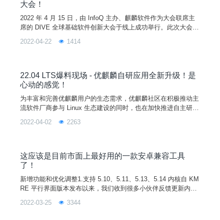
大会！
2022 年 4 月 15 日，由 InfoQ 主办、麒麟软件作为大会联席主
席的 DIVE 全球基础软件创新大会于线上成功举行。此次大会
以“深入基础软件，打造新型数字底座”为主题，邀请了行业领导
2022-04-22
1414
人物、学者和技术人出席，并分享了基础软件领域最丰富、最前
沿、最具技术性的内容，为大家提供了一个可以学习干货知识、
能够充分交流并认知行业全貌的平台。作为自主操作系统研发领
域先锋，麒麟软件团队受邀参加本次大会，
22.04 LTS爆料现场 - 优麒麟自研应用全新升级！是
心动的感觉！
为丰富和完善优麒麟用户的生态需求，优麒麟社区在积极推动主
流软件厂商参与 Linux 生态建设的同时，也在加快推进自主研发
用户需求较高的系统应用进程。截至目前，优麒麟团队已经自主
2022-04-02
2263
研发了 20 余款应用程序，为用户带来了更多的选择和体验。在
本次社区即将发布的 22.04 LTS 版本操作系统中，优麒麟多款
自研应用全新升级！功能更全！体验更佳！话不多说，赶快一睹
风采~>>>UKUI 介
这应该是目前市面上最好用的一款安卓兼容工具
了！
新增功能和优化调整1.支持 5.10、5.11、5.13、5.14 内核自 KM
RE 平行界面版本发布以来，我们收到很多小伙伴反馈更新内核
后不能使用 KMRE 的问题，于是优麒麟研发小哥哥火速对新内
2022-03-25
3344
核作出适配，升级了内核的小伙伴们快去试试吧！（下个版本会
支持 5.15 内核哦~）2.支持微信摇一摇大家快来一起摇一摇吧~