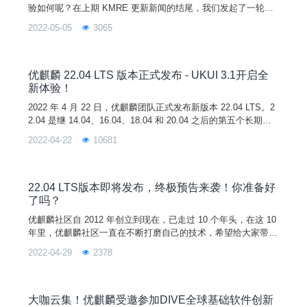
验如何呢？在上期 KMRE 更新新闻的结尾，我们发起了一轮投
票，让大家选出各自最期待的 KMRE 新增功能。从统计数据可
2022-05-05
3065
以看到，支持横竖屏切换功能是呼声最高的，其次是功能，然后
就是适配 Andriod Studio 功能和支持预设手机型号功能。图片
秉承一切以用户为主的理念，本次 KMRE 版本更新，除了新增
以上四大功能 ，还增加了虚拟定位
优麒麟 22.04 LTS 版本正式发布 - UKUI 3.1开启全
新体验！
2022 年 4 月 22 日，优麒麟团队正式发布新版本 22.04 LTS。2
2.04 是继 14.04、16.04、18.04 和 20.04 之后的第五个长期支
持（LTS）版本，官方将提供 3 年的技术支持。图片与上一版本
2022-04-22
10681
相比，此次更新版本新增了显示剩余充电时间、复杂触摸手势及
操作动画教学、系统浅色模式设置、微信在线登录和支持开启个
人热点等新功能。进一步优化了任务栏区域展现形式、任务栏启
动时
22.04 LTS版本即将发布，终极预告来袭！你准备好
了吗？
优麒麟社区自 2012 年创立到现在，已走过 10 个年头，在这 10
年里，优麒麟社区一直在不断打磨自己的技术，希望给大家带来
更好的使用体验。在这期间我们的技术成果也得到了国内外社区
2022-04-29
2378
的认可。终于在今年 4 月，优麒麟即将迎来第十年首个版本--2
2.04 LTS ，新版本将搭载全新 UKUI 3.1，并进一步优化用户体
验，提升系统安全性和稳定性！同时这也是优麒麟第五个长期支
持（LTS）版本，官方将
大咖云集！优麒麟受邀参加DIVE全球基础软件创新