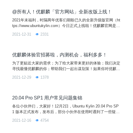
在成长中慢慢走向成熟。截止目前，优麒麟社区已累计发行 18
个版本，下载量超过 3800 万次，向开源
@所有人！优麒麟「官方网站」全新改版上线！
2021年末福利，时隔两年优客们期盼已久的全新升级版官网（ht
tps://www.ubuntukylin.com）今日正式上线啦！优麒麟官网是优
麒麟品牌所有信息展示的互联网主渠道，也是产品与信息最权威
2021-12-31
2331
发布的主平台。
优麒麟体验官招募啦，内测机会，福利多多！
为了更贴近大家的需求；为了给大家带来更好的体验；我们决定
寻找最懂优麒麟的你；帮助我们一起出谋划策！如果你对优麒麟
感兴趣，愿意反馈产品的使用体验；那么欢迎你成为 优麒麟体
2021-12-29
1378
验官 ！快来扫码报名，抢先探索吧！
20.04 Pro SP1 用户常见问题集锦
各位小伙伴们，大家好！12月2日，Ubuntu Kylin 20.04 Pro SP
1 版本正式发布，发布后，部分小伙伴在使用时遇到了一些疑
问。本期文章，我们整理了一些大家的问题，并在此统一进行解
2021-12-16
4754
答！请大家查收~新 | 版 | 本 | 答 | 疑 | 汇 | 总Q1.系统版本升级
后，内核没有更新至5.11？A: 内核的更新需要手动进行升级，