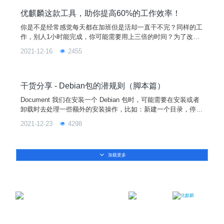
对于已经安装的系统，强制让用户升级内核有一定风险。若要使
用
优麒麟这款工具，助你提高60%的工作效率！
你是不是经常感觉每天都在加班但是活却一直干不完？同样的工
作，别人1小时能完成，你可能需要用上三倍的时间？为了改掉
拖延症，防止时间浪费，小编今天要告诉你如何利用优麒麟自带
2021-12-16
2455
的闹钟工具，迅速提高自己的工作效率！01. 进行集中式的工作
规划我们的一天需要完成多件事情，当我们沉迷于完成某一件事
情时，常常会因为太投入而不自觉的占用了属于其他事务的时
间。导致效率低下，时间不够用。此时，你可以用优麒麟闹钟来
干货分享 - Debian包的潜规则（脚本篇）
辅助你
Document 我们在安装一个 Debian 包时，可能需要在安装或者
卸载时去处理一些额外的安装操作，比如：新建一个目录，停止
一个正在运行的服务等。这时就要用到一些特殊的脚本，“维护
2021-12-23
4298
者脚本”。顾名思义，这是我们的研发人员常常会用到的脚本。
常见维护者脚本报错 ●“dpkg (subprocess): unable to execute in
stalled
加载更多
邮箱：contact@ukylin.com
微信公众号
微博