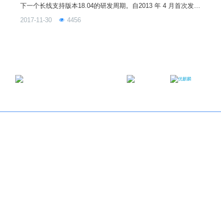
下一个长线支持版本18.04的研发周期。自2013 年 4 月首次发布
以来，优麒麟已经发布10个版本，得到了全球尤其是中国用户的
2017-11-30
4456
喜爱。截止日前，仅其官网点击下载量已突破 1600 万次(不包括
其他链接和共享镜像的下载)。这对于操作系统市场占有率不足
1%的Linux操作系统来说，已经是非常可观的数据，也在一定程
度上反应出优麒麟系统的受欢迎程度。
邮箱：contact@ukylin.com
微信公众号
微博
Copyright©2013-2023 麒麟软件有限公司版权所有
关于我们
｜