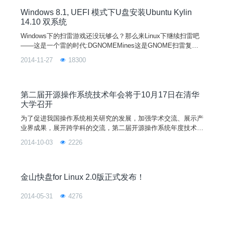
量级的大规模部署中，仍然有许多因素决定了实际实施中需要在
整体架构和细节优化上进行多方面
Windows 8.1, UEFI 模式下U盘安装Ubuntu Kylin
14.10 双系统
Windows下的扫雷游戏还没玩够么？那么来Linux下继续扫雷吧
——这是一个雷的时代:DGNOMEMines这是GNOME扫雷复制
品，允许你从3个不同的预定义表大小（8×8,16×16,30×16）中
2014-11-27
18300
选择其一，或者自定义行列的数量。它能以全屏模式运行，带有
高分值、耗时和提示。游戏可以暂停和继续。ace-minesweeper
这是一个大的
第二届开源操作系统技术年会将于10月17日在清华
大学召开
为了促进我国操作系统相关研究的发展，加强学术交流、展示产
业界成果，展开跨学科的交流，第二届开源操作系统年度技术会
议（OpenSourceOperatingSystemAnnualTechnicalConference
2014-10-03
2226
2014）OS2ATC2014将于2014年10月17-18日在北京清华大学召
开。本会议将与中国Linux内核开发者大会在相邻时间(2014年10
月19日)同一地点举行。会议由中国计算
金山快盘for Linux 2.0版正式发布！
2014-05-31
4276