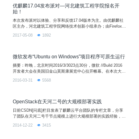
优麒麟17.04发布派对—河北建筑工程学院报名开
始！
本次发布派对以体验、分享和反馈17.04版本为主。由优麒麟社
区主办，河北建筑工程学院网络技术创新小组承办；由Firefox、
迅达云和开源中国赞助，推酷、CSDN和Ceph中国社区平台支
2017-05-08
1892
持，并将在西宁、石家庄、南昌、葫芦岛四个城市同步举行。您
的热情参与将有助于扩大开源文化和优麒麟在全国的影响力和用
户群，为Linux开源操作系统应用创造良好的社区基础，并进一
步促进Linux开源操作系统应用生态环境的建设！
微软发布“Ubuntu on Windows”项目程序可原生运行
摘要：昨晚，北京时间2016/3/3023点30分，微软 //Build 2016
开发者大会在美国旧金山莫斯康展览中心拉开帷幕。在本次大会
上宣布，微软与 Ubuntu 的母公司 Canonical 合作开发了一个超
2016-03-31
5568
级隐秘的项目，将 Ubuntu 的用户空间 user space 带到了 Wind
ows 10 之中。 据大会现场消息披露，你现在可以在 Windows 1
0 中直接运行 Linux
OpenStack在天河二号的大规模部署实践
日前CSDN[问底]栏目发表了麒麟云平台团队的专栏文章，分享
了团队在天河二号千节点规模上进行大规模部署的实践经验，并
介绍了基于OpenStack构建企业级解决方案KylinCloud上所取得
2014-12-22
3415
的进展。原文如下：OpenStack正在成为事实上的IaaS标准，其
本身的设计架构赋予了其高度的可扩展性。尽管如此，在千节点