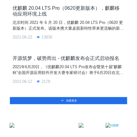
举行。本次会议嘉宾阵容豪华，邀请了中国工程院院士、开源软
件领域的教授和专家、优麒麟核心开发
优麒麟 20.04 LTS Pro（0620更新版本），麒麟移
动应用环境上线
北京时间 2021 年 6 月 20 日，优麒麟 20.04 LTS Pro（0620 更
新版本）正式发布。该版本携大量桌面新特性带来更流畅的新体
验，麒麟移动应用环境全新上线优麒麟开源操作系统，一键纵享
2021-06-22
13836
移动应用生态。开源筑梦，破势而出，优麒麟 20.04 LTS Pro
（0620 更新版本）将是您最佳的操作系统平台选择。在本次更
新版本中，UKUI 桌面环境迎来 UI 全面细节优化、核心组件完
善和多
开源筑梦，破势而出 - 优麒麟发布会正式启动报名
2021年6月20日，《优麒麟20.04 LTS Pro发布会暨第十届“麒麟
杯”全国开源应用软件开发大赛专家研讨会》将于6月20日在北京
丽亭华苑酒店举行。
2021-06-12
2178
加载更多
邮箱：contact@ukylin.com
微信公众号
微博