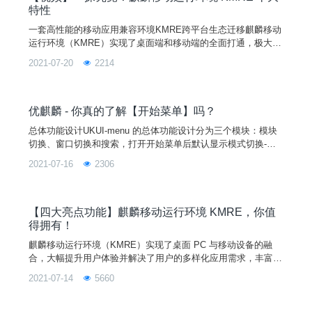
特性
一套高性能的移动应用兼容环境KMRE跨平台生态迁移麒麟移动
运行环境（KMRE）实现了桌面端和移动端的全面打通，极大地
提升了优麒麟操作系统应用生态的丰富性。小优已经介绍过三期
2021-07-20
2214
KMRE，但文字哪有视频香？快点开看看什么叫“一键纵享”安卓
应用生态！看完以上十大特性后的你是不是已经迫不及待想体验
KMRE了？很高兴地告诉大家，KMRE已经在优麒麟 20.04 LTS
Pro版本上线，欢迎大家进入优麒麟官网
优麒麟 - 你真的了解【开始菜单】吗？
总体功能设计UKUI-menu 的总体功能设计分为三个模块：模块
切换、窗口切换和搜索，打开开始菜单后默认显示模式切换-所
有软件模块页面：功能模块介绍模块切换模块切换包含三个功能
2021-07-16
2306
模块，分别为：所有软件模块、字母排序模块和功能分类模块。
提供所有软件模块、字母排序模块与功能分类模块切换外部接
口，参数为模块切换按钮指针变量；接口定义：void btnGroupC
lickedSlot(QAbstractBu
【四大亮点功能】麒麟移动运行环境 KMRE，你值
得拥有！
麒麟移动运行环境（KMRE）实现了桌面 PC 与移动设备的融
合，大幅提升用户体验并解决了用户的多样化应用需求，丰富了
Linux 的应用生态。真正地将 Linux 操作系统和移动操作系统合
2021-07-14
5660
二为一，从本质上让麒麟操作系统、优麒麟操作系统支持移动应
用的运行，两者共用同一个内核，实现了资源共享。 KMRE 支
持 X 和 Wayland，支持 X86 和 ARM 体系架构，支持的处理器