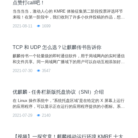
点赞打call吧！
当当当当，激动人心的 KMRE 体验征集第二阶段投票评选环节
来啦！在第一阶段中，我们收到了许多小伙伴投稿的作品，想不
到各位小伙伴们深藏不露呀，让小优情不自禁地想给大家点个
2021-08-11
1699
赞！经过一番激烈的角逐，我们共筛选整理出 6 位小伙伴的优
秀作品。首先恭喜这 6 位进入到第二阶段的小伙伴，都喜提 WP
S 超级会员月卡一张。接下来进入到 KMRE 活动第二弹--投票
评选环节，让我们先了解一下活动评选的规则吧！活
TCP 和 UDP 怎么选？让麒麟传书告诉你
麒麟传书一个轻量级的即时通信软件，用于局域网内的实时通信
和文件共享。同一局域网广播域下的用户可以自动互相添加好
友，显示好友信息，在好友聊天框界面互相收发文字、文件和文
2021-07-30
3547
件夹。麒麟传书介绍麒麟传书使用 UDP 协议来发送和接收 UDP
广播数据，传输局域网内的好友上线离线消息，在接收到好友上
线或离线消息后更新好友状态，同时建立心跳机制来保证获取到
好友的在线状态。麒麟传书使用 TCP 协议主动连接好友监
优麒麟 - 任务栏新版托盘协议（SNI）介绍
在 Linux 操作系统中，“系统托盘区域”是在给定的 X 屏幕上运行
的应用程序，可以显示正在运行的应用程序提供的小图标。系统
托盘是一个 X 客户端，在给定的屏幕上拥有一个特殊的管理器
2021-07-29
2140
选择并提供了容器窗口。Windows 将此功能称为“通知区域”，旧
版托盘协议就是通过 X 服务直接获取应用信息，在开发上难度
很大。新版托盘规范定义了可视项的管理，通常是用于向用户报
告应用程序状态或提供对该应用程序执行
【视频】一探究竟！麒麟移动运行环境 KMRE 十大