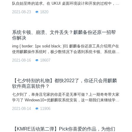
队自始至终的追求。在 UKUI 桌面环境设计和开发的过程中，团
队以用户为中心，从设计和技术上进行完善，在开发过程中不断
2021-08-23
1820
发现问题，并寻找解决问题的最佳方案，致力于提升系统的用户
体验。什么是可用性？可用性（Usability）指用户可以轻松完成
某产品既定任务的能力，即用户如何很好的使用系统功能来实现
他们的目标。国际标准化组织在人机交互的人机工程学
系统卡顿、崩溃、文件丢失？麒麟备份还原一招帮
你解决
img { border: 1px solid black; }01 麒麟备份还原工具介绍用户在
使用麒麟操作系统时，极少数情况下会遇到系统卡顿、系统崩
溃、以及文件意外丢失的问题。要想解决这个问题，往往需要重
2021-08-16
18607
装系统，但这对于不会装系统的用户来说十分不友好。而现在，
只要使用麒麟系统自带的备份还原工具，就可以快速安全地将系
统恢复到卡顿或崩溃前的状态。目前麒麟备份还原工具V3.0新版
已在麒麟操作
【七夕特别的礼物】都快2022了，你还只会用麒麟
软件商店装软件？
七夕到了，单身且宅家的你是不是无事可做？上一期奇奇带大家
学习了 Windows10+优麒麟双系统安装，这一期我们来继续学习
吧！如何在优麒麟系统安装 APP单身还不学习，奇奇和小优都
2021-08-14
11906
会嫌弃你~近期奇奇发现有不少用户反馈不知道怎么安装软件，
于是紧锣密鼓地准备了宝典一份，本文一共介绍四种方法，分别
是通过麒麟软件商店、dpkg 命令、apt 命令和源码安装。软件
安装&卸载1、麒麟软件商店安装最便捷
【KMRE活动第二弹】Pick你喜爱的作品，为他们