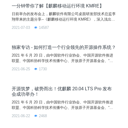
包括飞腾、兆芯、海光、华为麒麟、Intel、AMD等，支持的显
一分钟带你了解【麒麟移动运行环境 KMRE】
卡包括NVIDIA、AMD、INTEL、MALI、JJM、GP101、兆芯
日前举办的发布会上，麒麟软件有限公司桌面研发部技术总监李
等。
翔带来的主题分享--《麒麟移动运行环境 KMRE》，深入浅出地
介绍了 KMRE 的 10 多种功能特性。版本一经发布便受到了开
2021-07-03
14587
发者与爱好者的广泛关注，那么，KMRE 到底是怎样运行在优
麒麟开源操作系统的？有哪些特性呢？ 发布会首次宣布支持移
动兼容环境，让开发者能够“一键纵享”移动应用生态。这一更新
让优麒麟
独家专访 - 如何打造一个行业领先的开源操作系统？
2021 年 6 月 20 日，由中国软件行业协会、中国开源软件推进
联盟、中国科协科学技术传播中心、开放原子开源基金会、“科
创中国”开源创新联合体主办，优麒麟开源社区和麒麟软件有限
2021-06-25
1730
公司承办的“优麒麟 20.04 LTS Pro 发布会暨第十届“麒麟杯”全国
开源应用软件开发大赛专家研讨会”在北京成功举办。本次大会
吸引了 300+ 爱好者到场，直播观看人数近百万，为什么优麒麟
能如此受欢迎呢？会后 CS
开源筑梦，破势而出！优麒麟 20.04 LTS Pro 发布
会成功举办！
2021 年 6 月 20 日，由中国软件行业协会、中国开源软件推进
联盟、中国科协科学技术传播中心、开放原子开源基金会、“科
创中国”开源创新联合体主办，优麒麟开源社区和麒麟软件有限
2021-06-22
2468
公司承办的《优麒麟 20.04 LTS Pro 发布会暨第十届“麒麟杯”全
国开源应用软件开发大赛专家研讨会》在北京丽亭华苑酒店成功