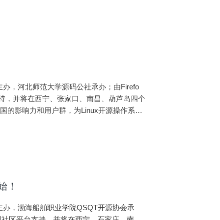
办，河北师范大学源码公社承办；由Firefo
台支持，并将在西宁、张家口、南昌、葫芦岛四个
的影响力和用户群，为Linux开源操作系统
生态环境的建设！
始！
主办，渤海船舶职业学院QSQT开源协会承
h中国社区平台支持，并将在西宁、石家庄、南