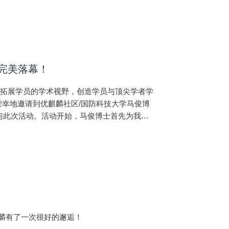
会完美落幕！
，拓展学员的学术视野，创造学员与顶尖学者学
很荣幸地邀请到优麒麟社区/国防科技大学马俊博
参与此次活动。活动开始，马俊博士首先为我们
几次迭代更新。接着马俊博士主要
麒麟有了一次很好的邂逅！