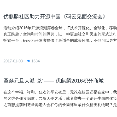
优麒麟社区助力开源中国《码云见面交流会》
活动介绍2016年开源浪潮席卷全球，IT技术开源化、全球化、
真正跨越了空间和时间的隔阂，以一种更加社交和民主的形式进
托管平台，码云为开发者提供了最适合的成长环境，不但可以更
相学习，协同合作，而且为开发者量身打造的个人页面也成为了
多
2017-01-03
1634
圣诞元旦大派“兑”—— 优麒麟2016积分商城
在这个幸福、祥和、狂欢的平安夜里，无论在校园还是在家中，
的火炉旁弹琴唱歌，共叙天伦之乐；或者举办一个别开生面的化妆
之前想提前剧透圣诞老人会在你的长筒袜里放什么精美礼物吗？是糖
的到来，在元旦这天，你又会用一份什么礼物来表达祝亲朋好友201