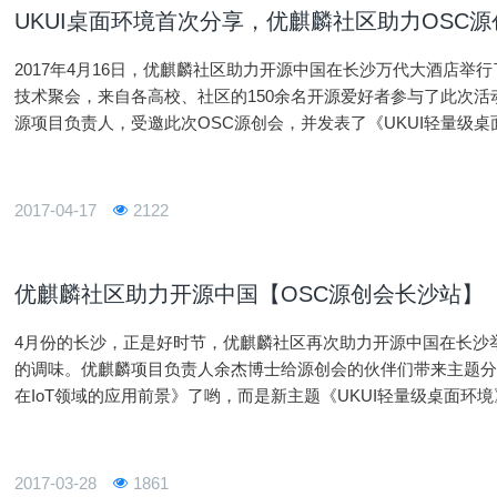
UKUI桌面环境首次分享，优麒麟社区助力OSC
2017年4月16日，优麒麟社区助力开源中国在长沙万代大酒店举行
技术聚会，来自各高校、社区的150余名开源爱好者参与了此次活动。 国防科技大学余杰博士，作为本
源项目负责人，受邀此次OSC源创会，并发表了《UKUI轻量级
次对外公开分享UKUI的内容，此次分享的内容包括UKUI的发展
I是优麒麟研发团队推出的一个轻量级的Linux桌面环境，它基于
注，已经进入Ubuntu库，并默认使用在优麒麟开源操作系统上，如2
2017-04-17
2122
提问环节，大家反响热烈，踊跃互动，有的爱好者提出了一些很
优麒麟社区助力开源中国【OSC源创会长沙站】
4月份的长沙，正是好时节，优麒麟社区再次助力开源中国在长沙
的调味。优麒麟项目负责人余杰博士给源创会的伙伴们带来主题分享，不
在IoT领域的应用前景》了哟，而是新主题《UKUI轻量级桌面环
2017-03-28
1861