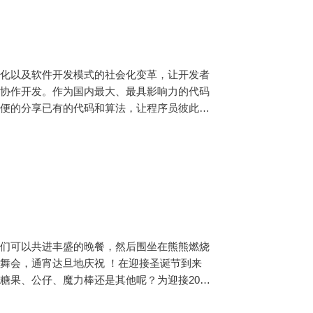
移动化以及软件开发模式的社会化变革，让开发者
行协作开发。作为国内最大、最具影响力的代码
方便的分享已有的代码和算法，让程序员彼此互
很多程序员简历上一种重要标志，这也鼓励了更
我们可以共进丰盛的晚餐，然后围坐在熊熊燃烧
舞会，通宵达旦地庆祝 ！在迎接圣诞节到来
果、公仔、魔力棒还是其他呢？为迎接2017
7“鸡”祥如意呢？