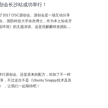
源创会长沙站成功举行！
了2017 OSC源创会。源创会是一场互动分享
土知名开
桌面环境》的主题演讲。这是优麒麟研发团队首
历程、设计理念、当前进展以及后续计划。UKU
GTK和QT进行开发，发布后在国内外得到广泛关
017年4月刚火热发布的新版优麒麟17.04。
深入的问题，也有的爱好者给出了很好的建议。
举行源创会。还是原来的配方，却加了不一样
过这次不是《Ubuntu Snappy技术及其
境》 ，让我们一起期待吧！