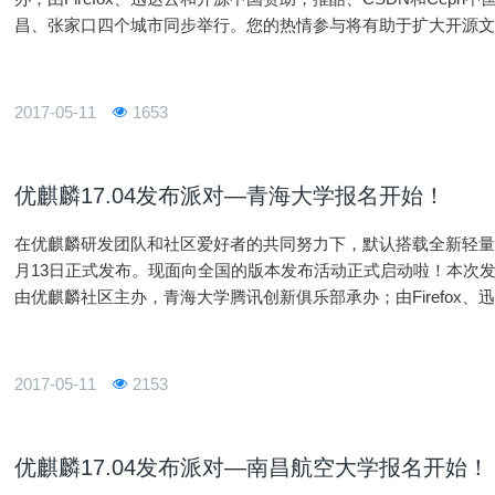
昌、张家口四个城市同步举行。您的热情参与将有助于扩大开源文化
x开源操作系统应用创造良好的社区基础，并进一步促进Linux开
2017-05-11
1653
优麒麟17.04发布派对—青海大学报名开始！
在优麒麟研发团队和社区爱好者的共同努力下，默认搭载全新轻量级桌面
月13日正式发布。现面向全国的版本发布活动正式启动啦！本次发布
由优麒麟社区主办，青海大学腾讯创新俱乐部承办；由Firefox、迅
中国社区平台支持，并将在张家口、石家庄、南昌、葫
2017-05-11
2153
优麒麟17.04发布派对—南昌航空大学报名开始！