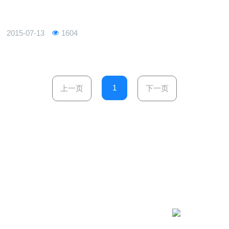
主题分享。活动精彩环节，敬请期待！请大家下OSC客户端用
2015-07-13
1604
1
上一页
下一页
微信公众号