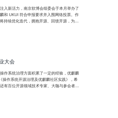
展注入新活力，南京软博会组委会于本月举办了
和 UKUI 符合申报要求并入围网络投票。作
环境将持续优化迭代，拥抱开源、回馈开源，为全
，投上你的宝贵 1 票，一起为优
产业大会
源操作系统治理方面积累了一定的经验，优麒麟
享《操作系统开源治理及优麒麟社区实践》，希
场还有百位开源领域技术专家、大咖与参会者共
此为基础建立生生不息的开源生态。如何推动开