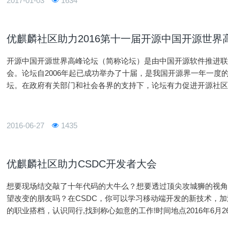
2017-01-03
1634
优麒麟社区助力2016第十一届开源中国开源世界
开源中国开源世界高峰论坛（简称论坛）是由中国开源软件推进联
会。论坛自2006年起已成功举办了十届，是我国开源界一年一度
坛。在政府有关部门和社会各界的支持下，论坛有力促进开源社
流与合作，促进中外开源社区和产业界的相互了解与学习，推动
者、
2016-06-27
1435
优麒麟社区助力CSDC开发者大会
想要现场结交敲了十年代码的大牛么？想要透过顶尖攻城狮的视角
望改变的朋友吗？在CSDC，你可以学习移动端开发的新技术，加
的职业搭档，认识同行,找到称心如意的工作!时间地点2016年6月26日14
新区文轩路27号麓谷企业广场C2栋1楼进入报名：http://www.h