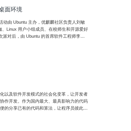
I 桌面环境
次活动由 Ubuntu 主办，优麒麟社区负责人刘敏
大咖、Linux 用户小组成员、在校师生和开源爱好
本次派对后，由 Ubuntu 的首席软件工程师李
移动化以及软件开发模式的社会化变革，让开发者
行协作开发。作为国内最大、最具影响力的代码
方便的分享已有的代码和算法，让程序员彼此互
很多程序员简历上一种重要标志，这也鼓励了更