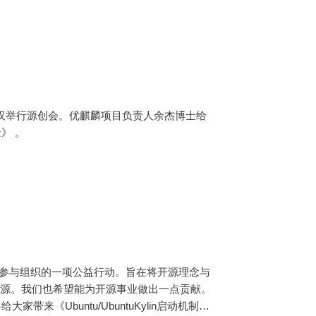
在武汉举行源创会。​优麒麟项目负责人余杰博士给
景》 。
司参与组织的一项公益行动。旨在将开源理念与
开源。我们也希望能为开源事业做出一点贡献。
来《Ubuntu/UbuntuKylin启动机制》