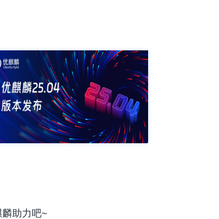
麟助力吧~