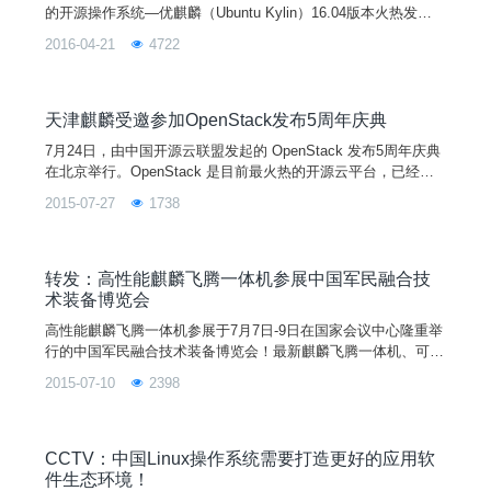
的开源操作系统—优麒麟（Ubuntu Kylin）16.04版本火热发
布”的小型媒体见面会在北京市丽亭华苑酒店热烈召开。同时，
2016-04-21
4722
由优麒麟社区与开源中国联合打造的“优客源创会”即Ubuntu/优麒
麟 16.04版本发布派对活动将在全国数十个城市拉开大幕。 由国
防科技大学（NUDT）、工信部软件与集成电路促进中心（
天津麒麟受邀参加OpenStack发布5周年庆典
7月24日，由中国开源云联盟发起的 OpenStack 发布5周年庆典
在北京举行。OpenStack 是目前最火热的开源云平台，已经成
为事实上的 IaaS 标准并逐渐形成了成熟的生态圈。自2010年10
2015-07-27
1738
月发布第一个版本（版本代号 Austin ）开始，目前 OpenStack
按照半年一个版本的周期已发布了11个版本（版本代号 Kilo
）。中国开源云联盟包括 Intel、UnitedStack
转发：高性能麒麟飞腾一体机参展中国军民融合技
术装备博览会
高性能麒麟飞腾一体机参展于7月7日-9日在国家会议中心隆重举
行的中国军民融合技术装备博览会！最新麒麟飞腾一体机、可以
同时开跑5个视频、还能流畅地用永中或WPS办公麒麟飞腾计算
2015-07-10
2398
机采用最新全国产飞腾1500A高性能64位系列处理器，集成了P
CIE、网络、显示等多种接口，兼容多款主流外设。面向服务系
统领域、桌面办公领域、高可用集群等领域形成了多款整机产
品。飞腾计算机具有高并发、低功耗等特性，提供了丰富的
CCTV：中国Linux操作系统需要打造更好的应用软
件生态环境！