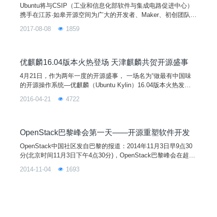
Ubuntu将与CSIP（工业和信息化部软件与集成电路促进中心）
携手在江苏·如皋开源空间为广大的开发者、Maker、初创团队带
来一场开源创新的黑客松（hackathon）活动。在限定的36小时
2017-08-08
1859
内，参赛者不仅可在Ubuntu上开发者独具创意新颖的物联网应
用、解决方案。还能与其他开发者进行深入的技术交流，共享属
于开发者的大聚会！
优麒麟16.04版本火热登场 天津麒麟共贺开源盛事
4月21日，作为两年一度的开源盛事， 一场名为“做最有中国味
的开源操作系统—优麒麟（Ubuntu Kylin）16.04版本火热发
布”的小型媒体见面会在北京市丽亭华苑酒店热烈召开。同时，
2016-04-21
4722
由优麒麟社区与开源中国联合打造的“优客源创会”即Ubuntu/优麒
麟 16.04版本发布派对活动将在全国数十个城市拉开大幕。 由国
防科技大学（NUDT）、工信部软件与集成电路促进中心（
OpenStack巴黎峰会第一天——开源重塑软件开发
OpenStack中国社区发自巴黎的报道：2014年11月3日早9点30
分(北京时间11月3日下午4点30分)，OpenStack巴黎峰会在超过
90家赞助厂商和超过4000名参会者的陪伴下拉开序幕，来自巴
2014-11-04
1693
黎的OpenStack社区首席工程师，ThierryCarrez在介绍了峰会议
程后宣布峰会开幕.一、软件掌控企业，定义新生态、一切源于
开源首先，OpenStack基金会执行董事，Rackspace