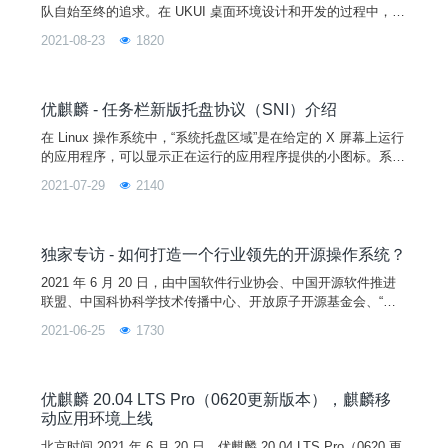
队自始至终的追求。在 UKUI 桌面环境设计和开发的过程中，团
队以用户为中心，从设计和技术上进行完善，在开发过程中不断
2021-08-23
1820
发现问题，并寻找解决问题的最佳方案，致力于提升系统的用户
体验。什么是可用性？可用性（Usability）指用户可以轻松完成
某产品既定任务的能力，即用户如何很好的使用系统功能来实现
他们的目标。国际标准化组织在人机交互的人机工程学
优麒麟 - 任务栏新版托盘协议（SNI）介绍
在 Linux 操作系统中，“系统托盘区域”是在给定的 X 屏幕上运行
的应用程序，可以显示正在运行的应用程序提供的小图标。系统
托盘是一个 X 客户端，在给定的屏幕上拥有一个特殊的管理器
2021-07-29
2140
选择并提供了容器窗口。Windows 将此功能称为“通知区域”，旧
版托盘协议就是通过 X 服务直接获取应用信息，在开发上难度
很大。新版托盘规范定义了可视项的管理，通常是用于向用户报
告应用程序状态或提供对该应用程序执行
独家专访 - 如何打造一个行业领先的开源操作系统？
2021 年 6 月 20 日，由中国软件行业协会、中国开源软件推进
联盟、中国科协科学技术传播中心、开放原子开源基金会、“科
创中国”开源创新联合体主办，优麒麟开源社区和麒麟软件有限
2021-06-25
1730
公司承办的“优麒麟 20.04 LTS Pro 发布会暨第十届“麒麟杯”全国
开源应用软件开发大赛专家研讨会”在北京成功举办。本次大会
吸引了 300+ 爱好者到场，直播观看人数近百万，为什么优麒麟
能如此受欢迎呢？会后 CS
优麒麟 20.04 LTS Pro（0620更新版本），麒麟移
动应用环境上线
北京时间 2021 年 6 月 20 日，优麒麟 20.04 LTS Pro（0620 更