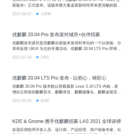
新版本）正式发布。该版本携大量桌面新特性带来更流畅的新体
验，麒麟移动应用环境全新上线优麒麟开源操作系统，一键纵享
2021-06-22
13836
移动应用生态。开源筑梦，破势而出，优麒麟 20.04 LTS Pro
（0620 更新版本）将是您最佳的操作系统平台选择。在本次更
新版本中，UKUI 桌面环境迎来 UI 全面细节优化、核心组件完
善和多
优麒麟 20.04 Pro 发布派对城市+伙伴招募
优麒麟发布派对是优麒麟在新版本发布时举办的一个以体验、分
享和反馈 UKUI 为主的专属活动。优麒麟 20.04 LTS Pro 即将发
布，发布后即将在全国范围内开启 3-5 场“优麒麟 20.04 Pro 发
2021-07-14
2001
布派对”。现优麒麟社区广泛征集各地高校组织和社区合作伙伴
的参与！！！！！！
优麒麟 20.04 LTS Pro 发布 - 以初心，铸匠心
优麒麟 20.04 Pro 版本默认搭载最新 Linux 5.10 LTS 内核，新
增自主研发的麒麟音乐、麒麟录音、麒麟摄像头、麒麟桌面安装
程序、麒麟蓝牙、麒麟传书、麒麟U盘启动器、麒麟计算器、麒
2021-04-23
8190
麟扫描等 9 款应用软件。
KDE & Gnome 携手优麒麟招募 LAS 2021 全球讲师
欢迎应用程序开发人员、设计师、产品经理、用户体验专家、社