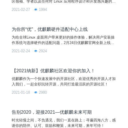
区领袖、学者以及任何对 Linux 应用程序设计和开发感兴趣的朋
友一起参加。
2021-02-27
1994
为你所“优”，优麒麟硬件适配中心上线
为给全球Linux 桌面用户带来更好的操作体验，解决用户安装操
作系统与选择硬件的适配问题，2月24日优麒麟官网全新上线了
优麒麟硬件适配中心页面，用户可以在该页面中查询最优的系统
2021-02-24
2924
与硬件适配方案，也可以将自己的硬件适配详情提交给平台，帮
助更多的用户进行选择。
【2021纳新】优麒麟社区欢迎你的加入！
优麒麟作为一个快速发展中的开源社区，欢迎优秀的开源人才加
入我们，一起全职玩转开源，共同打造最活跃的开源社区！
2021-01-18
2980
告别2020，迎接2021—优麒麟未来可期
时光轻慢之间，不负遇见，我们一直在路上；寻遍四海八方，感
谢你的陪伴、认可、鼓励和鞭策，未来可期，来年可待！