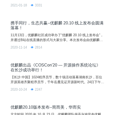
2021-01-18
3331
携手同行，生态共赢--优麒麟 20.10 线上发布会圆满
落幕！
11月13日，优麒麟社区成功举办了“优麒麟 20.10 线上发布会”，
并通过B站在线直播的形式与大家分享。本次发布会由优麒麟社
区携手当前国内主流应用厂商代表，一起分享在 Linux 生态领域
2020-11-14
2814
的最新成果和实践分享，不仅获得了大家有爱的刷屏和关注，也
让我们感受到了大家寄予的殷切期望。8年开源，硕果累累优麒
麟拥有8年开源实践经验服务非洲7国走过50+城市举办100余场
线下活动贡献社区代码数百万行贡献开源
优麒麟出品《COSCon'20 — 开源操作系统论坛》
在长沙成功举行！
【长沙.中国】1024程序员节，数十场活动落幕湖南长沙，百位
开源英雄齐聚程序员节，千年岳麓见证开源新时代。24日下午，
由优麒麟出品并做主题演讲的《2020中国开源年会（COSCon'2
2020-10-24
2247
0）— 开源操作系统论坛》在长沙马栏山文化创意产业园成功举
行。
优麒麟20.10版本发布--简而美，华而实
北京时间 2020 年 10 月 23 日，优麒麟团队很高兴地宣布优麒