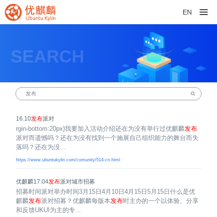
EN
SEARCH
16.10
发布
派对
rgin-bottom:20px}我要加入活动介绍还在为没有举行过优麒麟
发布
派对而遗憾吗？还在为没有找到一个施展自己组织能力的舞台而失
落吗？还在为没...
https://www.ubuntukylin.com/comunity/514-cn.html
优麒麟17.04
发布
派对城市招募
招募时间派对举办时间3月15日4月10日4月15日5月15日什么是优
麒麟
发布
派对招募？优麒麟每版本
发布
时主办的一个以体验、分享
和反馈UKUI为主的专...