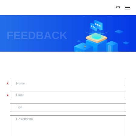
中
FEEDBACK