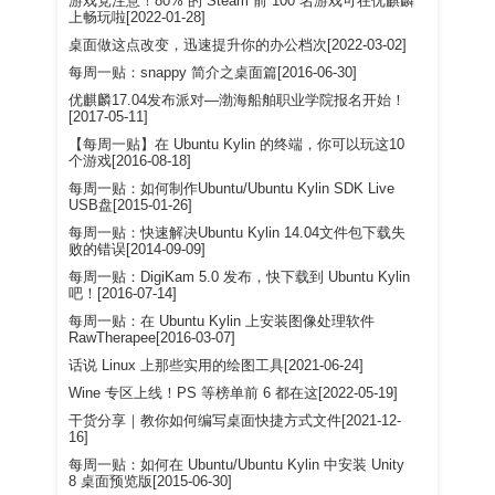
游戏党注意！80% 的 Steam 前 100 名游戏可在优麒麟
上畅玩啦[2022-01-28]
桌面做这点改变，迅速提升你的办公档次[2022-03-02]
每周一贴：snappy 简介之桌面篇[2016-06-30]
优麒麟17.04发布派对—渤海船舶职业学院报名开始！
[2017-05-11]
【每周一贴】在 Ubuntu Kylin 的终端，你可以玩这10
个游戏[2016-08-18]
每周一贴：如何制作Ubuntu/Ubuntu Kylin SDK Live
USB盘[2015-01-26]
每周一贴：快速解决Ubuntu Kylin 14.04文件包下载失
败的错误[2014-09-09]
每周一贴：DigiKam 5.0 发布，快下载到 Ubuntu Kylin
吧！[2016-07-14]
每周一贴：在 Ubuntu Kylin 上安装图像处理软件
RawTherapee[2016-03-07]
话说 Linux 上那些实用的绘图工具[2021-06-24]
Wine 专区上线！PS 等榜单前 6 都在这[2022-05-19]
干货分享｜教你如何编写桌面快捷方式文件[2021-12-
16]
每周一贴：如何在 Ubuntu/Ubuntu Kylin 中安装 Unity
8 桌面预览版[2015-06-30]