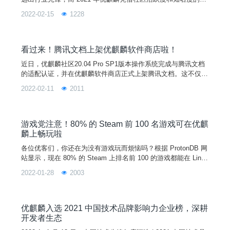
速增长。斩获了 2021 InfoQ 颁发的“最佳技术社区运营奖”。自
2022-02-15
1228
成立以来优麒麟始终坚定不移地大力推动开发者生态建设。202
1 年，优麒麟社区全年累计发布新闻 152 篇，其中输出高质量技
术文章 100+ ，以领先技术回馈社区，和开发者共同成长。2022
年，优麒麟将继续
看过来！腾讯文档上架优麒麟软件商店啦！
近日，优麒麟社区20.04 Pro SP1版本操作系统完成与腾讯文档
的适配认证，并在优麒麟软件商店正式上架腾讯文档。这不仅丰
富了优麒麟的应用生态，也为优麒麟用户提供了高效协作、轻松
2022-02-11
2011
创作的办公新体验。图片上架在优麒麟软件商店的腾讯文档 Lin
ux 版，已全方位满足不同场景下的工作和创作需求。用户可在
优麒麟软件商店搜索“腾讯文档 ”一键下载安装。图片目前，腾讯
文档已与企业微信、腾讯会议等产品融合打通，
游戏党注意！80% 的 Steam 前 100 名游戏可在优麒
麟上畅玩啦
各位优客们，你还在为没有游戏玩而烦恼吗？根据 ProtonDB 网
站显示，现在 80% 的 Steam 上排名前 100 的游戏都能在 Linux
桌面上会运行的很好。我们前面也出过一期详细教程教大家如何
2022-01-28
2003
在优麒麟上安装并使用 Steam ，忘记了的点这里。今天，给大
家分享两个在优麒麟上畅玩 Steam 游戏的视频。视频内容由优
麒麟社区爱好者陌生人提供，也欢迎大家给我们分享你喜爱的游
戏哦！话不多说，
优麒麟入选 2021 中国技术品牌影响力企业榜，深耕
开发者生态