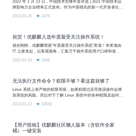
2022 年 1 月 13 日，中国技术先锋年度评选 | 2021 中国技术品
牌影响力企业榜单正式发布。作为中国领先的新一代开发者社
区，SegmentFault 思否依托数百万开发者用户数据分析，各科
2022-01-25
1470
技企业在国内技术领域的行为及影响力指标，最终评选出 30 家
上榜企业。优麒麟作为麒麟软件有限公司主导开发的全球开源项
目，入选 30 强之列。一直以来优麒麟都坚持大力推动开发者生
态建设。2021 年，优
祝贺！优麒麟入选年度最受关注操作系统！
就在刚刚，优麒麟荣获“年度最受关注操作系统”奖项！本奖项由
IT 之家发起，以客观视角，汇集万千操作系统用户口碑和使用
选择，集合产品功能、设计、性能、市场等多方面表现综合评选
2022-01-24
1568
得出。此番获奖不仅是优麒麟社区的荣誉，也是全体社区成员的
共同荣誉，是大家共同努力的结果，促使优麒麟社区蓬勃发展。
未来，优麒麟将在营造良好开源生态和技术发展方面持续努力，
也期待越来越多的爱好者参与进来，为建设开源、贡献开源添砖
无法执行文件命令？权限不够？看这篇就够了
加
Linux 系统上有严格的权限等级，如果权限过高导致误操作会增
加系统的风险。所以对于了解 Linux 系统中的各种权限及如何分
配合理的权限十分重要。不同于 Windows 系统，Linux 是一个
2022-01-12
10530
多用户系统，对每一个用户来说，个人隐私的保护十分重要，所
以 Linux 系统为每个文件都添加了很多的属性，最大的作用就是
维护数据的安全。就像在你的 Linux 系统中，和系统服务相关的
文件通常只有 roo
【用户投稿】优麒麟社区懒人版本（含软件全家
桶）一键安装