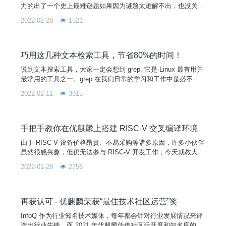
力的出了一个史上最难谜题如果因为谜题太难解不出，也没关系
毕竟这难度本来也很难猜但是如果真的有人能解出来我们会给这
2022-02-28
1521
样集才华与创意于一身的鬼才在优麒麟官网、论坛展示一周你的
头像和名称，给大家膜拜（注：名称不可以反社会反人类反优麒
麟）并授予优麒麟社区大聪明奖，以及wps会员季卡一份仅限前
三位解答出来的人哦~谜题如下：图片答案提交方式如下：1、
巧用这几种文本检索工具，节省80%的时间！
关注“
说到文本搜索工具，大家一定会想到 grep, 它是 Linux 最有用并
最常用的工具之一。grep 在我们日常的学习和工作中是必不可
少的，但是，当我们需要在一个比较大的工程项目中搜索某个关
2022-02-11
3915
键词时，grep 的效率是比较低的。对于所有的检索工具来说，
最重要的步骤永远是找出要搜索的内容。而 grep 这个工具就比
较质朴，它只是在我们指定路径的所有文件上搜索内容，针对 g
rep 这种情况，ack 就应运
手把手教你在优麒麟上搭建 RISC-V 交叉编译环境
由于 RISC-V 设备价格昂贵、不易采购等诸多原因，许多小伙伴
虽然很感兴趣，但仍无法参与 RISC-V 开发工作，今天就教大家
如何在优麒麟上搭建 RISC-V 交叉编译环境，快学起来吧！交叉
2022-01-28
2756
编译（Cross Compile）指编译代码的平台，和执行编译后源代
码的平台是两个不同的平台，比如在 x86/Linux 平台下使用交叉
编译工具链编译 ARM/Linux 平台下的可执行文件。今天我们要
讲的就
再获认可 - 优麒麟荣获“最佳技术社区运营”奖
InfoQ 作为行业知名技术媒体，每年都会针对行业发展情况来评
选出行业先锋，而 2021 年优麒麟凭借社区活跃度和知名度的迅