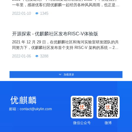
一年里，感谢优客们陪优麒麟一起经历各种风风雨雨，也正是有
大家的默默支持，优麒麟才能越走越好。在这里小编整理了一下
2022-01-10
1345
2021 属于优麒麟的关键词，我们一起来看~成长 踉踉跄跄中前
进，跌跌撞撞地坚强也许优麒麟现在还不够完美，但是我们总是
在成长中慢慢走向成熟。截止目前，优麒麟社区已累计发行 18
个版本，下载量超过 3800 万次，向开源
开源探索 - 优麒麟社区发布RISC-V体验版
2021 年 12 月 29 日，在优麒麟社区和海河实验室研发团队的共
同努力下，优麒麟社区发布首个支持 RISC-V 架构的系统 -- 20.
04 Pro （RISC-V）版本！作为首个可以完全自由免费使用的架
2022-01-06
3288
构，RISC-V 容许添加自有指令集拓展以实现差异化发展，在近
年越来越受大家的青睐。这也是我们开发20.04 Pro RISC-V 版
本的初衷，给企业和开发者提供一个不受限制的使用环境。
加载更多
邮箱：contact@ukylin.com
微信公众号
微博