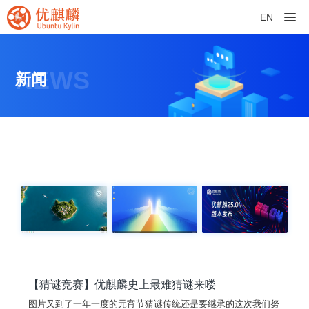
EN
NEWS
新闻
【猜谜竞赛】优麒麟史上最难猜谜来喽
图片又到了一年一度的元宵节猜谜传统还是要继承的这次我们努