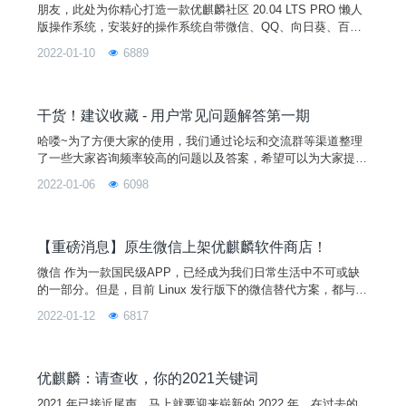
朋友，此处为你精心打造一款优麒麟社区 20.04 LTS PRO 懒人
版操作系统，安装好的操作系统自带微信、QQ、向日葵、百度
网盘、 WPS 个人版、搜狗输入法、Chrome 浏览器、微软 Edg
2022-01-10
6889
e 浏览器、讯飞输入法、1Password、网易云音乐、 QQ 音乐、
Sublime Text，只需要10分钟，就可以在你的电脑上安装好。图
片一、安装环境1、测试环境硬件型号CPU内存硬盘联想启天 B
41
干货！建议收藏 - 用户常见问题解答第一期
哈喽~为了方便大家的使用，我们通过论坛和交流群等渠道整理
了一些大家咨询频率较高的问题以及答案，希望可以为大家提供
参考哦~如果本期没有涉及到你的问题，不用着急，可在交流群
2022-01-06
6098
或论坛提出你的问题，我们会有技术人员帮你解答。同时，大家
可在文章下方留言，点赞数靠前的问题会出现在我们下一期的 Q
&A 里哦！话不多说，进入正题吧！图片本 | 期 | 答 | 疑 | 汇 | 总
Q1.优麒麟可以共享打印机给
【重磅消息】原生微信上架优麒麟软件商店！
微信 作为一款国民级APP，已经成为我们日常生活中不可或缺
的一部分。但是，目前 Linux 发行版下的微信替代方案，都与原
生版本有一定的差距，极大的影响了用户的日常工作效率，以及
2022-01-12
6817
日常影音娱乐需求。为了进一步丰富完善优麒麟用户的生态需
求，提供更顺畅的沟通交流环境，麒麟软件与腾讯公司联手推动
了基于Linux平台的原生微信适配工作，微信官方版2.1.1正式上
线，并在麒麟软件商店上架。想要体验的用户，只需
优麒麟：请查收，你的2021关键词
2021 年已接近尾声，马上就要迎来崭新的 2022 年，在过去的