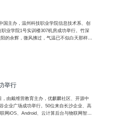
in）和开源中国主办，温州科技职业学院信息技术系、创
职业学院1号实训楼307机房成功举行。竹深
太阳的余辉，微风拂过，气温已不似白天那样闷
优势。优客们就
成功举行
26日，由戴维营教育主办，优麒麟社区、开源中
谷企业广场成功举行。50位来自长沙企业、高
iOS、Android、云计算后台与物联网智能
流、探讨、进步。