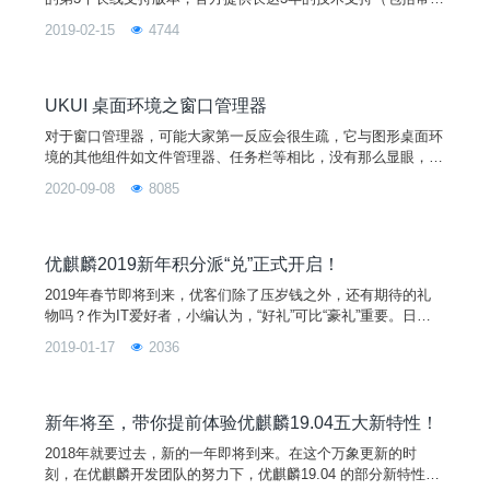
更新/ Bug 修复/安全升级），今日发布的18.04.2为第二个版
2019-02-15
4744
本。
UKUI 桌面环境之窗口管理器
对于窗口管理器，可能大家第一反应会很生疏，它与图形桌面环
境的其他组件如文件管理器、任务栏等相比，没有那么显眼，而
是依托着应用程序的窗口进行体现。虽然不起眼，但是却不能忽
2020-09-08
8085
视了窗口管理器的重要作用，没有了它，大部分应用程序窗口将
无法改变位置、大小，也无法进行拖动，窗口的布局以及窗口之
间的堆叠关系也无法控制。 图１ 无窗口管理器的桌面 接下
来，就让小编带领大家进一步了解窗口管理器吧！
优麒麟2019新年积分派“兑”正式开启！
2019年春节即将到来，优客们除了压岁钱之外，还有期待的礼
物吗？作为IT爱好者，小编认为，“好礼”可比“豪礼”重要。日常
生活中，我们习惯用火狐浏览器上网，用搜狗输入法打字，用迅
2019-01-17
2036
达云部署软件，用码云代码托管，以及上CSDN平台看资讯等。
对于这些常用的软件或平台，优客们想不想获得他们定制的专属
纪念品呢？都说新年有福，在1月21日至25日，优麒麟汇集了所
有纪念品来实现优客们新年的第一个愿望，只要你有麒麟币，就
新年将至，带你提前体验优麒麟19.04五大新特性！
可以上优麒麟积分商城竞拍把它带回家。
2018年就要过去，新的一年即将到来。在这个万象更新的时
刻，在优麒麟开发团队的努力下，优麒麟19.04 的部分新特性也