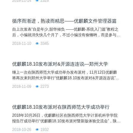
2018-11-14
2325
防科技大学的马俊博士跟大家分享了自由软件发起者理查德·马
修·斯托曼的故事，“优麒麟”操作系统的发展历程，以及18.10版
本的新特性，让大家对优麒麟操作系统有了更深入的认识。
循序而渐进，熟读而精思——优麒麟文件管理器篇
自上次发表“自是年少,韶华倾负 ——优麒麟-系统入门篇”教程之
后，小编就消失快几个月了，不过小编没有偷懒哟，而是参与1
8.10的UKUI主题管理及发布派对去了。So，小编应该算比较勤
2018-11-10
3345
快的，你看，今天又来写第二篇“优麒麟文件管理器”，现在跟我
一起来认识这个管理工具吧。华味惭初识，新声喜尽闻——文件
管理器介绍对于文件管理器，我们并不陌生，它是提供用户界面
管理文件的软件，帮助处理日常工作，管理储存在本地
优麒麟18.10发布派对&开源连连说—郑州大学
继上一次在陕西师范大学成功举办发布派对，11月12日优麒麟
将再次来到郑州大学举行“优麒麟18.10发布派对&开源连连说”。
本次活动由优麒麟社区和Linux人社区共同主办，开源社、搜狗
2018-11-09
2273
输入法等单位赞助，及郑州大学计算机俱乐部承办。您的热情参
与将有助于扩大开源文化和优麒麟在全国的影响力和用户群，为
Linux开源操作系统应用创造良好的社区基础，并进一步促进Lin
ux开源操作系统应用生态环境的建设！
优麒麟18.10发布派对在陕西师范大学成功举行
2018年10月26日，优麒麟社区在陕西师范大学计算机科学学院
报告厅成功举行“优麒麟18.10发布派对暨新版体验交流会”，陕西
师范大学计算机科学学院雷秀娟副院长、曹菡教授和相关操作系
2018-10-26
1932
统教学的老师，及校内外的开源爱好者，共约100余人参与了此