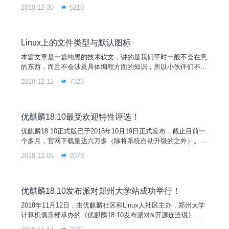
已经新鲜出炉了，大家一起来了解和体验吧！ 新特性一：UKUI
2018-12-30
5210
开始菜单增加透明效果说到这个透明效果，我们在很多的地方已
体验过，如任务栏。相信很多用户都喜欢这个效果，因为在视觉
上给我们一种玻璃般纯净的感觉。所以开发者在除任务栏之外，
给开始菜单也增加了透明效果。该效果还适配当前
Linux上的文件类型与默认图标
本篇文章是一篇纯黑的技术软文，讲的是我们平时一般不会在意
的东西，而且不会涉及具体编程方面的知识，所以小伙伴们不用
担心文章过于晦涩难懂，尽情的一边喝茶一边涨知识吧！
2018-12-12
7323
优麒麟18.10最受欢迎特性评选！
优麒麟18.10正式版已于2018年10月19日正式发布，截止目前一
个多月，官网下载量达六万多（除将系统自动升级的之外）。相
信各位优客在使用18.10的过程中也体验了它的新特性，如指纹
2018-12-05
2079
识别、反馈程序等等。但在这些新特性中，您更喜欢哪一个呢？
一起来参与活动，为您最喜欢的特性投上最宝贵的一票吧！
优麒麟18.10发布派对郑州大学站成功举行！
2018年11月12日，由优麒麟社区和Linux人社区主办，郑州大学
计算机俱乐部承办的《优麒麟18.10发布派对&开源连连说》在
郑州大学工学院宾馆成功举行。 活动伊始，来自优麒麟社区/国