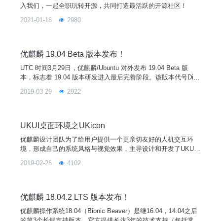
入我们，一起全职玩转开源，共同打造最活跃的开源社区！
2021-01-18
2980
优麒麟 19.04 Beta 版本发布！
UTC 时间3月29日，优麒麟/Ubuntu 对外发布 19.04 Beta 版
本，标志着 19.04 版本研发进入最后完善阶段。该版本代号Disc
o Dingo，支持周期为9个月，正式版本将于4月18日发布。优麒
2019-03-29
2922
麟 19.04 在18.10基础上添加了更多新的特性，并对已发现的 Bu
g 和软件中的错误进行修复改进，更多系统新功能和应用升级版
将在正式版中展现，敬请期待！
UKUI桌面环境之UKicon
优麒麟设计团队为了给用户提供一个更亲切友好的人机交互环
境，形成自己的系统风格与视觉效果，主导设计和开发了UKUI
桌面环境，而UKicon就是UKUI设计的重要组成部分。
2019-02-26
4102
优麒麟 18.04.2 LTS 版本发布！
优麒麟操作系统18.04（Bionic Beaver）是继16.04，14.04之后
的第3个长线支持版本，官方提供长达3年的技术支持（包括常规