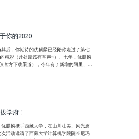
你的2020
随其后，你期待的优麒麟已经陪你走过了第七
的精彩（此处应该有掌声~）。七年，优麒麟
次（仅官方下载渠道），今年有了新增的阿里、华
海拔学府！
日，优麒麟携手西藏大学，在山川壮美、风光旖
”。此次活动邀请了西藏大学计算机学院院长尼玛