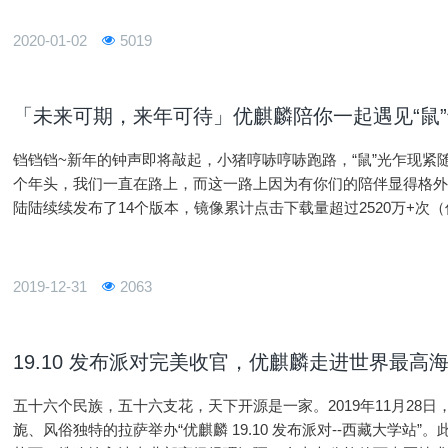
2020-01-02
5019
「未来可期，来年可待」优麒麟陪你一起遇见“鼠”于
铛铛铛~新年的钟声即将敲起，小猪哼哧哼哧跑路，“鼠”光乍现紧
个年头，我们一直在路上，而这一路上因为有你们的陪伴显得格外
陆陆续续发布了14个版本，镜像累计点击下载量超过2520万+
为和重庆大学镜像站加持，2019年净增下载量达到2
2019-12-31
2063
19.10 发布派对完美收官，优麒麟走进世界最高
五十六个民族，五十六支花，天下开源是一家。2019年11月28
旎、风俗独特的拉萨举办“优麒麟 19.10 发布派对--西藏大学站