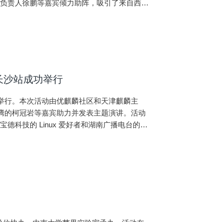
术负责人徐鹏等嘉宾倾力助阵，吸引了来自西藏
规模最大、海拔最高的
对长沙站成功举行
成功举行。本次活动由优麒麟社区和天津麒麟主
津飞腾的柯冠岩等嘉宾助力并发表主题演讲。活动
科技的 Linux 爱好者和湖南广播电台的媒
的爱好者刘若研主持，