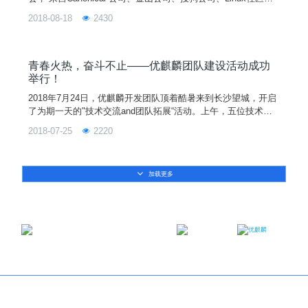
国防科技大学、天津麒麟公司等的30余名开发者参加会议。
2018-08-18
2430
青春火热，奋斗不止——优麒麟团队建设活动成功
举行！
2018年7月24日，优麒麟开发团队顶着酷暑来到长沙望城，开启
了为期一天的"技术交流and团队拓展“活动。上午，五位技术大
牛分别对终端OS关键技术、安卓兼容技术、Ubuntu&Debian打
2018-07-25
2220
包技术、JavaEE技术等进行了分享和趣味横生的互动问答，以
轻松愉快的方式让新加入的小伙伴对团队相关技术有了更为深刻
的认识和理解，让老伙计们互相交流成果并探索团队新目标。
加载更多
邮箱：contact@ukylin.com
微信公众号
微博
Copyright©2013-2023 麒麟软件有限公司版权所有
关于我们
｜