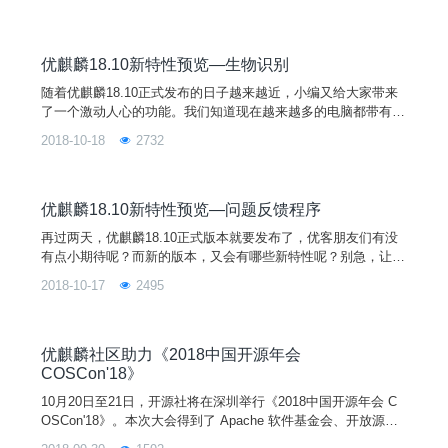
立捧场，及国内一流企业（如华为、阿里、百度、天津麒麟等）
赞助。
优麒麟18.10新特性预览—生物识别
随着优麒麟18.10正式发布的日子越来越近，小编又给大家带来
了一个激动人心的功能。我们知道现在越来越多的电脑都带有指
纹解锁的功能，但是我们的各大linux发行版却不支持，我们广大
2018-10-18
2732
linuxer怎么能容忍呢？这不，优麒麟的开发人员紧跟脚步，在1
8.10中增加了生物识别的支持，下面就让我们一起来了解一下
吧。 首先我们需要通过“生物识别管理工具”来录入我们的信息，
从开始菜单中打开“生物识别管理
优麒麟18.10新特性预览—问题反馈程序
再过两天，优麒麟18.10正式版本就要发布了，优客朋友们有没
有点小期待呢？而新的版本，又会有哪些新特性呢？别急，让小
编带你先堵为快！开始菜单-问题反馈打开“开始菜单”，我们会发
2018-10-17
2495
现在左侧列表上有一个新的功能入口——“问题反馈”，没错，他
就是今天我们的主角了。点击“问题反馈”，启动问题反馈程序，
可以看到如下窗口：问题反馈应用界面反馈界面每一栏填写的详
细内容说明如下：1、反馈类型包括系统问题、意见建议、
优麒麟社区助力《2018中国开源年会
COSCon'18》
10月20日至21日，开源社将在深圳举行《2018中国开源年会 C
OSCon'18》。本次大会得到了 Apache 软件基金会、开放源代
码促进会（OSI）、Mozilla、Gnome 等国际基金会的鼎立捧