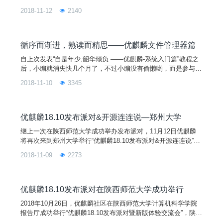
2018-11-12
2140
循序而渐进，熟读而精思——优麒麟文件管理器篇
自上次发表“自是年少,韶华倾负 ——优麒麟-系统入门篇”教程之
后，小编就消失快几个月了，不过小编没有偷懒哟，而是参与1
8.10的UKUI主题管理及发布派对去了。So，小编应该算比较勤
2018-11-10
3345
快的，你看，今天又来写第二篇“优麒麟文件管理器”，现在跟我
一起来认识这个管理工具吧。华味惭初识，新声喜尽闻——文件
管理器介绍对于文件管理器，我们并不陌生，它是提供用户界面
管理文件的软件，帮助处理日常工作，管理储存在本地
优麒麟18.10发布派对&开源连连说—郑州大学
继上一次在陕西师范大学成功举办发布派对，11月12日优麒麟
将再次来到郑州大学举行“优麒麟18.10发布派对&开源连连说”。
本次活动由优麒麟社区和Linux人社区共同主办，开源社、搜狗
2018-11-09
2273
输入法等单位赞助，及郑州大学计算机俱乐部承办。您的热情参
与将有助于扩大开源文化和优麒麟在全国的影响力和用户群，为
Linux开源操作系统应用创造良好的社区基础，并进一步促进Lin
ux开源操作系统应用生态环境的建设！
优麒麟18.10发布派对在陕西师范大学成功举行
2018年10月26日，优麒麟社区在陕西师范大学计算机科学学院
报告厅成功举行“优麒麟18.10发布派对暨新版体验交流会”，陕西
师范大学计算机科学学院雷秀娟副院长、曹菡教授和相关操作系