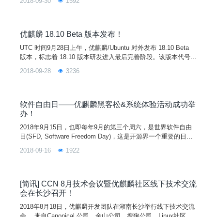
2018-09-30
1592
场，及一流企业（如华为、阿里、百度、天津麒麟等）赞助。并
汇聚了业内大咖、开源大神和技术大牛，带来了超过70场的“干
货”分享，包括技术人工智能、大数据、区块链、云原生应用、
物联网、
优麒麟 18.10 Beta 版本发布！
UTC 时间9月28日上午，优麒麟/Ubuntu 对外发布 18.10 Beta
版本，标志着 18.10 版本研发进入最后完善阶段。该版本代号 C
osmic Cuttlefish，支持周期为9个月，正式版本将于10月份发
2018-09-28
3236
布。优麒麟 18.10 在18.04基础上添加了更多新的特性，并对已
发现的 Bug 和软件中的错误进行修复改进，更多系统新功能和
应用升级版将在正式版中展现，敬请期待！
软件自由日——优麒麟黑客松&系统体验活动成功举
办！
2018年9月15日，也即每年9月的第三个周六，是世界软件自由
日(SFD, Software Freedom Day)，这是开源界一个重要的日
子，这一天，全世界各大开源组织与社区，将举办各式各样的活
2018-09-16
1922
动，共同庆祝这个特殊的节日，同时向公众推广和宣传自由/开
源软件。作为开源世界一员的优麒麟社区，也在今天，携手爱好
者协会在湖南农业大学举办了软件自由日-优麒麟黑客松&系统体
验活动。
[简讯] CCN 8月技术会议暨优麒麟社区线下技术交流
会在长沙召开！
2018年8月18日，优麒麟开发团队在湖南长沙举行线下技术交流
会， 来自Canonical 公司、金山公司、搜狗公司、Linux社区、