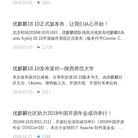
2018-10-26
1932
统教学的老师，及校内外的开源爱好者，共约100余人参与了此
次活动。
优麒麟18.10正式版发布，让我们从心开始！
北京时间2018年10月19日，优麒麟团队很高兴地宣布优麒麟(Ub
untu Kylin) 18.10开源操作系统正式发布（版本代号Cosmic Cutt
lefish）。此次发布的18.10版本从内到外都焕然一新，在系统内
2018-10-19
12735
核、基础服务、桌面环境、特色应用上都有一系列细致的改进，
为用户提供更好更新的使用体验。同时发布的还有Ubuntu 18.1
0、Lubuntu 18.10、Ubuntu Mate
优麒麟18.10发布派对—陕西师范大学
本次发布派对以体验、分享和反馈18.10版本为主。由优麒麟社
区主办，Ubuntu、搜狗输入法、开源中国、开源社等单位协
办，陕西师范大学承办，并将在南京、芜湖、郑州三个城市同步
2018-10-25
1611
举行。您的热情参与将有助于扩大开源文化和优麒麟在全国的影
响力和用户群，为Linux开源操作系统应用创造良好的社区基
础，并进一步促进Linux开源操作系统应用生态环境的建设！
优麒麟社区助力2018中国开源年会成功举行！
2018年10月20日-21日，开源社在深圳成功举行《2018中国开源
年会 COSCon'18》。本次大会得到了 Apache 软件基金会、开
放源代码促进会（OSI）、Mozilla、Gnome 等国际基金会的鼎
2018-10-21
1349