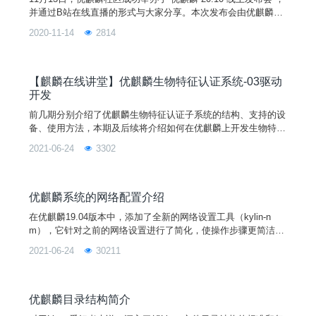
并通过B站在线直播的形式与大家分享。本次发布会由优麒麟社
区携手当前国内主流应用厂商代表，一起分享在 Linux 生态领域
2020-11-14
2814
的最新成果和实践分享，不仅获得了大家有爱的刷屏和关注，也
让我们感受到了大家寄予的殷切期望。8年开源，硕果累累优麒
麟拥有8年开源实践经验服务非洲7国走过50+城市举办100余场
线下活动贡献社区代码数百万行贡献开源
【麒麟在线讲堂】优麒麟生物特征认证系统-03驱动
开发
前几期分别介绍了优麒麟生物特征认证子系统的结构、支持的设
备、使用方法，本期及后续将介绍如何在优麒麟上开发生物特征
认证的驱动，并将其嵌入到系统的认证授权中去。开发一个生物
2021-06-24
3302
特征认证的驱动，首要的就是开发环境的搭建，本期就来介绍下
如何获取源码、如何构建开发环境、如何配置驱动。
优麒麟系统的网络配置介绍
在优麒麟19.04版本中，添加了全新的网络设置工具（kylin-n
m），它针对之前的网络设置进行了简化，使操作步骤更简洁，
大家更容易上手，下面小编就介绍一下在优麒麟19.04系统中如
2021-06-24
30211
何使用它成功配置网络。1、无线网络配置如果您的计算机启用
了无线，则可在处于无线网线覆盖范围时连接到该网络，以访问
Internet、查看网络上的共享文件以及执行其他操作。1）如果计
算机上有无线硬件开关，请确保打开该开关
优麒麟目录结构简介