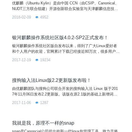
优麒麟（Ubuntu Kylin）是由中国 CCN（由CSIP、Canonical、
NUDT三方联合组建）开源创新联合实验室与天津麒麟信息技术
有限公司主导开发的全球开源项目，其宗旨是通过研发用户友好
2018-02-09
4952
的桌面环境以及特定需求的应用软件，为全球 Linux 桌面用户带
来非凡的全新体验！优麒麟操作系统是 Ubuntu 官方衍生版，得
到来自 Debian、Ubuntu、Mate、LUPA 等国际社区及众多国
银河麒麟操作系统社区版4.0.2-SP2正式发布！
银河麒麟操作系统社区版自发布以来，得到了广大Linux爱好者
和个人用户的欢迎，官网累计下载已经接近80万次，很多用户也
通过各种途径给我们反馈了很好的意见和建议。 针对这些反馈
2017-12-19
19234
以并结合上游的更新，研发团队经过半年多的努力，目前已经完
成SP2版本的开发和升级，并正式对外发布。该版本在桌面环
境、内核、基础运行库、系统升级以及兼容性保证等方面都进行
了改进和完善，相信会给用户带来更新更完善的体验。
搜狗输入法Linux版2.2更新版发布啦！
由优麒麟团队与搜狗公司联合开发的搜狗输入法 Linux 版于201
7年11月06日发布2.2更新版。该版在原2.1版的基础上新增词库
同步、自定义短语。升级日志如下：1、新增跨平台同步词库功
2017-11-06
1287
能（支持 Linux/Windows/Mac/Android）。2、新增自定义短语
功能，个性表达一触即发。3、UI界面优化。4、输入法稳定性优
化。5、修复若干bug。
我就是我，原理不一样的snap
snap是Canoncial公司提出的新一代linux包管理工具，致力于将