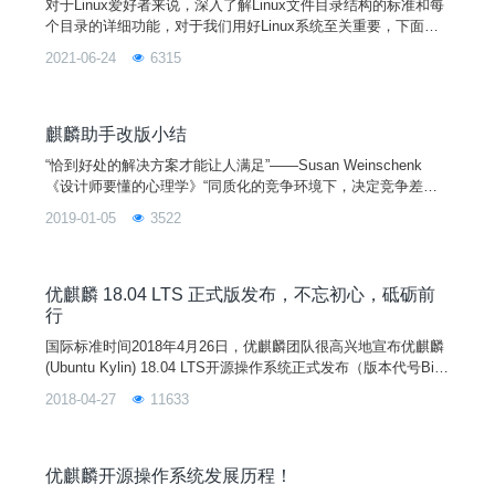
对于Linux爱好者来说，深入了解Linux文件目录结构的标准和每
个目录的详细功能，对于我们用好Linux系统至关重要，下面就
由小编给大家介绍下优麒麟系统的目录结构，PS: 同样适用于其
2021-06-24
6315
他Linux发行版。
麒麟助手改版小结
“恰到好处的解决方案才能让人满足”——Susan Weinschenk
《设计师要懂的心理学》“同质化的竞争环境下，决定竞争差距
的关键因素就是执行力和创新的强弱”——马化腾项目背景“麒麟
2019-01-05
3522
助手”是什么？麒麟助手是优客团队推出的一款开源的Linux系统
管理软件，将linux系统命令行方式的系统管理操作方式转化为更
易用的可视化操作。麒麟助手集清理加速、健康优化、个性设置
以及功能大全于一体，是用户便捷又贴
优麒麟 18.04 LTS 正式版发布，不忘初心，砥砺前
行
国际标准时间2018年4月26日，优麒麟团队很高兴地宣布优麒麟
(Ubuntu Kylin) 18.04 LTS开源操作系统正式发布（版本代号Bio
nic Beaver）。作为优麒麟的第3个长线支持版本，此次发布的1
2018-04-27
11633
8.04版本在系统内核、桌面环境、特色应用、合作软件上都有一
系列更新，为用户提供更好更新的使用体验。同时发布的还有U
buntu 18.04、Lubuntu 18.04、Ubuntu
优麒麟开源操作系统发展历程！