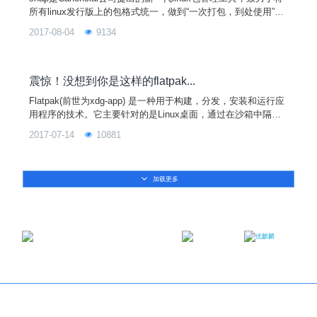
所有linux发行版上的包格式统一，做到“一次打包，到处使用”。
目前snap已经可以在包括Ubuntu、Fedora、Mint等多个Linux发
2017-08-04
9134
行版上使用。
震惊！没想到你是这样的flatpak...
Flatpak(前世为xdg-app) 是一种用于构建，分发，安装和运行应
用程序的技术。它主要针对的是Linux桌面，通过在沙箱中隔离
应用程序来提高Linux桌面的安全性，允许应用程序安装在任何L
2017-07-14
10881
inux发行版上。
加载更多
邮箱：contact@ukylin.com
微信公众号
微博
Copyright©2013-2023 麒麟软件有限公司版权所有
关于我们
｜