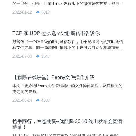
的一部分。但是，目前 Linux 发行版下的微信替代方案，都与原
生版本有一定的差距，极大的影响了用户的日常工作效率，以及
2022-01-12
6817
日常影音娱乐需求。为了进一步丰富完善优麒麟用户的生态需
求，提供更顺畅的沟通交流环境，麒麟软件与腾讯公司联手推动
了基于Linux平台的原生微信适配工作，微信官方版2.1.1正式上
线，并在麒麟软件商店上架。想要体验的用户，只需
TCP 和 UDP 怎么选？让麒麟传书告诉你
麒麟传书一个轻量级的即时通信软件，用于局域网内的实时通信
和文件共享。同一局域网广播域下的用户可以自动互相添加好
友，显示好友信息，在好友聊天框界面互相收发文字、文件和文
2021-07-30
3547
件夹。麒麟传书介绍麒麟传书使用 UDP 协议来发送和接收 UDP
广播数据，传输局域网内的好友上线离线消息，在接收到好友上
线或离线消息后更新好友状态，同时建立心跳机制来保证获取到
好友的在线状态。麒麟传书使用 TCP 协议主动连接好友监
【麒麟在线讲堂】Peony文件操作介绍
本文主要介绍Peony文件管理器中的文件操作流程，及其相关的
类之间的关系。
2021-06-24
4837
携手同行，生态共赢--优麒麟 20.10 线上发布会圆满
落幕！
11月13日，优麒麟社区成功举办了“优麒麟 20.10 线上发布会”，