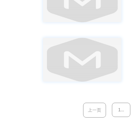
1...
上一页