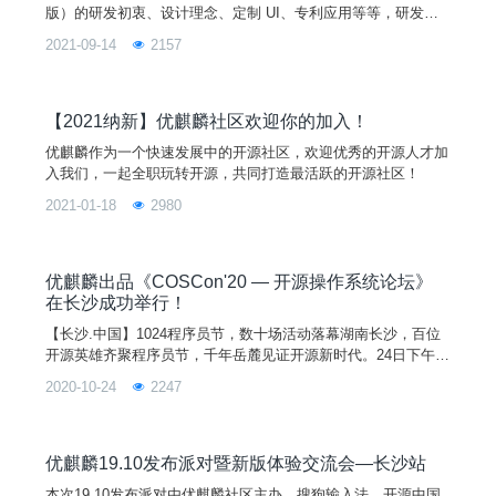
版）的研发初衷、设计理念、定制 UI、专利应用等等，研发团
队经过 18 个月精心打造出来的一款少数民族语言操作系统，带
2021-09-14
2157
您领略科技与文化的完美融合！
【2021纳新】优麒麟社区欢迎你的加入！
优麒麟作为一个快速发展中的开源社区，欢迎优秀的开源人才加
入我们，一起全职玩转开源，共同打造最活跃的开源社区！
2021-01-18
2980
优麒麟出品《COSCon'20 — 开源操作系统论坛》
在长沙成功举行！
【长沙.中国】1024程序员节，数十场活动落幕湖南长沙，百位
开源英雄齐聚程序员节，千年岳麓见证开源新时代。24日下午，
由优麒麟出品并做主题演讲的《2020中国开源年会（COSCon'2
2020-10-24
2247
0）— 开源操作系统论坛》在长沙马栏山文化创意产业园成功举
行。
优麒麟19.10发布派对暨新版体验交流会—长沙站
本次19.10发布派对由优麒麟社区主办，搜狗输入法、开源中国