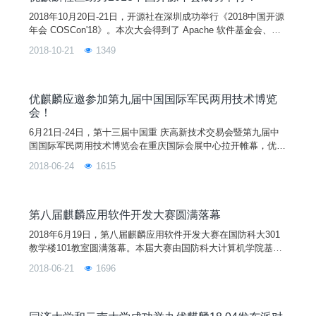
2018年10月20日-21日，开源社在深圳成功举行《2018中国开源
年会 COSCon'18》。本次大会得到了 Apache 软件基金会、开
放源代码促进会（OSI）、Mozilla、Gnome 等国际基金会的鼎
2018-10-21
1349
立捧场，及国内一流企业（如华为、阿里、百度、天津麒麟等）
赞助。
优麒麟应邀参加第九届中国国际军民两用技术博览
会！
6月21日-24日，第十三届中国重 庆高新技术交易会暨第九届中
国国际军民两用技术博览会在重庆国际会展中心拉开帷幕，优麒
麟应邀参加。据统计，参加本届展会的项目有2037项，国内183
2018-06-24
1615
7项，境外200项。优麒麟项目作为参加本次展会的唯一一个开
源操作系统，其简单易用、高效兼容的特性得到了来自各国参会
者的关注和好评，现场提供的数百张18.04 LTS光盘在两天之内
被领取完毕。 优麒麟展区&nbs
第八届麒麟应用软件开发大赛圆满落幕
2018年6月19日，第八届麒麟应用软件开发大赛在国防科大301
教学楼101教室圆满落幕。本届大赛由国防科大计算机学院基础
软件工程研究中心主办，银河之光组委会承办，天津麒麟信息技
2018-06-21
1696
术有限公司提供赞助。本届大赛于今年3月份启动，共吸引了来
自各学院的45支参赛队，历时近3个多月，期间组织了多次技术
讲座和集中答疑。经过中期检查、复赛和决赛等层层遴选和激烈
角逐，最终有10支参赛队脱颖而出并分别获得了一、二、