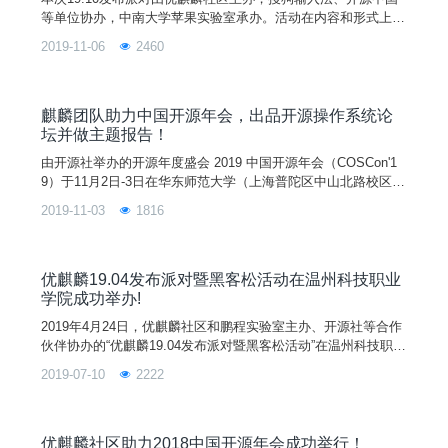
等单位协办，中南大学苹果实验室承办。活动在内容和形式上与
以往发布派对一样，以轻松活泼的主题演讲形式来开展这次活
2019-11-06
2460
动，我们也邀请了Linux社区开发者、Linux大咖、Linux用户小
组成员等嘉宾亲临现场作技术分享、交流，如你想了解更多优麒
麟19.10的新特性，更多最新最前沿的Linux系统技术，欢迎参加
优麒麟19.10发布派对！
麒麟团队助力中国开源年会，出品开源操作系统论
坛并做主题报告！
由开源社举办的开源年度盛会 2019 中国开源年会（COSCon'1
9）于11月2日-3日在华东师范大学（上海普陀区中山北路校区）
成功举行。作为业界最具影响力的开源年度盛会，活动规模巨
2019-11-03
1816
大。本次上海站以上午千人峰会的主会场和下午 9 个分会场的
模式，为大家带来了新一届的分享盛会。其中，9 个分会场包括
开源社区与项目、企业开源、开源操作系统、开源教育、开源硬
件、女性参与开源、工作坊/实训营、开
优麒麟19.04发布派对暨黑客松活动在温州科技职业
学院成功举办!
2019年4月24日，优麒麟社区和鹏程实验室主办、开源社等合作
伙伴协办的“优麒麟19.04发布派对暨黑客松活动”在温州科技职业
学院成功举办。温州科技学院的叶海鹏书记、吴国统老师、陈奇
2019-07-10
2222
量老师、倪礼豪老师以及校内外的学生、开源爱好者，共约100
余人参加了本次活动。活动由倪老师主持，开场对本次活动的背
景和演讲嘉宾进行了一一介绍。主讲人刘敏是国防科大硕士，优
麒麟测试负责人和社区负责人，她分享的主题是<
优麒麟社区助力2018中国开源年会成功举行！