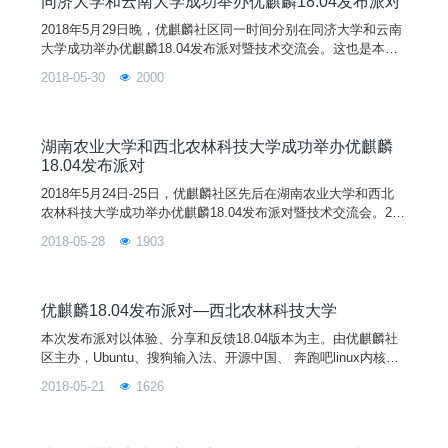
同济大学和云南大学成功举办优麒麟18.04发布派对
2018年5月29日晚，优麒麟社区同一时间分别在同济大学和云南
大学成功举办优麒麟18.04发布派对暨技术交流会。这也是本次
活动继罗溪及三大农业大学（中国农大、湖南农大、西北农大）
2018-05-30
2000
之后的第五和第六站。都说高校的linux氛围一个比一个浓，活动
还未开始，就已有上百号人带着电脑或本子到达现场等待活动的
开始！
湖南农业大学和西北农林科技大学成功举办优麒麟
18.04发布派对
2018年5月24日-25日，优麒麟社区先后在湖南农业大学和西北
农林科技大学成功举办优麒麟18.04发布派对暨技术交流会。24
日下午，优麒麟负责人余杰博士、湖南农业大学信息科学技术学
2018-05-28
1903
院辛继红院长和陈义明老师，及来自农大的百余位学生在生命科
学楼国际会议厅举行会议。会上，辛继红院长致开幕词并对各位
来宾表示热烈欢迎。优麒麟社区/国防科大余杰博士从祖国最近3
0年来取得的各项成就，到最近沸沸扬扬的中芯事件，启示同学
优麒麟18.04发布派对—西北农林科技大学
们掌握核心技术的重要性，并深入浅出地向各位同学介绍芯片与
本次发布派对以体验、分享和反馈18.04版本为主。由优麒麟社
操作系统的关系，引领同学们步入Linux操作系统的世界。面对
区主办，Ubuntu、搜狗输入法、开源中国、 奔跑吧linux内核、
科技的洗礼，在场的同学们仔细聆听并积极参与，现场气氛持续
开源社等单位协办，西北农林科技大学承办，并将在南昌、昆
高涨。随后的互动环节，同学们都踊跃地对操作系统相关问题提
2018-05-21
1626
明、上海、咸阳、邵阳、深圳、长沙七个城市同步举行。您的热
出了自己的疑问，余博士对此一一进行了细心解答。
情参与将有助于扩大开源文化和优麒麟在全国的影响力和用户
群，为Linux开源操作系统应用创造良好的社区基础，并进一步