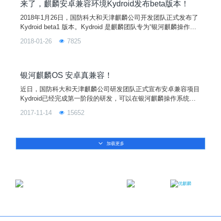
促进Linux开源操作系统应用生态环境的建设！
来了，麒麟安卓兼容环境Kydroid发布beta版本！
2018年1月26日，国防科大和天津麒麟公司开发团队正式发布了
Kydroid beta1 版本。Kydroid 是麒麟团队专为“银河麒麟操作系
统+飞腾平台”打造的一款安卓兼容运行环境，用于解决用户的多
2018-01-26
7825
样化应用需求。Kydroid 能够让用户在银河麒麟操作系统中安装
和运行安卓系统的所有应用程序，比如安卓游戏、QQ、股票
等。
银河麒麟OS 安卓真兼容！
近日，国防科大和天津麒麟公司研发团队正式宣布安卓兼容项目
Kydroid已经完成第一阶段的研发，可以在银河麒麟操作系统上
通过构建高效的运行环境实现绝大部分安卓应用的兼容运行。
2017-11-14
15652
加载更多
邮箱：contact@ukylin.com
微信公众号
微博