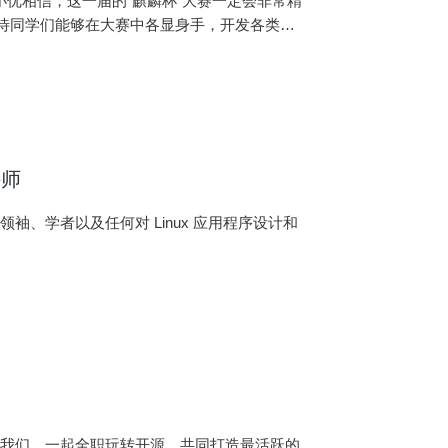
，小优相信，这一届的“麒麟杯”大赛一定会非常精
期待同学们能够在大赛中各显身手，开发各类实
炼动手开发能力。优麒麟社
讲师
、学者以及任何对 Linux 应用程序设计和
入我们，一起全职玩转开源，共同打造最活跃的