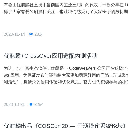
布会由优麒麟社区携手当前国内主流应用厂商代表，一起分享在 Li
得了大家有爱的刷屏和关注，也让我们感受到了大家寄予的殷切期
践经验服务非洲7国走过50+城市举办100余场线下活动贡献社区
2020-11-14
2814
优麒麟+CrossOver应用适配内测活动
为进一步丰富生态软件，优麒麟与 CodeWeavers 公司正在积极
ws 应用。为保证发布时能带给大家更加稳定好用的产品，现诚邀大家积
测活动" ，反馈您的使用体验和优化意见。官方也为积极参与的
2020-10-31
3254
优麒麟出品《COSCon'20 — 开源操作系统论