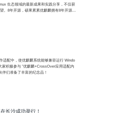
nux 生态领域的最新成果和实践分享，不仅获
望。8年开源，硕果累累优麒麟拥有8年开源实
代码数百万行贡献开源
合作适配中，使优麒麟系统能够兼容运行 Windo
极参与 "优麒麟+CrossOver应用适配内
小伙伴们准备了丰富的纪念品！
坛》在长沙成功举行！