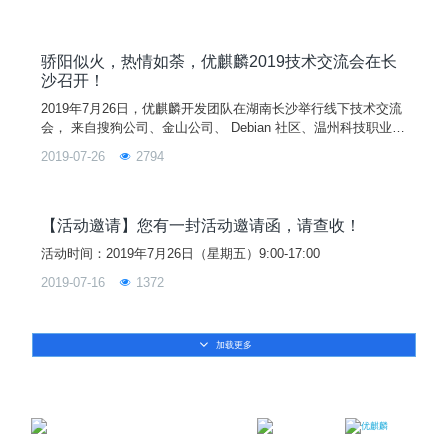
本的同步发布。这些官方发行版本除了继承Ubuntu最新版的更
新之外，还针对各自不同的桌面环境，不同的主题风格，以及不
同的应用软件进行维护和更新。所以在操作体验上也会给用户不
一样的感受。
骄阳似火，热情如荼，优麒麟2019技术交流会在长
沙召开！
2019年7月26日，优麒麟开发团队在湖南长沙举行线下技术交流
会， 来自搜狗公司、金山公司、 Debian 社区、温州科技职业技
术学院、武昌首义学院、河南大学、西安邮电大学、安徽工业大
2019-07-26
2794
学、重庆城市管理职业学院、天津麒麟公司、国防科技大学等高
校、企业和社区的近60名开发者和爱好者参加会议。本次线下技
术例会主题分享有《如何参与 Linux 社区》、《优麒麟社区内
核/核外代码贡献分享》、《优麒麟社区 O
【活动邀请】您有一封活动邀请函，请查收！
活动时间：2019年7月26日（星期五）9:00-17:00
2019-07-16
1372
加载更多