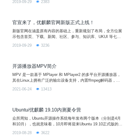
2019-09-29
2383
派对”。现优麒麟广泛征集各地高校组织和社区合作伙伴的参
与！！！！！！
官宣来了，优麒麟官网新版正式上线！
新版官网在涵盖原有内容的基础上，重新规划了布局，全方位展
示包含首页、下载、新闻、社区、参与、知识库、UKUI 等七大
板块内容，帮助优客全面深入了解优麒麟信息。
2019-09-29
3236
开源播放器MPV简介
MPV 是一款基于 MPlayer 和 MPlayer2 的多平台开源播放器，
其在Linux上拥有广泛的输出设备支持，内置ffmpeg解码器，支
持绝大部分的视频和音频格式，支持本地播放和网络播放，支持
2021-06-24
13413
ass特效字幕，GPU 解码能力十分出色。本期小编就为大家简单
介绍一下MPV的配置和使用。安装：$ sudo apt-get update$ su
do apt install mpv1、配置介绍查看M
Ubuntu/优麒麟 19.10内测夏令营
众所周知，Ubuntu开源操作系统每年发布两个版本（分别是4月
和10月），也就意味着，10月即将迎来Ubuntu 19.10正式版的发
布，同时也包括优麒麟、Lubuntu、Ubuntu Mate等官方发行版
2019-08-28
3622