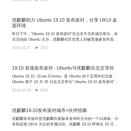
2019-11-03
1816
大。本次上海站以上午千人峰会的主会场和下午 9 个分会场的
模式，为大家带来了新一届的分享盛会。其中，9 个分会场包括
开源社区与项目、企业开源、开源操作系统、开源教育、开源硬
件、女性参与开源、工作坊/实训营、开
优麒麟助力 Ubuntu 19.10 发布派对，分享 UKUI 桌
面环境
昨日下午，“Ubuntu 19.10 发布派对”在北京中关村成功举办，本
次活动由 Ubuntu 主办，优麒麟社区负责人刘敏受邀参加并发表
演讲，参加人员包括 Linux 社区开发者、Linux 大咖、Linux 用
2019-10-27
2757
户小组成员、在校师生和开源爱好者，以及合作厂商等共计150
余人。Ubuntu 的 Liam 为我们开启本次派对后，由 Ubuntu 的首
席软件工程师李彬、Ubuntu 的高级技术支持工程师
19.10 首场发布派对 - Ubuntu与优麒麟在北京等你
Ubuntu 19.10（Eoan Ermine）是 Ubuntu 的十五周年纪念版，
Ubuntu 将于 10 月 26 日在北京举办“ Ubuntu 19.10 发布派对”。
优麒麟作为 Ubuntu 的官方 Flavor 版本，也受邀参加了此次发
2019-10-19
1808
布派对活动，将由刘敏（优麒麟开源操作系统社区负责人）在现
场为大家分享《 UKUI 轻量级桌面环境》主题。如果你想进一步
了解 19.10 中令人兴奋的新功
优麒麟19.10发布派对城市+伙伴招募
优麒麟发布派对是优麒麟在新版本发布时主办的一个以体验、分
享和反馈 UKUI 为主的专属活动。优麒麟 19.10 即将在 10 月中
旬发布，发布后即将在全国范围内开启 3-5 场“优麒麟19.10发布