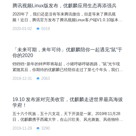
腾讯视频Linux版发布，优麒麟应用生态再添强兵
2020年了，我们还是没有等来腾讯微信，但是等来了腾讯视
频！近日，腾讯官方发布了腾讯视频Linux客户端V1.0.10版本，
提供rpm和deb两种安装包格式。越来越多的大厂加入到Linux生
2020-01-02
5019
态的建设队伍中来，大家摆脱虚拟机和双系统的愿望指日可待。
下面小编为大家介绍如何在优麒麟上快速安装体验腾讯视频！
「未来可期，来年可待」优麒麟陪你一起遇见“鼠”于
你的2020
铛铛铛~新年的钟声即将敲起，小猪哼哧哼哧跑路，“鼠”光乍现
紧随其后，你期待的优麒麟已经陪你走过了第七个年头，我们一
直在路上，而这一路上因为有你们的陪伴显得格外的精彩（此处
2019-12-31
2063
应该有掌声~）。七年，优麒麟陆陆续续发布了14个版本，镜像
累计点击下载量超过2520万+次（仅官方下载渠道），今年有了
新增的阿里、华为和重庆大学镜像站加持，2019年净增下载量
达到2
19.10 发布派对完美收官，优麒麟走进世界最高海拔
学府！
五十六个民族，五十六支花，天下开源是一家。2019年11月28
日，优麒麟携手西藏大学，在山川壮美、风光旖旎、风俗独特的
拉萨举办“优麒麟 19.10 发布派对--西藏大学站”。此次活动邀请
2019-11-29
3290
了西藏大学计算机学院院长尼玛扎西、搜狗输入法事业部高级经