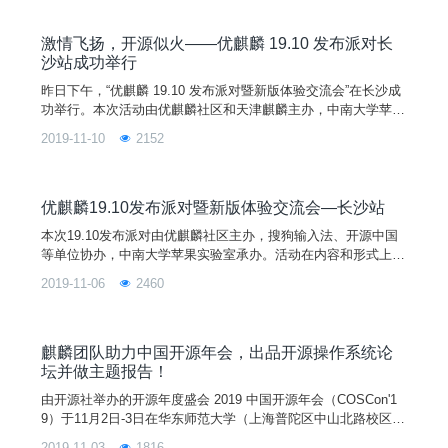
理江疆、金山办公软件西南区技术负责人徐鹏等嘉宾倾力助阵，
吸引了来自西藏大学的高校师生共约 500 余人参与，这也是 19.
10 发布派对中规模最大、海拔最高的
激情飞扬，开源似火——优麒麟 19.10 发布派对长
沙站成功举行
昨日下午，“优麒麟 19.10 发布派对暨新版体验交流会”在长沙成
功举行。本次活动由优麒麟社区和天津麒麟主办，中南大学苹果
实验室承办，来自 Debian 社区的徐亮、天津飞腾的柯冠岩等嘉
2019-11-10
2152
宾助力并发表主题演讲。活动吸引了来自中南大学、湖南大学和
国防科技大学等高校师生，以及宝德科技的 Linux 爱好者和湖南
广播电台的媒体记者们共约 140 余人参与。本次活动由长期活
跃于优麒麟论坛的爱好者刘若研主持，
优麒麟19.10发布派对暨新版体验交流会—长沙站
本次19.10发布派对由优麒麟社区主办，搜狗输入法、开源中国
等单位协办，中南大学苹果实验室承办。活动在内容和形式上与
以往发布派对一样，以轻松活泼的主题演讲形式来开展这次活
2019-11-06
2460
动，我们也邀请了Linux社区开发者、Linux大咖、Linux用户小
组成员等嘉宾亲临现场作技术分享、交流，如你想了解更多优麒
麟19.10的新特性，更多最新最前沿的Linux系统技术，欢迎参加
优麒麟19.10发布派对！
麒麟团队助力中国开源年会，出品开源操作系统论
坛并做主题报告！
由开源社举办的开源年度盛会 2019 中国开源年会（COSCon'1
9）于11月2日-3日在华东师范大学（上海普陀区中山北路校区）
成功举行。作为业界最具影响力的开源年度盛会，活动规模巨