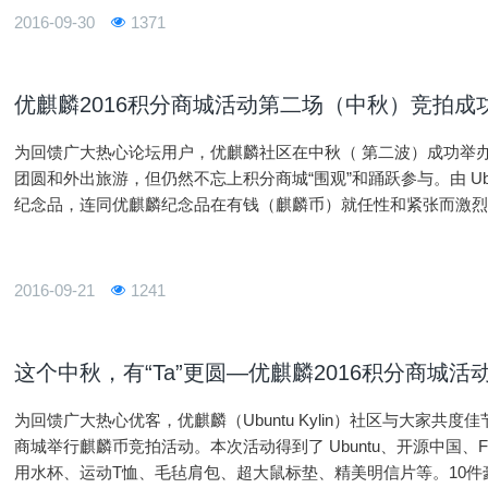
可错过！
2016-09-30
1371
优麒麟2016积分商城活动第二场（中秋）竞拍成
为回馈广大热心论坛用户，优麒麟社区在中秋（ 第二波）成功举办 
团圆和外出旅游，但仍然不忘上积分商城“围观”和踊跃参与。由 Ubun
纪念品，连同优麒麟纪念品在有钱（麒麟币）就任性和紧张而激
商城活动还将继续举行，敬请关注官方网站、微博、微信等媒体
2016-09-21
1241
这个中秋，有“Ta”更圆—优麒麟2016积分商城
为回馈广大热心优客，优麒麟（Ubuntu Kylin）社区与大家共度
商城举行麒麟币竞拍活动。本次活动得到了 Ubuntu、开源中国、F
用水杯、运动T恤、毛毡肩包、超大鼠标垫、精美明信片等。10