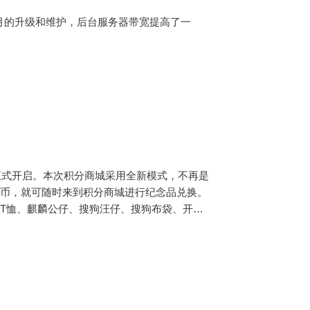
个月的升级和维护，后台服务器带宽提高了一
正式开启。本次积分商城采用全新模式，不再是
麟币，就可随时来到积分商城进行纪念品兑换。
T恤、麒麟公仔、搜狗汪仔、搜狗布袋、开源
ux内核》书籍、迅达云雨伞等纪念品。并从下