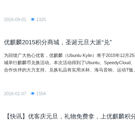
爱竞拍到底，数量有限，机会不可错过！ 进入活动
2016-09-01
1325
优麒麟2015积分商城，圣诞元旦大派“兑”
为回馈广大热心优客，优麒麟（Ubuntu Kylin）将于2015年12月
城举行麒麟币兑换活动。本次活动得到了Ubuntu、SpeedyCloud、Fire
合作伙伴的大力支持。兑换礼品有实用水杯、海马音响、运动T恤
此豪礼超值兑换，打破历届最低50麒麟币。优客们，庆圣诞迎元旦
过！
2016-01-07
1554
【快讯】优客庆元旦，礼物免费拿，上优麒麟积