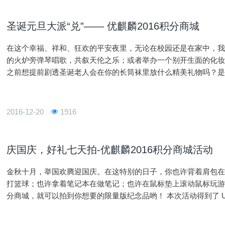
圣诞元旦大派“兑”—— 优麒麟2016积分商城
在这个幸福、祥和、狂欢的平安夜里，无论在校园还是在家中，
的火炉旁弹琴唱歌，共叙天伦之乐；或者举办一个别开生面的化妆
之前想提前剧透圣诞老人会在你的长筒袜里放什么精美礼物吗？是糖
的到来，在元旦这天，你又会用一份什么礼物来表达祝亲朋好友201
2016-12-20
1916
庆国庆，好礼七天拍-优麒麟2016积分商城活动
金秋十月，举国欢腾迎国庆。在这特别的日子，你也许背着肩包在
打篮球；也许拿着笔记本在做笔记；也许在鼠标垫上滚动鼠标玩
分商城，就可以拍到你想要的限量版纪念品哟！ 本次活动得到了 Ubuntu、开源中国、FireFox等合作伙伴的大力
支持。竞拍礼品有T恤、抱枕、水杯、肩包、帽子、笔记本、鼠标
每人赠送。优客们，七夕没拍到，中秋也没拍到怎么办？没关系