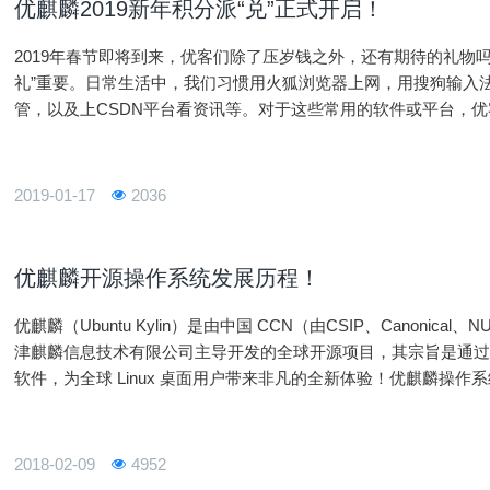
优麒麟2019新年积分派“兑”正式开启！
2019年春节即将到来，优客们除了压岁钱之外，还有期待的礼物吗
礼”重要。日常生活中，我们习惯用火狐浏览器上网，用搜狗输入
管，以及上CSDN平台看资讯等。对于这些常用的软件或平台，
说新年有福，在1月21日至25日，优麒麟汇集了所有纪念品来实
就可以上优麒麟积分商城竞拍把它带回家。
2019-01-17
2036
优麒麟开源操作系统发展历程！
优麒麟（Ubuntu Kylin）是由中国 CCN（由CSIP、Canoni
津麒麟信息技术有限公司主导开发的全球开源项目，其宗旨是通
软件，为全球 Linux 桌面用户带来非凡的全新体验！优麒麟操作系统是 
Ubuntu、Mate、LUPA 等国际社区及众多国
2018-02-09
4952