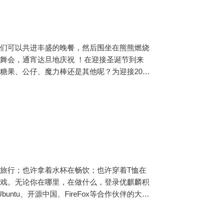
我们可以共进丰盛的晚餐，然后围坐在熊熊燃烧
舞会，通宵达旦地庆祝 ！在迎接圣诞节到来
果、公仔、魔力棒还是其他呢？为迎接2017
7“鸡”祥如意呢？
旅行；也许拿着水杯在畅饮；也许穿着T恤在
游戏。无论你在哪里，在做什么，登录优麒麟积
垫等。10件豪礼超值竞拍，更有明信片和徽章
！国庆在等你，赶紧来拍吧，数量有限，机会不