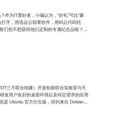
？作为IT爱好者，小编认为，“好礼”可比“豪
法打字，用迅达云部署软件，用码云代码托
优客们想不想获得他们定制的专属纪念品呢？都
现优客们新年的第一个愿望，只要你有麒麟币，
cal、NUDT三方联合组建）开源创新联合实验室与天
过研发用户友好的桌面环境以及特定需求的应用
Ubuntu 官方衍生版，得到来自 Debian、