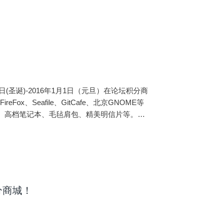
25日(圣诞)-2016年1月1日（元旦）在论坛积分商
Fox、Seafile、GitCafe、北京GNOME等
、高档笔记本、毛毡肩包、精美明信片等。如
，我们来玩大派“兑”，数量有限，机会不可错
分商城！