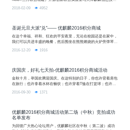
有限公司主导开发的全球开源项目，其宗旨是通过研发用户友好
2018-02-09
4952
的桌面环境以及特定需求的应用软件，为全球 Linux 桌面用户带
来非凡的全新体验！优麒麟操作系统是 Ubuntu 官方衍生版，得
到来自 Debian、Ubuntu、Mate、LUPA 等国际社区及众多国
圣诞元旦大派“兑”—— 优麒麟2016积分商城
在这个幸福、祥和、狂欢的平安夜里，无论在校园还是在家中，
我们可以共进丰盛的晚餐，然后围坐在熊熊燃烧的火炉旁弹琴唱
歌，共叙天伦之乐；或者举办一个别开生面的化妆舞会，通宵达
2016-12-20
1916
旦地庆祝 ！在迎接圣诞节到来之前想提前剧透圣诞老人会在你
的长筒袜里放什么精美礼物吗？是糖果、公仔、魔力棒还是其他
呢？为迎接2017的到来，在元旦这天，你又会用一份什么礼物
来表达祝亲朋好友2017“鸡”祥如意呢？
庆国庆，好礼七天拍-优麒麟2016积分商城活动
金秋十月，举国欢腾迎国庆。在这特别的日子，你也许背着肩包
在旅行；也许拿着水杯在畅饮；也许穿着T恤在打篮球；也许拿
着笔记本在做笔记；也许在鼠标垫上滚动鼠标玩游戏。无论你在
2016-09-30
1371
哪里，在做什么，登录优麒麟积分商城，就可以拍到你想要的限
量版纪念品哟！ 本次活动得到了 Ubuntu、开源中国、FireFox
等合作伙伴的大力支持。竞拍礼品有T恤、抱枕、水杯、肩包、
帽子、笔记本、鼠标垫等。10件豪礼超值竞拍，更有明信片和徽
优麒麟2016积分商城活动第二场（中秋）竞拍成功
章每人赠送。优客们，七夕没拍到，中秋也没拍到怎么办？没关
名单发布
系！国庆在等你，赶紧来拍吧，数量有限，机会不可错过！
为回馈广大热心论坛用户，优麒麟社区在中秋（ 第二波）成功