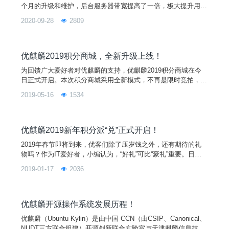
个月的升级和维护，后台服务器带宽提高了一倍，极大提升用户
浏览速度！
2020-09-28
2809
优麒麟2019积分商城，全新升级上线！
为回馈广大爱好者对优麒麟的支持，优麒麟2019积分商城在今
日正式开启。本次积分商城采用全新模式，不再是限时竞拍，而
是改成兑换模式，并且没有限定时间，只要你有麒麟币，就可随
2019-05-16
1534
时来到积分商城进行纪念品兑换。更加惊喜的是，我们的纪念品
也将同时升级，本月上新的有优麒麟T恤、麒麟公仔、搜狗汪
仔、搜狗布袋、开源中国马克杯、开源中国扑克、火狐公仔、火
狐水杯、《奔跑吧Linux内核》书籍、迅达云雨伞等纪念品。并
优麒麟2019新年积分派“兑”正式开启！
从下
2019年春节即将到来，优客们除了压岁钱之外，还有期待的礼
物吗？作为IT爱好者，小编认为，“好礼”可比“豪礼”重要。日常
生活中，我们习惯用火狐浏览器上网，用搜狗输入法打字，用迅
2019-01-17
2036
达云部署软件，用码云代码托管，以及上CSDN平台看资讯等。
对于这些常用的软件或平台，优客们想不想获得他们定制的专属
纪念品呢？都说新年有福，在1月21日至25日，优麒麟汇集了所
有纪念品来实现优客们新年的第一个愿望，只要你有麒麟币，就
优麒麟开源操作系统发展历程！
可以上优麒麟积分商城竞拍把它带回家。
优麒麟（Ubuntu Kylin）是由中国 CCN（由CSIP、Canonical、
NUDT三方联合组建）开源创新联合实验室与天津麒麟信息技术