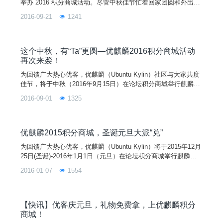
举办 2016 积分商城活动。尽管中秋佳节忙着回家团圆和外出旅
游，但仍然不忘上积分商城“围观”和踊跃参与。由 Ubuntu、开源
2016-09-21
1241
中国、FireFox 等合作伙伴赞助的纪念品，连同优麒麟纪念品在
有钱（麒麟币）就任性和紧张而激烈的情况下被抢拍一空。最后
一波（国庆）积分商城活动还将继续举行，敬请关注官方网站、
微博、微信等媒体及社交工具。
这个中秋，有“Ta”更圆—优麒麟2016积分商城活动
再次来袭！
为回馈广大热心优客，优麒麟（Ubuntu Kylin）社区与大家共度
佳节，将于中秋（2016年9月15日）在论坛积分商城举行麒麟币
竞拍活动。本次活动得到了 Ubuntu、开源中国、FireFox 等合
2016-09-01
1325
作伙伴的大力支持。竞拍礼品有实用水杯、运动T恤、毛毡肩
包、超大鼠标垫、精美明信片等。10件豪礼超值竞拍。优客们，
浪漫七夕，让我们为爱竞拍到底，数量有限，机会不可错过！
进入活动
优麒麟2015积分商城，圣诞元旦大派“兑”
为回馈广大热心优客，优麒麟（Ubuntu Kylin）将于2015年12月
25日(圣诞)-2016年1月1日（元旦）在论坛积分商城举行麒麟币
兑换活动。本次活动得到了Ubuntu、SpeedyCloud、FireFox、
2016-01-07
1554
Seafile、GitCafe、北京GNOME等合作伙伴的大力支持。兑换
礼品有实用水杯、海马音响、运动T恤、高档笔记本、毛毡肩
包、精美明信片等。如此豪礼超值兑换，打破历届最低50麒麟
币。优客们，庆圣诞迎元旦，我们来玩大派“兑”，数量有限，机
【快讯】优客庆元旦，礼物免费拿，上优麒麟积分
会不可错过！
商城！