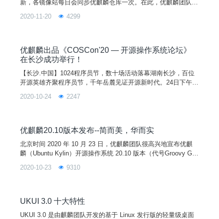
新，各镜像站每日会同步优麒麟仓库一次。在此，优麒麟团队感
谢各镜像站为用户提供免费的镜像服务。
2020-11-20
4299
优麒麟出品《COSCon'20 — 开源操作系统论坛》
在长沙成功举行！
【长沙.中国】1024程序员节，数十场活动落幕湖南长沙，百位
开源英雄齐聚程序员节，千年岳麓见证开源新时代。24日下午，
由优麒麟出品并做主题演讲的《2020中国开源年会（COSCon'2
2020-10-24
2247
0）— 开源操作系统论坛》在长沙马栏山文化创意产业园成功举
行。
优麒麟20.10版本发布--简而美，华而实
北京时间 2020 年 10 月 23 日，优麒麟团队很高兴地宣布优麒
麟（Ubuntu Kylin）开源操作系统 20.10 版本（代号Groovy Gor
illa）正式发布。20.10 是优麒麟发布的第 16 个版本，提供 9 个
2020-10-23
9310
月的技术支持，与 Ubuntu 20.10、Lubuntu 20.10、Xubuntu 20.
10、Ubuntu Mate 20.10 等开源发行版全球同步发布。
UKUI 3.0 十大特性
UKUI 3.0 是由麒麟团队开发的基于 Linux 发行版的轻量级桌面