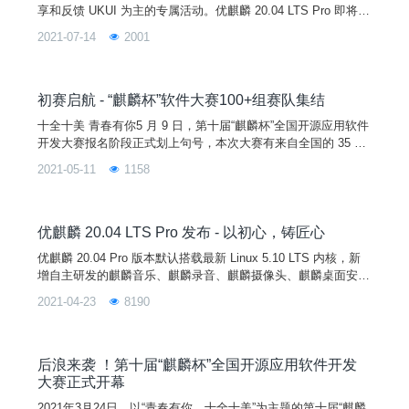
享和反馈 UKUI 为主的专属活动。优麒麟 20.04 LTS Pro 即将发
布，发布后即将在全国范围内开启 3-5 场“优麒麟 20.04 Pro 发
2021-07-14
2001
布派对”。现优麒麟社区广泛征集各地高校组织和社区合作伙伴
的参与！！！！！！
初赛启航 - “麒麟杯”软件大赛100+组赛队集结
十全十美 青春有你5 月 9 日，第十届“麒麟杯”全国开源应用软件
开发大赛报名阶段正式划上句号，本次大赛有来自全国的 35 所
高校，102 组参赛队伍报名，参赛队伍人才济济，小优相信，这
2021-05-11
1158
一届的“麒麟杯”大赛一定会非常精彩。随着大赛报名的截止，“麒
麟杯”大赛的初赛阶段正式开启！期待同学们能够在大赛中各显
身手，开发各类实用美观的应用，在深入使用优麒麟操作系统开
发环境的同时，锻炼动手开发能力。优麒麟社
优麒麟 20.04 LTS Pro 发布 - 以初心，铸匠心
优麒麟 20.04 Pro 版本默认搭载最新 Linux 5.10 LTS 内核，新
增自主研发的麒麟音乐、麒麟录音、麒麟摄像头、麒麟桌面安装
程序、麒麟蓝牙、麒麟传书、麒麟U盘启动器、麒麟计算器、麒
2021-04-23
8190
麟扫描等 9 款应用软件。
后浪来袭 ！第十届“麒麟杯”全国开源应用软件开发
大赛正式开幕
2021年3月24日，以“青春有你，十全十美”为主题的第十届“麒麟