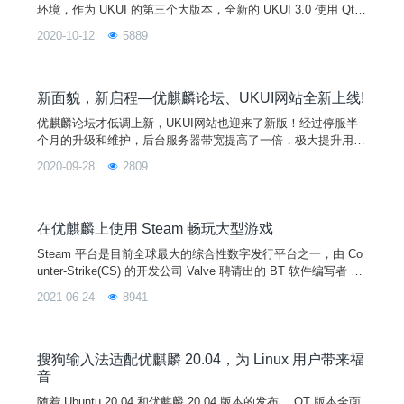
环境，作为 UKUI 的第三个大版本，全新的 UKUI 3.0 使用 Qt
开发，以奥卡姆剃刀原理为依据，以用户体验为根本，减繁取
2020-10-12
5889
易，将视觉和交互舒适自然的结合在一起。
新面貌，新启程—优麒麟论坛、UKUI网站全新上线!
优麒麟论坛才低调上新，UKUI网站也迎来了新版！经过停服半
个月的升级和维护，后台服务器带宽提高了一倍，极大提升用户
浏览速度！
2020-09-28
2809
在优麒麟上使用 Steam 畅玩大型游戏
Steam 平台是目前全球最大的综合性数字发行平台之一，由 Co
unter-Strike(CS) 的开发公司 Valve 聘请出的 BT 软件编写者 Br
am.Cohen 亲自开发创建。原先只是作为 CS、HL2等 Valve 旗
2021-06-24
8941
下游戏立即更新使用，但现在已经发展成为方便迅速的综合性下
载平台，来自各地的玩家可以在该平台购买、下载、讨论、上传
和分享游戏和软件。Steam 生态强大，资源丰富，最主要的
搜狗输入法适配优麒麟 20.04，为 Linux 用户带来福
音
随着 Ubuntu 20.04 和优麒麟 20.04 版本的发布， QT 版本全面