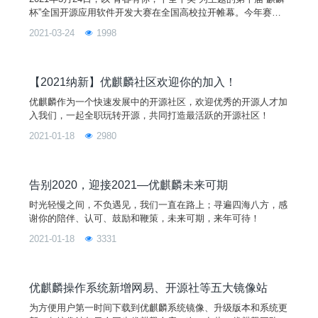
杯”全国开源应用软件开发大赛在全国高校拉开帷幕。今年赛事
由中国开源软件推进联盟、中国软件行业协会、开放原子开源基
2021-03-24
1998
金会全程指导，由优麒麟开源社区联合麒麟软件有限公司、国防
科技大学共同主办。
【2021纳新】优麒麟社区欢迎你的加入！
优麒麟作为一个快速发展中的开源社区，欢迎优秀的开源人才加
入我们，一起全职玩转开源，共同打造最活跃的开源社区！
2021-01-18
2980
告别2020，迎接2021—优麒麟未来可期
时光轻慢之间，不负遇见，我们一直在路上；寻遍四海八方，感
谢你的陪伴、认可、鼓励和鞭策，未来可期，来年可待！
2021-01-18
3331
优麒麟操作系统新增网易、开源社等五大镜像站
为方便用户第一时间下载到优麒麟系统镜像、升级版本和系统更