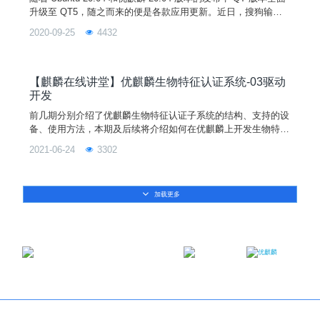
升级至 QT5，随之而来的便是各款应用更新。近日，搜狗输入
法 for Linux 宣布更新至 2.3.2 版本，此次更新主要针对 Ubuntu
2020-09-25
4432
20.04 和优麒麟 20.04 实现完整适配，为 QT5 用户带来福音。
据市场调研机构 NetMarketShare 最新发布的数据，2020 年 3
月至 4 月，Ubu
【麒麟在线讲堂】优麒麟生物特征认证系统-03驱动
开发
前几期分别介绍了优麒麟生物特征认证子系统的结构、支持的设
备、使用方法，本期及后续将介绍如何在优麒麟上开发生物特征
认证的驱动，并将其嵌入到系统的认证授权中去。开发一个生物
2021-06-24
3302
特征认证的驱动，首要的就是开发环境的搭建，本期就来介绍下
如何获取源码、如何构建开发环境、如何配置驱动。
加载更多
邮箱：contact@ukylin.com
微信公众号
微博
Copyright©2013-2023 麒麟软件有限公司版权所有
关于我们
｜