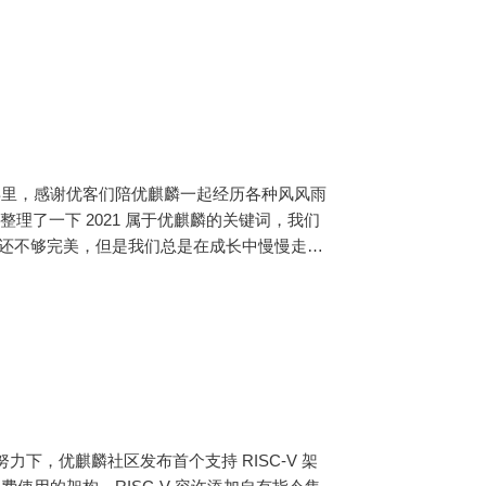
的一年里，感谢优客们陪优麒麟一起经历各种风风雨
理了一下 2021 属于优麒麟的关键词，我们
在还不够完美，但是我们总是在成长中慢慢走向
800 万次，向开源
同努力下，优麒麟社区发布首个支持 RISC-V 架