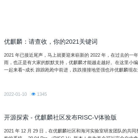
优麒麟：请查收，你的2021关键词
2021 年已接近尾声，马上就要迎来崭新的 2022 年，在过去
雨，也正是有大家的默默支持，优麒麟才能越走越好。在这里小编整
一起来看~成长 踉踉跄跄中前进，跌跌撞撞地坚强也许优麒麟现
成熟。截止目前，优麒麟社区已累计发行 18 个版本，下载量超过 3
2022-01-10
1345
开源探索 - 优麒麟社区发布RISC-V体验版
2021 年 12 月 29 日，在优麒麟社区和海河实验室研发团队的共