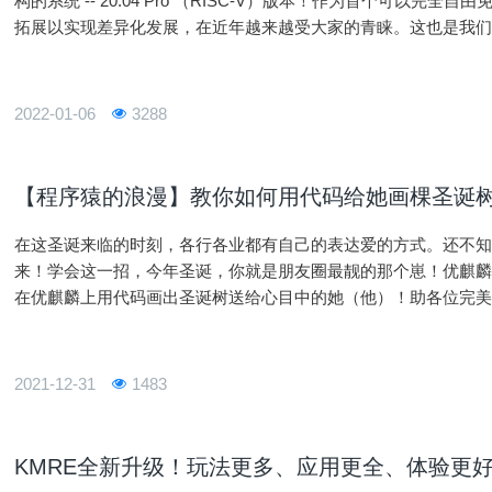
构的系统 -- 20.04 Pro （RISC-V）版本！作为首个可以完全
拓展以实现差异化发展，在近年越来越受大家的青睐。这也是我们开发20.
开发者提供一个不受限制的使用环境。
2022-01-06
3288
【程序猿的浪漫】教你如何用代码给她画棵圣诞
在这圣诞来临的时刻，各行各业都有自己的表达爱的方式。还不
来！学会这一招，今年圣诞，你就是朋友圈最靓的那个崽！优麒
在优麒麟上用代码画出圣诞树送给心目中的她（他）！助各位完
树效果』整个效果还是比较不错的，不需要图片素材，制作简单
『执行圣
2021-12-31
1483
KMRE全新升级！玩法更多、应用更全、体验更