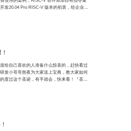
自由免费使用的架构，RISC-V 容许添加自有指令集
04 Pro RISC-V 版本的初衷，给企业和
树！
知道给自己喜欢的人准备什么惊喜的，赶快看过
麟研发小哥哥熬夜为大家送上宝典，教大家如何
美的度过这个圣诞，有手就会，快来看！『圣诞
，还带有背景音乐。有没有心动？想不想拥有？
好！