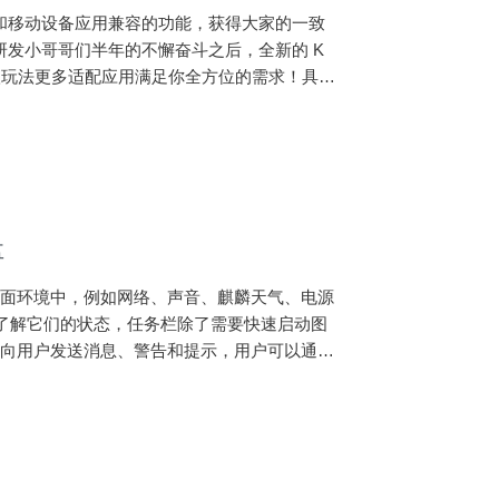
PC 和移动设备应用兼容的功能，获得大家的一致
研发小哥哥们半年的不懈奋斗之后，全新的 K
级玩法更多适配应用满足你全方位的需求！具体
载方式附在文末~）：一、版本新增功能1 KMRE上方菜单分类和功能
盘
桌面环境中，例如网络、声音、麒麟天气、电源
了解它们的状态，任务栏除了需要快速启动图
于向用户发送消息、警告和提示，用户可以通过
运行的状态。二、简介任务栏（ukui-pan