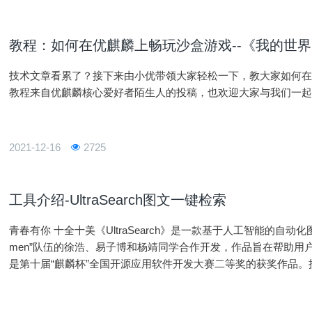
教程：如何在优麒麟上畅玩沙盒游戏--《我的世
技术文章看累了？接下来由小优带领大家轻松一下，教大家如何在
教程来自优麒麟核心爱好者陌生人的投稿，也欢迎大家与我们一
2021-12-16
2725
工具介绍-UltraSearch图文一键检索
青春有你 十全十美《UltraSearch》是一款基于人工智能的自动化图文混合检索工具，由来自国防科技大学“Ultra
men”队伍的徐浩、易子博和杨靖同学合作开发，作品旨在帮助用
是第十届“麒麟杯”全国开源应用软件开发大赛二等奖的获奖作品
件特色1、自动建立关键字索