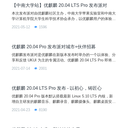
【中南大学站】优麒麟 20.04 LTS Pro 发布派对
本次发布派对由优麒麟社区主办，中南大学苹果实验室和中南大
学计算机学院大学生科学技术协会承办，以优麒麟用户的体验、
分享和反馈为主，将在北京、长沙、济南、无锡等城市举办。本
2021-05-12
1596
次活动旨在与中南大学的学生分享优麒麟 20.04 Pro 版本的新特
性，带领学生们更深入地了解 Linux 开源操作系统，熟悉开源文
化。
优麒麟 20.04 Pro 发布派对城市+伙伴招募
优麒麟发布派对是优麒麟在新版本发布时举办的一个以体验、分
享和反馈 UKUI 为主的专属活动。优麒麟 20.04 LTS Pro 即将发
布，发布后即将在全国范围内开启 3-5 场“优麒麟 20.04 Pro 发
2021-07-14
2001
布派对”。现优麒麟社区广泛征集各地高校组织和社区合作伙伴
的参与！！！！！！
优麒麟 20.04 LTS Pro 发布 - 以初心，铸匠心
优麒麟 20.04 Pro 版本默认搭载最新 Linux 5.10 LTS 内核，新
增自主研发的麒麟音乐、麒麟录音、麒麟摄像头、麒麟桌面安装
程序、麒麟蓝牙、麒麟传书、麒麟U盘启动器、麒麟计算器、麒
2021-04-23
8190
麟扫描等 9 款应用软件。