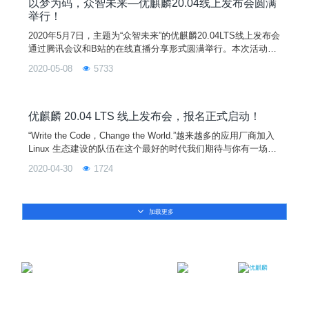
应用锁定至所有软件；移除右键菜单删除功
以梦为码，众智未来—优麒麟20.04线上发布会圆满
举行！
2020年5月7日，主题为“众智未来”的优麒麟20.04LTS线上发布会
通过腾讯会议和B站的在线直播分享形式圆满举行。本次活动由
麒麟软件公司和优麒麟社区主办，优麒麟社区余杰和刘敏、Can
2020-05-08
5733
onical公司 Anthony Wong、金山公司柳杨、搜狗公司刘艳玲、3
60公司李秀川以及鹏城实验室付志鹏等嘉宾带来了当前国内主流
Linux厂商的最新成果和实践分享，中国工程院院士倪光南、中
国开源软件推进联盟副
优麒麟 20.04 LTS 线上发布会，报名正式启动！
“Write the Code，Change the World.”越来越多的应用厂商加入
Linux 生态建设的队伍在这个最好的时代我们期待与你有一场激
情的碰撞以梦为码共同谱写 Linux 发展的新篇章见证全球终端系
2020-04-30
1724
统革命性体验的降临...
加载更多
邮箱：contact@ukylin.com
微信公众号
微博