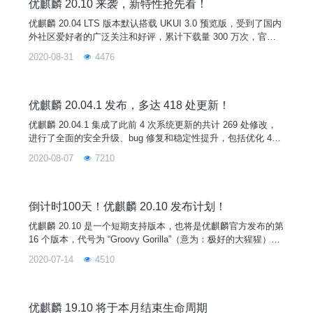
优麒麟 20.10 来袭，新特性抢先看！
优麒麟 20.04 LTS 版本默认搭载 UKUI 3.0 预览版，受到了国内
外社区爱好者的广泛关注和好评，累计下载量 300 万次，官方
也一直持续完善，发布后的 4 个月内共修复近 500 处更新。10
2020-08-31
4476
月即将迎来优麒麟 20.10 版本的发布，该版本默认集成 UKUI 3.
0 预览版中所有更新，并进一步优化用户界面，提升系统安全性
和稳定性。
优麒麟 20.04.1 发布，多达 418 处更新！
优麒麟 20.04.1 集成了此前 4 次系统更新的共计 269 处修改，
进行了全面的安全升级、bug 修复和稳定性提升，包括优化 4K
支持，3D 显示性能提升 46%，修复 USN-4432-1（GRUB 2漏
2020-08-07
7210
洞），以及应用商店持续上新等。使用 20.04 版本遇到异常的用
户，欢迎通过下载安装或更新至本次发布的 20.04.1 版本，获取
更佳使用体验。
倒计时100天！优麒麟 20.10 发布计划！
优麒麟 20.10 是一个短期支持版本，也将是优麒麟官方发布的第
16 个版本，代号为 “Groovy Gorilla”（意为：极好的大猩猩），
目前处于开发阶段，官方将提供 9 个月的支持周期，包括持续
2020-07-14
4510
的核心bug修复、安全补丁和新的应用程序发布。
优麒麟 19.10 将于本月结束生命周期