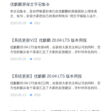
优麒麟屏保文字召集令
本次召集令，旨在呼唤爱好者们在优麒麟的美丽面纱上增添美
文、短句，欢迎大家把自己的美好和快乐~用文字镶嵌入这片丝
罗面纱。
2020-05-29
1861
【系统更新V2】优麒麟 20.04 LTS 版本周报
优麒麟20.04 LTS发布第4周，在获得大家关注和认可的同时，官
方也积极从各个渠道汇总了大家的反馈建议，并针对存在的问题
记录和处理。每周五会根据各组件新增功能及bug修复的情况发
2020-05-20
4743
布系统更新，让我们一起努力，把优麒麟越做越好！(2020-05-v
2)功能改进与BUG修复:开始菜单修复默认态应用列表单击无响
应问题；修复默认态应用列表双击导致开始菜单崩溃问题；修复
部分软件通过开始菜单打开失败问题；修复
【系统更新】优麒麟 20.04 LTS 版本周报
优麒麟20.04 LTS发布已2周，在获得大家关注和认可的同时，官
方也积极从各个渠道汇总了大家的反馈建议，并针对存在的问题
及时记录和处理。后期我们将每周整理新增功能及bug修复的情
2020-05-13
3556
况，让我们一起努力，把优麒麟越做越好！(2020-05-v1)功能改
进与BUG修复:开始菜单将常用软件界面改为所有软件，打开默
认显示所有软件界面；实现常用软件与所有软件混合排序；实现