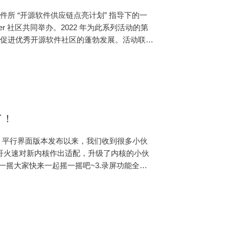
件所 “开源软件供应链点亮计划” 指导下的一
r 社区共同举办。2022 年为此系列活动的第
，促进优秀开源软件社区的蓬勃发展。活动联合
全球高校学生开放报名。
了！
 KMRE 平行界面版本发布以来，我们收到很多小伙
哥哥火速对新内核作出适配，升级了内核的小伙
摇一摇大家快来一起摇一摇吧~3.录屏功能全新
便捷呢？