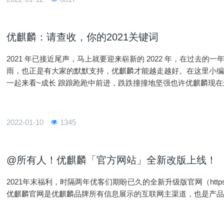
优麒麟：请查收，你的2021关键词
2021 年已接近尾声，马上就要迎来崭新的 2022 年，在过去
雨，也正是有大家的默默支持，优麒麟才能越走越好。在这里小编整
一起来看~成长 踉踉跄跄中前进，跌跌撞撞地坚强也许优麒麟现
成熟。截止目前，优麒麟社区已累计发行 18 个版本，下载量超过 3
2022-01-10
1345
@所有人！优麒麟「官方网站」全新改版上线！
2021年末福利，时隔两年优客们期盼已久的全新升级版官网（https://w
优麒麟官网是优麒麟品牌所有信息展示的互联网主渠道，也是产