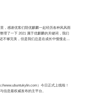
的一年里，感谢优客们陪优麒麟一起经历各种风风雨
理了一下 2021 属于优麒麟的关键词，我们
在还不够完美，但是我们总是在成长中慢慢走向
800 万次，向开源
ww.ubuntukylin.com）今日正式上线啦！
品与信息最权威发布的主平台。