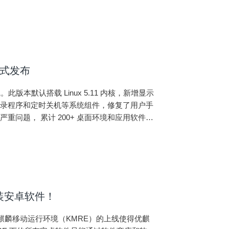
，时间不够用。此时，你可以用优麒麟闹钟来辅
 正式发布
1 上线。此版本默认搭载 Linux 5.11 内核，新增显示
登录程序和定时关机等系统组件，修复了用户手
问题， 累计 200+ 桌面环境和应用软件方
装安卓软件！
，麒麟移动运行环境（KMRE）的上线使得优麒