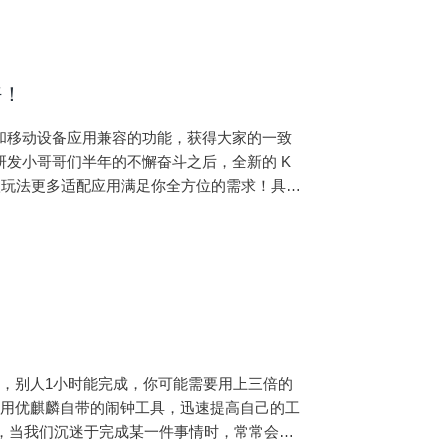
好！
PC 和移动设备应用兼容的功能，获得大家的一致
研发小哥哥们半年的不懈奋斗之后，全新的 K
级玩法更多适配应用满足你全方位的需求！具体
载方式附在文末~）：一、版本新增功能1 KMRE上方菜单分类和功能
，别人1小时能完成，你可能需要用上三倍的
利用优麒麟自带的闹钟工具，迅速提高自己的工
情，当我们沉迷于完成某一件事情时，常常会因