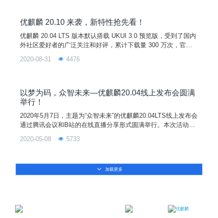
优麒麟 20.10 来袭，新特性抢先看！
优麒麟 20.04 LTS 版本默认搭载 UKUI 3.0 预览版，受到了国内
外社区爱好者的广泛关注和好评，累计下载量 300 万次，官方
也一直持续完善，发布后的 4 个月内共修复近 500 处更新。10
2020-08-31
4476
月即将迎来优麒麟 20.10 版本的发布，该版本默认集成 UKUI 3.
0 预览版中所有更新，并进一步优化用户界面，提升系统安全性
和稳定性。
以梦为码，众智未来—优麒麟20.04线上发布会圆满
举行！
2020年5月7日，主题为“众智未来”的优麒麟20.04LTS线上发布会
通过腾讯会议和B站的在线直播分享形式圆满举行。本次活动由
麒麟软件公司和优麒麟社区主办，优麒麟社区余杰和刘敏、Can
2020-05-08
5733
onical公司 Anthony Wong、金山公司柳杨、搜狗公司刘艳玲、3
60公司李秀川以及鹏城实验室付志鹏等嘉宾带来了当前国内主流
Linux厂商的最新成果和实践分享，中国工程院院士倪光南、中
加载更多
国开源软件推进联盟副