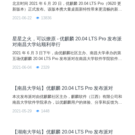
北京时间 2021 年 6 月 20 日，优麒麟 20.04 LTS Pro（0620 更
新版本）正式发布。该版本携大量桌面新特性带来更流畅的新体
验，麒麟移动应用环境全新上线优麒麟开源操作系统，一键纵享
2021-06-22
13836
移动应用生态。开源筑梦，破势而出，优麒麟 20.04 LTS Pro
（0620 更新版本）将是您最佳的操作系统平台选择。在本次更
新版本中，UKUI 桌面环境迎来 UI 全面细节优化、核心组件完
善和多
星星之火，可以燎原 - 优麒麟 20.04 LTS Pro 发布派
对南昌大学站顺利举行
2021 年 6 月 3 日下午，由优麒麟社区主办、南昌大学承办的第
五场优麒麟 20.04 LTS Pro 发布派对在南昌大学软件学院软件楼
401 报告厅顺利举行。 南昌大学软件学院党委副书记艾淑平、
2021-06-04
2329
软件学院副院长夏灵林、学院校企办主任万淑辉、学院团委副书
记黄安，麒麟软件（江西）有限公司副总经理魏文泰出席本次发
布派对，麒麟软件学院认证讲师彭凯、优麒麟社区刘敏、常秉善
带来精彩的主题演讲。会议由优麒麟社区刘美燕主持，南昌大学
【南昌大学站】优麒麟 20.04 LTS Pro 发布派对
软件学院百余名学生参与。
本次发布派对由优麒麟社区主办，麒麟软件（江西）有限公司和
南昌大学软件学院承办，以优麒麟用户的体验、分享和反馈为
主，旨在与南昌大学的学生分享优麒麟 20.04 Pro 版本的新特
2021-05-29
1448
性，带领学生们更深入地了解 Linux 开源操作系统，熟悉开源文
化。除此之外，还将为同学们带来信创全景介绍，通过切入国产
操作系统在行业的发展创新，使得同学们了解如何在大环境之下
对行业人才进行技术培养。
【湖南大学站】优麒麟 20.04 LTS Pro 发布派对