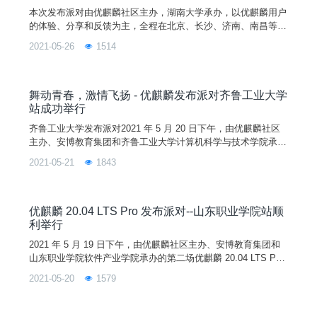
本次发布派对由优麒麟社区主办，湖南大学承办，以优麒麟用户
的体验、分享和反馈为主，全程在北京、长沙、济南、南昌等城
市举办。本次活动旨在与湖南大学的学生分享优麒麟 20.04 LTS
2021-05-26
1514
Pro 版本的新特性，带领学生们更深入地了解 Linux 开源操作系
统，了解开源文化。
舞动青春，激情飞扬 - 优麒麟发布派对齐鲁工业大学
站成功举行
齐鲁工业大学发布派对2021 年 5 月 20 日下午，由优麒麟社区
主办、安博教育集团和齐鲁工业大学计算机科学与技术学院承办
的第三场优麒麟 20.04 LTS Pro 发布派对在齐鲁工业大学图书馆
2021-05-21
1843
报告厅顺利举行。齐鲁工业大学（山东省科学院）副教授成金
勇、党委副书记郭强、计算机科学与工程学院团委书记李杰、安
博教育集团山东师创软件实训学院副院长秦怡、合作中心总监李
君、优麒麟研发负责人-国防科技大学刘晓
优麒麟 20.04 LTS Pro 发布派对--山东职业学院站顺
利举行
2021 年 5 月 19 日下午，由优麒麟社区主办、安博教育集团和
山东职业学院软件产业学院承办的第二场优麒麟 20.04 LTS Pro
发布派对在山东职业学院 3 号教学楼 3109 报告厅顺利举行。
2021-05-20
1579