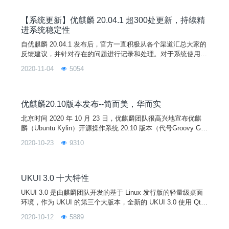
化。
【系统更新】优麒麟 20.04.1 超300处更新，持续精
进系统稳定性
自优麒麟 20.04.1 发布后，官方一直积极从各个渠道汇总大家的
反馈建议，并针对存在的问题进行记录和处理。对于系统使用过
程中遇到的任何问题或者建议，欢迎大家通过系统中用户反馈程
2020-11-04
5054
序、微信交流群、QQ交流群、官方邮箱、优麒麟社区论坛等方
式反馈。官方将根据各组件新增功能及bug修复的情况不定期发
布系统更新，让我们一起努力，打造更好用的 Linux 桌面操作系
统！（2020-11-03）功能改进与BUG
优麒麟20.10版本发布--简而美，华而实
北京时间 2020 年 10 月 23 日，优麒麟团队很高兴地宣布优麒
麟（Ubuntu Kylin）开源操作系统 20.10 版本（代号Groovy Gor
illa）正式发布。20.10 是优麒麟发布的第 16 个版本，提供 9 个
2020-10-23
9310
月的技术支持，与 Ubuntu 20.10、Lubuntu 20.10、Xubuntu 20.
10、Ubuntu Mate 20.10 等开源发行版全球同步发布。
UKUI 3.0 十大特性
UKUI 3.0 是由麒麟团队开发的基于 Linux 发行版的轻量级桌面
环境，作为 UKUI 的第三个大版本，全新的 UKUI 3.0 使用 Qt
开发，以奥卡姆剃刀原理为依据，以用户体验为根本，减繁取
2020-10-12
5889
易，将视觉和交互舒适自然的结合在一起。