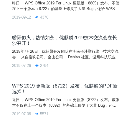
昨日 ，WPS Office 2019 For Linux 更新版（8865）发布。不仅
在上一个版本（8722）的基础上修复了大量 Bug，还给 WPS
用户带来了全新的特性体验，新增的公式编辑器使用户可以更方
2019-09-12
4370
便的在优麒麟系统上插入和编辑公式。除此之外，该版本还支持
插入OLE附件、账号加密等更多贴心实用的功能。WPS 为优麒
麟默认搭载的办公套件，让优麒麟用户拥有更方便快捷的办公体
验。本次版本更新详
骄阳似火，热情如荼，优麒麟2019技术交流会在长
沙召开！
2019年7月26日，优麒麟开发团队在湖南长沙举行线下技术交流
会， 来自搜狗公司、金山公司、 Debian 社区、温州科技职业技
术学院、武昌首义学院、河南大学、西安邮电大学、安徽工业大
2019-07-26
2794
学、重庆城市管理职业学院、天津麒麟公司、国防科技大学等高
校、企业和社区的近60名开发者和爱好者参加会议。本次线下技
术例会主题分享有《如何参与 Linux 社区》、《优麒麟社区内
核/核外代码贡献分享》、《优麒麟社区 O
WPS 2019 更新版（8722）发布，优麒麟的PDF新
选择 !
近日 ，WPS Office 2019 For Linux 更新版（8722）发布。该版
本不仅在上一个版本（8392）的基础上修复了大量 Bug，还给
WPS 用户带来了全新的特性体验。尤其是新增 WPS PDF 组
2019-07-08
5571
件，用户可以随心所欲的打开优麒麟系统上的任意 PDF 文件。
除此之外，该版还新增了调整字符宽度、导入文本、演讲实录和
输出视频等更多贴心实用的功能。