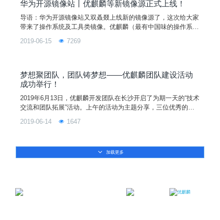
华为开源镜像站丨优麒麟等新镜像源正式上线！
导语：华为开源镜像站又双叒叕上线新的镜像源了，这次给大家
带来了操作系统及工具类镜像。优麒麟（最有中国味的操作系
统），MX Linux（近段时间在DistroWatch上突飞猛进），Linux
2019-06-15
7269
Mint（听说解决了Ubuntu著名的内部错误）、Redis、HAprox
y。 什么是镜像站？咱先补补课——这么说，没有镜像站，直连
国外源站下载组件就像“望包石”，等到花都谢了，然后下载失
败，能否成
梦想聚团队，团队铸梦想——优麒麟团队建设活动
成功举行！
2019年6月13日，优麒麟开发团队在长沙开启了为期一天的“技术
交流和团队拓展”活动。上午的活动为主题分享，三位优秀的团
队小伙伴分别给大家介绍了《回顾 Disco, 展望 Eoan 》、《 UK
2019-06-14
1647
UI 3.0 设计方案介绍》和《高稳定、高性能固态硬盘存储系
统》。通过此次分享，新加入的成员对优麒麟的产品和技术有了
更为深刻的认识和了解。
加载更多
邮箱：contact@ukylin.com
微信公众号
微博