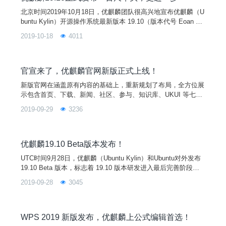
北京时间2019年10月18日，优麒麟团队很高兴地宣布优麒麟（U
buntu Kylin）开源操作系统最新版本 19.10（版本代号 Eoan Er
mine ）正式发布。此次发布的新版本在系统内核、桌面环境、
2019-10-18
4011
特色应用等全新升级的同时，进一步优化提升应用组件稳定性，
修复了定时关机功能概率性失效、多屏切换时窗口管理器异常等
80多个重要问题，从而为用户提供更加高效稳定的使用体验。特
别是全新开发的软件中心和控制面板，将使软件管理和系统配置
官宣来了，优麒麟官网新版正式上线！
更加便捷。同时发布的还有 Ubuntu 19.10、Lubuntu 19.10、Xu
新版官网在涵盖原有内容的基础上，重新规划了布局，全方位展
buntu 19.10、Ubuntu Mate 19.10 等开源发行版。
示包含首页、下载、新闻、社区、参与、知识库、UKUI 等七大
板块内容，帮助优客全面深入了解优麒麟信息。
2019-09-29
3236
优麒麟19.10 Beta版本发布！
UTC时间9月28日，优麒麟（Ubuntu Kylin）和Ubuntu对外发布
19.10 Beta 版本，标志着 19.10 版本研发进入最后完善阶段。
该版本代号Eoan Ermine，支持周期为9个月，正式版本将于10
2019-09-28
3045
月份发布。优麒麟 19.10 主要以提升系统稳定性为主，同时在1
9.04基础上增添了许多新特性，更多系统新功能和应用升级版将
在正式版中展现，敬请期待！注意：当前Beta版本还有许
WPS 2019 新版发布，优麒麟上公式编辑首选！