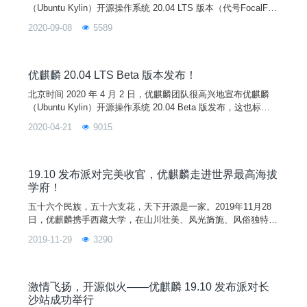
（Ubuntu Kylin）开源操作系统 20.04 LTS 版本（代号FocalFos
sa）正式发布。优麒麟 20.04 是继 14.04、16.04、18.04 之后
2020-09-08
5589
的第四个长期支持（LTS）版本，提供 5 年的技术支持。全球同
步发布的还有 Ubuntu 20.04、Lubuntu 20.04、Xubuntu 20.04、
Ub
优麒麟 20.04 LTS Beta 版本发布！
北京时间 2020 年 4 月 2 日，优麒麟团队很高兴地宣布优麒麟
（Ubuntu Kylin）开源操作系统 20.04 Beta 版发布，这也标志
着 20.04 版本研发进入最后完善阶段。优麒麟 20.04 是继 14.0
2020-04-21
9015
4、16.04、18.04 之后的第四个长期支持（LTS）版本，官方将
提供 5 年的技术支持。此次发布的优麒麟 20.04 Beta 版默认搭
载最新 5.4 版本内核和全新的
19.10 发布派对完美收官，优麒麟走进世界最高海拔
学府！
五十六个民族，五十六支花，天下开源是一家。2019年11月28
日，优麒麟携手西藏大学，在山川壮美、风光旖旎、风俗独特的
拉萨举办“优麒麟 19.10 发布派对--西藏大学站”。此次活动邀请
2019-11-29
3290
了西藏大学计算机学院院长尼玛扎西、搜狗输入法事业部高级经
理江疆、金山办公软件西南区技术负责人徐鹏等嘉宾倾力助阵，
吸引了来自西藏大学的高校师生共约 500 余人参与，这也是 19.
10 发布派对中规模最大、海拔最高的
激情飞扬，开源似火——优麒麟 19.10 发布派对长
沙站成功举行