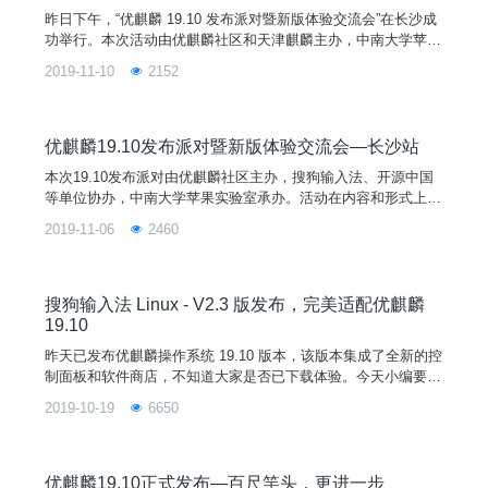
昨日下午，“优麒麟 19.10 发布派对暨新版体验交流会”在长沙成
功举行。本次活动由优麒麟社区和天津麒麟主办，中南大学苹果
实验室承办，来自 Debian 社区的徐亮、天津飞腾的柯冠岩等嘉
2019-11-10
2152
宾助力并发表主题演讲。活动吸引了来自中南大学、湖南大学和
国防科技大学等高校师生，以及宝德科技的 Linux 爱好者和湖南
广播电台的媒体记者们共约 140 余人参与。本次活动由长期活
跃于优麒麟论坛的爱好者刘若研主持，
优麒麟19.10发布派对暨新版体验交流会—长沙站
本次19.10发布派对由优麒麟社区主办，搜狗输入法、开源中国
等单位协办，中南大学苹果实验室承办。活动在内容和形式上与
以往发布派对一样，以轻松活泼的主题演讲形式来开展这次活
2019-11-06
2460
动，我们也邀请了Linux社区开发者、Linux大咖、Linux用户小
组成员等嘉宾亲临现场作技术分享、交流，如你想了解更多优麒
麟19.10的新特性，更多最新最前沿的Linux系统技术，欢迎参加
优麒麟19.10发布派对！
搜狗输入法 Linux - V2.3 版发布，完美适配优麒麟
19.10
昨天已发布优麒麟操作系统 19.10 版本，该版本集成了全新的控
制面板和软件商店，不知道大家是否已下载体验。今天小编要为
大家介绍一下随系统发布的搜狗输入法 Linux-V2.3 新版本。如
2019-10-19
6650
果你是一位长期使用五笔打字的用户，那这对你来说无疑是一个
再好不过的消息。
优麒麟19.10正式发布—百尺竿头，更进一步