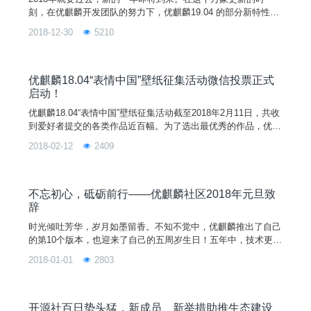
刻，在优麒麟开发团队的努力下，优麒麟19.04 的部分新特性也
已经新鲜出炉了，大家一起来了解和体验吧！ 新特性一：UKUI
2018-12-30
5210
开始菜单增加透明效果说到这个透明效果，我们在很多的地方已
体验过，如任务栏。相信很多用户都喜欢这个效果，因为在视觉
上给我们一种玻璃般纯净的感觉。所以开发者在除任务栏之外，
给开始菜单也增加了透明效果。该效果还适配当前
优麒麟18.04“表情中国”壁纸征集活动微信投票正式
启动！
优麒麟18.04“表情中国”壁纸征集活动截至2018年2月11日，共收
到爱好者提交的各类作品近百幅。为了选出最优秀的作品，优麒
麟社区正式启动微信投票，优客及摄影爱好者们可通过关注微
2018-02-12
2409
信，点击“我要投票”进入投票专栏。投票截止日期为2月23日，
投票结果公布于3月5日官网新闻，敬请关注！同时预祝大家201
8新年快乐！ 优客们，评选的所有流程，我们将做到公平、公
正、公开的原则，快来给自己喜欢的作品投上支持的一票吧！
不忘初心，砥砺前行——优麒麟社区2018年元旦致
辞
时光倾吐芳华，岁月如墨留香。不知不觉中，优麒麟推出了自己
的第10个版本，也迎来了自己的五周岁生日！五年中，技术更
迭，行业兴衰，多少曾经的英雄已渐渐淡去，然故事永存。我们
2018-01-01
2803
读着别人的故事，别人看着我们的成长，究竟谁又看懂了谁的芳
华岁月~扎心了，老铁！2017年末，又到了盘点芳华的时间，请
听小编细细为你道来这一年我们的成长。 2017年，优麒麟团
队听党指挥
开源社百日势头猛，新成员、新举措助推生态建设