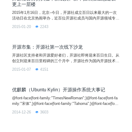
更上一层楼
2015年1月16日，北京–今日，开源社成立百日以来最大的一次
活动日在北京热闹举办，近百位开源社成员与国内开源领域专业
人士和爱好者共聚一堂，为开源社庆百日之余，共同展望开源领
2015-01-20
2243
域发展大势，谋划开源社的新征途。开源社吸纳了Canonical、d
ocker中文社区，海尔等一批颇具业界影响力的新成员，同时宣
告开源者行、开源学院、开源年度报告等一批值得期待的新举措
相继“新鲜出炉&ld
开源市集：开源社第一次线下沙龙
开源社区支持者和开源爱好者们，开源社即将迎来百日生日。从
创立到迎来百日里程碑的三个月中，开源社作为国内开源技术领
域的一支新力量，不仅吸引了众多新成员的加入，规模不断壮
2015-01-07
4151
大，更推出了诸如开源之星、开源大使、开源者行等诸多举措，
积极推广开源技术和项目、播撒开源精神。新年伊始，跨入201
5年的开源社将继续联合多方伙伴，推出更丰富的举措，以抓住
机遇共同促进本地区开源生态建设更上一层楼。借此开源社成立
优麒麟（Ubuntu Kylin）开源操作系统大事记
百日之际
@font-face{font-family:"TimesNewRoman";}@font-face{font-fa
mily:"宋体";}@font-face{font-family:"Tahoma";}@font-face{font-
family:"Symbol";}@font-face{font-family:"Arial";}@font-face{fon
2014-12-26
3603
t-family: