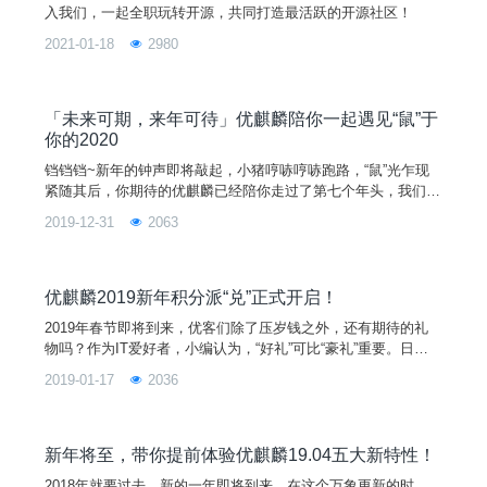
入我们，一起全职玩转开源，共同打造最活跃的开源社区！
2021-01-18
2980
「未来可期，来年可待」优麒麟陪你一起遇见“鼠”于
你的2020
铛铛铛~新年的钟声即将敲起，小猪哼哧哼哧跑路，“鼠”光乍现
紧随其后，你期待的优麒麟已经陪你走过了第七个年头，我们一
直在路上，而这一路上因为有你们的陪伴显得格外的精彩（此处
2019-12-31
2063
应该有掌声~）。七年，优麒麟陆陆续续发布了14个版本，镜像
累计点击下载量超过2520万+次（仅官方下载渠道），今年有了
新增的阿里、华为和重庆大学镜像站加持，2019年净增下载量
达到2
优麒麟2019新年积分派“兑”正式开启！
2019年春节即将到来，优客们除了压岁钱之外，还有期待的礼
物吗？作为IT爱好者，小编认为，“好礼”可比“豪礼”重要。日常
生活中，我们习惯用火狐浏览器上网，用搜狗输入法打字，用迅
2019-01-17
2036
达云部署软件，用码云代码托管，以及上CSDN平台看资讯等。
对于这些常用的软件或平台，优客们想不想获得他们定制的专属
纪念品呢？都说新年有福，在1月21日至25日，优麒麟汇集了所
有纪念品来实现优客们新年的第一个愿望，只要你有麒麟币，就
新年将至，带你提前体验优麒麟19.04五大新特性！
可以上优麒麟积分商城竞拍把它带回家。
2018年就要过去，新的一年即将到来。在这个万象更新的时