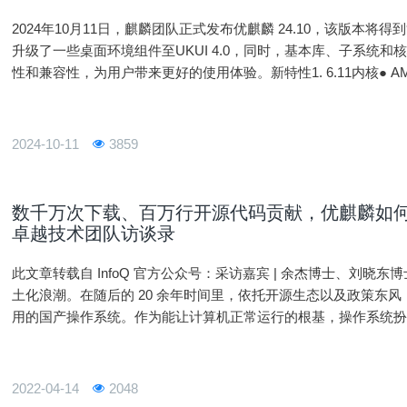
2024年10月11日，麒麟团队正式发布优麒麟 24.10，该版本将得到
升级了一些桌面环境组件至UKUI 4.0，同时，基本库、子系统
性和兼容性，为用户带来更好的使用体验。新特性1. 6.11内核● AMD性能增强与优化● Intel 性能优化与Lunar La
ke设备支持● AI 加速器支持增强●
2024-10-11
3859
数千万次下载、百万行开源代码贡献，优麒麟如何
卓越技术团队访谈录
此文章转载自 InfoQ 官方公众号：采访嘉宾 | 余杰博士、刘晓东
土化浪潮。在随后的 20 余年时间里，依托开源生态以及政策东
用的国产操作系统。作为能让计算机正常运行的根基，操作系统
是一个艰难的旅程。本文中，InfoQ 采访了优麒麟项目负责人余
2022-04-14
2048