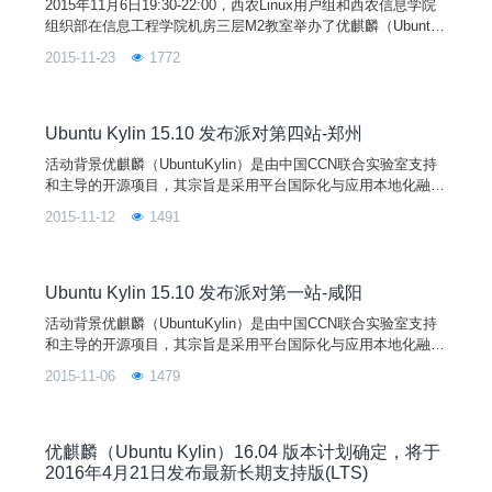
2015年11月6日19:30-22:00，西农Linux用户组和西农信息学院
组织部在信息工程学院机房三层M2教室举办了优麒麟（Ubuntu
Kylin）15.10 的发布派对。本次发布派对还得到了Ubuntu、开
2015-11-23
1772
源中国社区、SpeedyCloud、Seafile、北京 GNOME、开源社以
及全校众多社区爱好者的广泛参与与热情支持！
Ubuntu Kylin 15.10 发布派对第四站-郑州
活动背景优麒麟（UbuntuKylin）是由中国CCN联合实验室支持
和主导的开源项目，其宗旨是采用平台国际化与应用本地化融合
的设计理念，通过定制本地化的桌面用户环境以及开发满足广大
2015-11-12
1491
中文用户特定需求的应用软件来提供细腻的中文用户体验，做最
有中国特色的操作系统。UbuntuKylin操作系统是以Ubuntu操作
系统为参考，得到来自Debian、Ubuntu、LUPA及各地Linux用
户组等国内外众多社
Ubuntu Kylin 15.10 发布派对第一站-咸阳
活动背景优麒麟（UbuntuKylin）是由中国CCN联合实验室支持
和主导的开源项目，其宗旨是采用平台国际化与应用本地化融合
的设计理念，通过定制本地化的桌面用户环境以及开发满足广大
2015-11-06
1479
中文用户特定需求的应用软件来提供细腻的中文用户体验，做更
有中国特色的操作系统。优麒麟操作系统是以Ubuntu操作系统
为参考，得到来自Debian、Ubuntu、LUPA及各地Linux用户组
等国内外众多社区爱好者的广泛参
优麒麟（Ubuntu Kylin）16.04 版本计划确定，将于
2016年4月21日发布最新长期支持版(LTS)