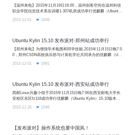
【温州来电】2015年11月19日18:00，温州创客空间在温州科技
职业学院信息技术系实训楼1-307机房成功举行优麒麟（Ubuntu
Kylin）15.10发布派对暨“创客分享夜”活动！参加本次活动嘉宾
2015-12-01
1939
有温州科技职业学院信息技术系的领导、老师及80余位优麒麟爱
好者；在此特别感谢信息技术系各位领导、老师、学工办等对本
次活动筹备工作的大力支持和帮助。
Ubuntu Kylin 15.10 发布派对-郑州站成功举行
【郑州来电】为增强学术氛围和同学技能,2015年11月15日晚7:0
0，郑州CSDN高校俱乐部与计算机学社共同承办的优麒麟（Ubu
ntu Kylin）15.10 发布派对在河南财经政法大学龙子湖校区教1-1
2015-12-01
1891
19报告厅成功举行。参与嘉宾有优麒麟系统核心开发者杨祖洵，
郑州开源社负责人聂明洋、曹彬，河南经贸学院linux兴趣社团指
导老师亢院兵等。活动中，各位嘉宾分别从linux系统的发展、优
麒麟15.10的特性、开源操作系统的现状和未来、linux嵌入式应
Ubuntu Kylin 15.10 发布派对-西安站成功举行
用技术等方面向参加活动的同学做了介绍。
西邮Linux兴趣小组于2015年11月15日晚7:00在西安邮电大学长
安校区东区fz118成功举行优麒麟（Ubuntu Kylin）15.10版本发
布派对！ 活动开始，首先由西邮Linux兴趣小组的杨博东同学为
2015-11-26
1549
大家简单介绍Linux操作系统，包括它的诞生，它与Windows的
不同，优点以及如何安装Linux系统过程。
【发布派对】操作系统也要中国风！