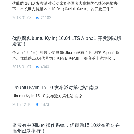
优麒麟 15.10 发布派对活动席卷全国各大高校的余热还未散去,
下一个长期支持版本：16.04（Xenial Xerus）的开发工作早已
紧锣密鼓的展开。针对优麒麟/Ubuntu 16.04这个长期支持版,优
2016-01-08
21183
麒麟/Ubuntu 社区与来自世界各地开发者通过多次线下、线上和
电话会议的讨论交流决定：从 16.04 开始，优麒麟/Ubuntu将响
应中文用户的需求，为 Unity 桌面环境逐步增加一套更符合
优麒麟(Ubuntu Kylin) 16.04 LTS Alpha1 开发测试版
发布！
今天（1月7日）凌晨，优麒麟/Ubuntu发布了16.04的 Alpha1 版
本。优麒麟16.04代号为：Xenial Xerus （好客的非洲地松
鼠），是一个长期支持版本(LTS)。优麒麟 16.04 Alpha1 相对于
2016-01-07
4043
15.10正式版，Linux内核升级到4.3 。此 Alpha1 版本主要用来
为开发者提供开发和测试平台，更多的新特性和更新将会在后续
的测试版本中加入，敬请期待！注意：此次为A
Ubuntu Kylin 15.10 发布派对第七站-南京
Ubuntu Kylin 15.10 发布派对第七站-南京
2015-12-10
1873
做最有中国味的操作系统，优麒麟15.10发布派对在
温州成功举行！