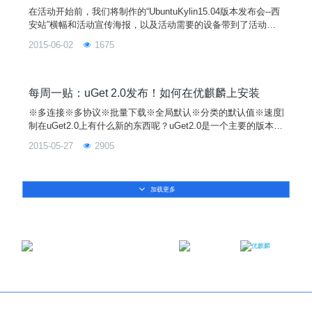
在活动开始前，我们将制作的“UbuntuKylin15.04版本发布会--西
安站”横幅和活动宣传海报，以及活动需要的设备带到了活动现
场，西邮Linux兴趣小组全体成员一起布置整个会场。活动开始
2015-06-02
1675
一周前，已经分配了每一个人的工作，大家在当天对于自己的任
务都完成得很好。小组成员测试网络以及投影主持人测试话筒
一．活动流程：经过前期多种方式的宣传和外场活动的预热，筹
划已久的发布会终于
每周一贴：uGet 2.0发布！如何在优麒麟上安装
※多连接※多协议※批量下载※全局默认※分类的默认值※速度限
制在uGet2.0上有什么新的东西呢？uGet2.0是一个主要的版本，
在外观，性能和新特性方面都带来一些新的变化。应用领域：•
2015-05-27
2905
每个类别都有对应的数据文件。（文件格式是JSON）•程序可以
在全局限速模式为每次下载设置优先级。•按文件扩展名、主机
或方案自动分类。•用户可以更改类别的顺序。•所有的
加载更多
邮箱：contact@ukylin.com
微信公众号
微博
Copyright©2013-2023 麒麟软件有限公司版权所有
关于我们
｜