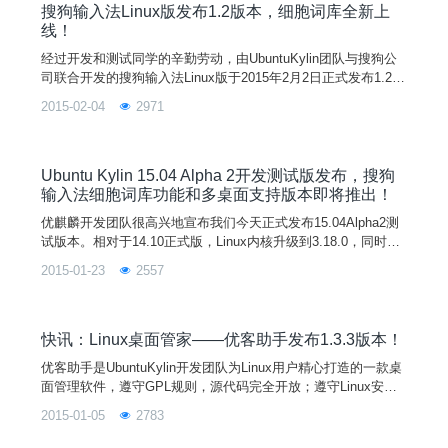
开始，
搜狗输入法Linux版发布1.2版本，细胞词库全新上
线！
经过开发和测试同学的辛勤劳动，由UbuntuKylin团队与搜狗公
司联合开发的搜狗输入法Linux版于2015年2月2日正式发布1.2版
本。升级日志如下：新增细胞词库功能，支持在线更新；提高了
2015-02-04
2971
系统和应用程序的兼容性，修复了在15.04上无法运行的问题；
更新了输入法的系统托盘图标；设置中允许禁用切换搜狗拼音输
入法快捷键；QIMPanel面板崩溃时优先尝试自动重启；改进QI
MPanel面板的内存使用策
Ubuntu Kylin 15.04 Alpha 2开发测试版发布，搜狗
输入法细胞词库功能和多桌面支持版本即将推出！
优麒麟开发团队很高兴地宣布我们今天正式发布15.04Alpha2测
试版本。相对于14.10正式版，Linux内核升级到3.18.0，同时升
级了软件中心、优客助手、优客农历等特色应用并累计修复了40
2015-01-23
2557
多个Bug。目前，开发团队还在紧张的开发和测试搜狗输入法1.
2版本，该版本将修复多个重要Bug，并支持细胞词库功能，同
时还提供了支持Fedora等桌面系统的RPM测试版。注意：此次
为Alpha预览版，并不
快讯：Linux桌面管家——优客助手发布1.3.3版本！
优客助手是UbuntuKylin开发团队为Linux用户精心打造的一款桌
面管理软件，遵守GPL规则，源代码完全开放；遵守Linux安全
规则，采用policykit进行提权处理；以易用性为目标，采用QT+
2015-01-05
2783
QML图形化编程；功能强大，提供垃圾清理、系统美化、系统
信息等多个系统管家功能！项目从2013年7月创建至今，已经累