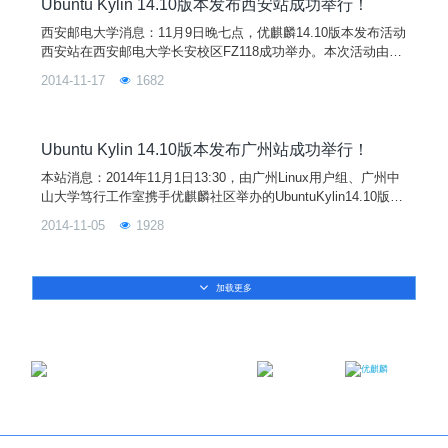
地址：http://w
Ubuntu Kylin 14.10版本发布西安站成功举行！
西安邮电大学消息：11月9日晚七点，优麒麟14.10版本发布活动
西安站在西安邮电大学长安校区FZ118成功举办。本次活动由优
麒麟社区主办，西邮Linux兴趣小组承办。这也是西邮Linux兴趣
2014-11-17
1682
小组在今年四月末成功举办优麒麟14.04LTS发布活动以来，有
幸第二次在举办优麒麟的版本发布活动。活动前，小组成员为活
动做了充足的准备。考虑到活动对象有一部分会是大一的低年级
同学，为了能让他们更好地感受到Lin
Ubuntu Kylin 14.10版本发布广州站成功举行！
本站消息：2014年11月1日13:30，由广州Linux用户组、广州中
山大学笃行工作室携手优麒麟社区举办的UbuntuKylin14.10版本
发派对在中山大学（广州大学城）成功举行。100多名来自广州
2014-11-05
1928
各大高校、企业及广州Linux用户组的爱好者首先在周龙工程师
的带领下参观了位于国家超算广州中心的天河二号超级计算机，
第一次亲密接触了世界上跑的最快的“电脑”，并合影留念。中山
加载更多
邮箱：contact@ukylin.com
微信公众号
微博