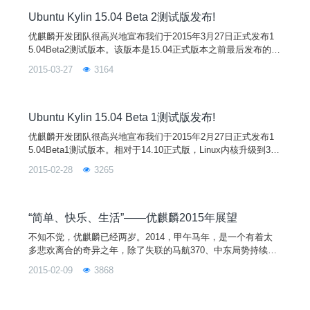
性清除最后一个障碍。即使不会编码
Ubuntu Kylin 15.04 Beta 2测试版发布!
优麒麟开发团队很高兴地宣布我们于2015年3月27日正式发布1
5.04Beta2测试版本。该版本是15.04正式版本之前最后发布的一
个测试版本，接下来的一个月开发团队将和上游社区一起对系统
2015-03-27
3164
关键组件、集成应用、中文化等进行更详细的测试以及bug修
复。相对于14.10正式版，累计修复了60多个Bug；更新了系统
主题，系统内核升级到3.19.0；用户桌面环境的启动器上默认支
持“本地集成菜单&
Ubuntu Kylin 15.04 Beta 1测试版发布!
优麒麟开发团队很高兴地宣布我们于2015年2月27日正式发布1
5.04Beta1测试版本。相对于14.10正式版，Linux内核升级到3.1
8.0，用户桌面环境默认支持“本地集成菜单”和“单击最小化”两个
2015-02-28
3265
特性，更利于Windows用户使用Unity用户界面；同时升级了软
件中心、优客助手、优客农历等特色应用并累计修复了50多个B
ug，优客助手2.0版本
“简单、快乐、生活”——优麒麟2015年展望
不知不觉，优麒麟已经两岁。2014，甲午马年，是一个有着太
多悲欢离合的奇异之年，除了失联的马航370、中东局势持续震
荡、乌克兰巨变，还有中国大妈疯抢黄金、反腐风暴、世界杯、
2015-02-09
3868
油价下跌、雾霾、阿里巴巴美国上市……，每个人的命运都与时
代的大背景紧密相连，即便是吾等自称“不知有汉，无论魏晋”与
世无争的开源界码农、程序猿们也无法置身世外，从COS大戏