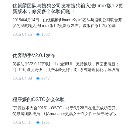
优麒麟团队与搜狗公司发布搜狗输入法Linux版1.2更
新版本，修复多个体验问题！
2015年4月14日，由优麒麟(UbuntuKylin)团队与搜狗公司联合开
发的搜狗输入法Linux版1.2更新版发布。该版在原1.2版的基础
上修复多个体验问题，详情如下：自动更新词库失败后不再弹出
2015-04-15
1852
窗口；状态栏悬浮提示统一使用系统主题样式；修复了多用户面
板不能运行的问题；修复了模糊音的问题；更多细节问题的修
复；欢迎广大优客朋友下载或升级使用。UbuntuKylin用户可通
过系统升级功能或Ubunt
优客助手V2.0.1发布
优客助手V2.0.1[下载]：1）全新UI，支持换肤，界面更清新；
2）启动速度更快，用户体验更好；3）系统清理优化，垃圾清理
更方便；4）工具箱插件化，社区参与更方便；5）修复一些bu
2015-04-09
2247
g。社区爱好者参与开发小提示：源码地址：https://github.com/
UbuntuKylin/youker-assistant工具箱以插件模式进行开发，爱好
者可以将自己的小工具工程添加到主工程中，作为一个单独的
程序媛的OSTC参会体验
“开源技术大会2015”（OSTC）将于3月28日在北京成功召开。
优麒麟团队成员，QAmanager史晶女士在女性开源专场做“女性
如何参与Linux发行版的开发工作”的专题报告。目前女性开发者
2015-03-31
1761
参与Linux发行版开发工作比例非常低。本报告将从Linux开发、
测试、国际化以及UI设计几个方面为身处Linux开发门槛外的女