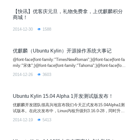
计发布20次升级版本，目前支持中、英、西等多种语言，下载量
近百万，在全球有大量的活
【快讯】优客庆元旦，礼物免费拿，上优麒麟积分
商城！
2014-12-30
1588
优麒麟（Ubuntu Kylin）开源操作系统大事记
@font-face{font-family:"TimesNewRoman";}@font-face{font-fa
mily:"宋体";}@font-face{font-family:"Tahoma";}@font-face{font-
family:"Symbol";}@font-face{font-family:"Arial";}@font-face{fon
2014-12-26
3603
t-family:
Ubuntu Kylin 15.04 Alpha 1开发测试版发布！
优麒麟开发团队很高兴地宣布我们今天正式发布15.04Alpha1测
试版本。在此次发布中，Linux内核升级到3.16.0-28，同时升级
了软件中心、优客助手、优客农历、优客音乐等特色应用并累计
2014-12-19
5413
修复了30多个Bug。目前，我们还有部分有趣的新特性正在紧张
开发中。注意：此次为Alpha预览版，并不适合普通用户，而是
欢迎UbuntuKylin开发者和乐意参与测试的用户进行试用。下载