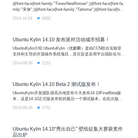
@font-face{font-family:"TimesNewRoman";}@font-face{font-fa
mily:"宋体";}@font-face{font-family:"Tahoma";}@font-face{font-
family:"Symbol";}@font-face{font-family:"Arial";}@font-face{fon
2014-10-24
5950
t-family:
Ubuntu Kylin 14.10 发布派对活动城市招募！
UbuntuKylin介绍:UbuntuKylin（优麒麟）是由CCN联合实验室
支持和主导的开源操作系统项目，其宗旨是采用平台国际化与应
用本地化融合的设计理念，通过定制本地化的桌面用户环境以及
2014-09-30
2153
开发满足广大中文用户特定需求的应用软件来提供细腻的中文用
户体验，做更有中国特色的操作系统。作为Ubuntu唯一官方授
权的中文衍生版，UbuntuKylin得到来自Ubuntu、Debian等国际
主流开源社区，
Ubuntu Kylin 14.10 Beta 2 测试版发布！
UbuntuKylin开发团队很高兴地宣布今天发布14.10FinalBeta版
本，这是14.10正式版发布前的最后一个测试版本。在此次版本
中，系统稳定性得到提升，并增加或完善了大量新功能。系统内
2014-09-26
2732
核为基于Linux3.16.3的UbuntuKernel3.16.0-17.23，Unity为7.3.
1的14.10.20140915版本，UbuntuKylin软件中心升级为1.1.0版
本，优客助手升级
Ubuntu Kylin 14.10“秀出自己” 壁纸征集大赛获奖作
品出炉