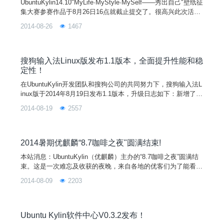
UbuntuKylin14.10"MyLife·MyStyle·MySelf——秀出自己"壁纸征
集大赛参赛作品于8月26日16点就截止提交了。很高兴此次活动
得到了优客们的大力支持，收到了数多精美参赛壁纸作品。为了
2014-08-26
1467
能选出最优秀的作品，现投票开始于8月26日18点开放论坛投
票，截止于9月1日18点。参与投票对象为所有论坛注册用户。
搜狗输入法Linux版发布1.1版本，全面提升性能和稳
定性！
在UbuntuKylin开发团队和搜狗公司的共同努力下，搜狗输入法L
inux版于2014年8月19日发布1.1版本，升级日志如下：新增了输
入法状态栏；更新了输入法的词库；进一步优化性能，内存占用
2014-08-19
2557
降低40%左右；完善了小键盘的功能；完善了全半角的功能；允
许禁用简繁体切换的快捷键；进一步优化了对皮肤的支持；解决
了大部分用户“输入法有黑框”的问题；去掉了智能提示的功能；
全面提升了
2014暑期优麒麟“8.7咖啡之夜"圆满结束!
本站消息：UbuntuKylin（优麒麟）主办的“8.7咖啡之夜”圆满结
束。这是一次难忘及收获的夜晚，来自各地的优客们为了能看到
Seb、Lain、Didier、WillaimHua等20位来自Canonical、CSIP和
2014-08-09
2203
国防科大的众多技术专家，早早的就到了咖啡馆，一下子把咖啡
馆挤满了。会议开始了，首先来自优麒麟的美女用英语做了开场
介绍，接下来时间就是大家畅谈技术。浏览以下
Ubuntu Kylin软件中心V0.3.2发布！