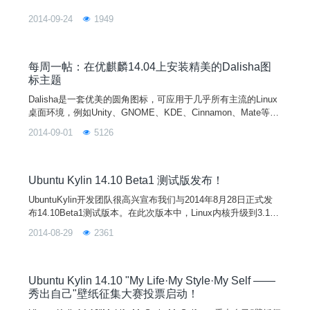
2014-09-24
1949
每周一帖：在优麒麟14.04上安装精美的Dalisha图
标主题
Dalisha是一套优美的圆角图标，可应用于几乎所有主流的Linux
桌面环境，例如Unity、GNOME、KDE、Cinnamon、Mate等。
Dalisha拥有超过30,000个图标，目前正处于活跃开发状态。如
2014-09-01
5126
果您愿意尝试，不妨跟随以下步骤在优麒麟上安装体验。通过P
PA在优麒麟上安装Dalisha打开终端，执行以下命令（需要大约
120MB的磁盘空间）：sudoadd-apt-repository
Ubuntu Kylin 14.10 Beta1 测试版发布！
UbuntuKylin开发团队很高兴宣布我们与2014年8月28日正式发
布14.10Beta1测试版本。在此次版本中，Linux内核升级到3.1
6，Unity升级到7.3.1，软件中心升级到0.3.3、优客助手升级到
2014-08-29
2361
1.2、搜狗输入法升级到1.1、为知笔记升级到2.1.12,累计修复了
20多个Bug。目前，我们还有部分有趣的新特性正在紧张开发
中。注意：此次为Beta1预览版，并不适合普通用户，而是
Ubuntu Kylin 14.10 "My Life·My Style·My Self ——
秀出自己"壁纸征集大赛投票启动！