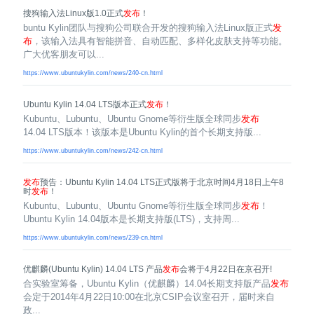
搜狗输入法Linux版1.0正式
发布
！
buntu Kylin团队与搜狗公司联合开发的搜狗输入法Linux版正式
发
布
，该输入法具有智能拼音、自动匹配、多样化皮肤支持等功能。
广大优客朋友可以...
https://www.ubuntukylin.com/news/240-cn.html
Ubuntu Kylin 14.04 LTS版本正式
发布
！
Kubuntu、Lubuntu、Ubuntu Gnome等衍生版全球同步
发布
14.04 LTS版本！该版本是Ubuntu Kylin的首个长期支持版...
https://www.ubuntukylin.com/news/242-cn.html
发布
预告：Ubuntu Kylin 14.04 LTS正式版将于北京时间4月18日上午8
时
发布
！
Kubuntu、Lubuntu、Ubuntu Gnome等衍生版全球同步
发布
！
Ubuntu Kylin 14.04版本是长期支持版(LTS)，支持周...
https://www.ubuntukylin.com/news/239-cn.html
优麒麟(Ubuntu Kylin) 14.04 LTS 产品
发布
会将于4月22日在京召开!
合实验室筹备，Ubuntu Kylin（优麒麟）14.04长期支持版产品
发布
会定于2014年4月22日10:00在北京CSIP会议室召开，届时来自
政...