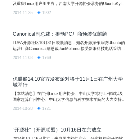
及重庆Linux用户组主办，西南大学开源协会承办的UbuntuKylin
14.10版本发布-全国系列活动之重庆站“Ubuntu的冬天，Kylin与
2014-11-25
1902
我们相见”在西南大学李园文化广场举行。本次活动吸引了大量
开源爱好者的参与。此次活动旨在扩大开源文化和UbuntuKylin
在全国的影响力和用户群，推广国产操作
Canonical副总裁：推动PC厂商预装优麒麟
LUPA开源社区10月31日凌晨消息，知名开源操作系统Ubuntu的
运营厂商Canonical副总裁JonMelamut接受新浪科技电话采访时
表示，Canonical正与重要OEM厂商在国内进行商谈，以推动这
2014-11-03
1769
些厂商在PC中预装优麒麟(UbuntuKylin)操作系统。访谈详情参
见：http://www.lupaworld.com/portal.php?mod=view&aid=2452
80
优麒麟14.10官方发布派对将于11月1日在广州大学
城举行
【本站消息】在广州Linux用户协会、中山大学笃行工作室以及
国家超算广州中心、中山大学信息与科学技术学院的大力支持
下，优麒麟14.10版本发布派对将于2014年11月1日在广州大学
2014-10-28
1721
城举行。来自优麒麟社区的余杰博士、国家超算中心的周龙工程
师、搜狗输入法的江疆、陈丰高级产品经理，Ubuntu核心应用
开发者JoeyChan、广州Linux用户协会负责人曾凯星、中山笃行
工作室万千惠以及中山大学信息与科学技
“开源社”（开源联盟）10月16日在京成立
2014年10月16日北京：来自国内软件产业、研究机构和开源软