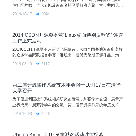
件社区的数十位代表以及近百名社区爱好者齐聚一堂，共同见证
了由中国支持开源的企业、社区及个人所组成的开源联盟
2014-10-17
2094
——“开源社”的成立。“开源社”旨在携手国内社区、企业、高校
及政府相关机构，共同促进中国开源社区成为全球开源软件的积
极参与者和贡献者，并推动开源软件生态体系的健
2014 CSDN开源夏令营“Linux桌面特别贡献奖” 评选
工作正式启动
2014CSDN开源夏令营活动已经结束，来自全国各地近百所高校
的众多学生踊跃报名参赛，涌现出一批优秀暑期开源作品。为了
更好地在广大师生中宣传、推广和应用开源操作系统，促进Linu
2016-08-19
2117
x桌面生态环境的完善和发展，优麒麟社区于夏令营活动伊始便
宣布面向所有项目设立“Linux桌面特别贡献奖”，旨在鼓励和普及
基于Linux的桌面应用软件开发。评选活动将由优麒麟社区邀请3
-5名Linux
第二届开源操作系统技术年会将于10月17日在清华
大学召开
为了促进我国操作系统相关研究的发展，加强学术交流、展示产
业界成果，展开跨学科的交流，第二届开源操作系统年度技术会
议（OpenSourceOperatingSystemAnnualTechnicalConference
2014-10-03
2226
2014）OS2ATC2014将于2014年10月17-18日在北京清华大学召
开。本会议将与中国Linux内核开发者大会在相邻时间(2014年10
月19日)同一地点举行。会议由中国计算
Ubuntu Kylin 14.10 发布派对活动城市招募！