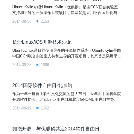
UbuntuKylin介绍:UbuntuKylin（优麒麟）是由CCN联合实验室
支持和主导的开源操作系统项目，其宗旨是采用平台国际化与应
用本地化融合的设计理念，通过定制本地化的桌面用户环境以及
2014-09-30
2153
开发满足广大中文用户特定需求的应用软件来提供细腻的中文用
户体验，做更有中国特色的操作系统。作为Ubuntu唯一官方授
权的中文衍生版，UbuntuKylin得到来自Ubuntu、Debian等国际
主流开源社区，
长沙Linux/iOS开源技术沙龙
UbuntuLinux是目前使用最多的开源操作系统，UbuntuKylin是由
中国CCN联合实验室支持和主导的开源项目，其宗旨是采用平台
国际化与应用本地化融合的设计理念，通过定制本地化的桌面用
2014-09-28
1686
户环境以及开发满足广大中文用户特定需求的应用软件来提供细
腻的中文用户体验，做更有中国特色的操作系统。戴维营教育与
优麒麟社区致力于在长沙高校圈中形成使用和开发开源软件的氛
围，为推行正版化和保证国家信息安全贡献力
2014国际软件自由日-北京站
作为一年一度自由软件文化交流的盛大节日，今年由中国科学院
开源软件协会、北京Linux用户组和北京GNOME用户组主办及U
buntuKylin社区、CSDNCODE、MozillaFirefox等协办的SFD在
2014-09-19
1662
北京举行。此次活动由一个主会场和两个分会场组成，并在活动
区域设置展台。活动议程：主会场：（S201）13:30—14:00签
到，入场14:00—14:10开幕，嘉宾介绍
拥抱开源，与优麒麟共迎2014软件自由日！