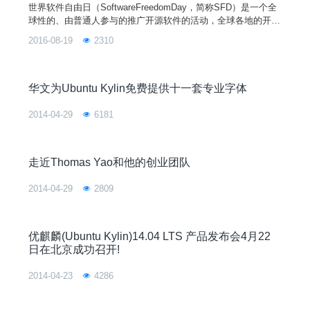
世界软件自由日（SoftwareFreedomDay，简称SFD）是一个全
球性的、由普通人参与的推广开源软件的活动，全球各地的开源
团队都会组织各式各样的庆祝活动。活动定在每年九月的第三个
2016-08-19
2310
星期六，今年的自由软件日是9月20日。为了迎接今年的软件自
由日活动，优麒麟社区将以主题演讲、协办、赞助等多种形式参
与多所高校的自由软件日活动，欢迎各地高校开源社团与我们取
得联系，请发邮件至xiaohuluo@ubu
华文为Ubuntu Kylin免费提供十一套专业字体
2014-04-29
6181
走近Thomas Yao和他的创业团队
2014-04-29
2809
优麒麟(Ubuntu Kylin)14.04 LTS 产品发布会4月22
日在北京成功召开!
2014-04-23
4286