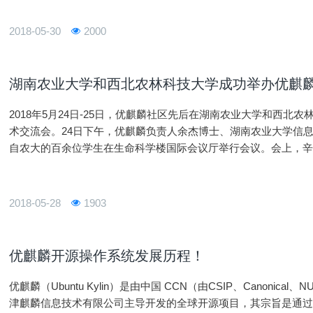
2018-05-30
2000
湖南农业大学和西北农林科技大学成功举办优麒麟1
2018年5月24日-25日，优麒麟社区先后在湖南农业大学和西北农
术交流会。24日下午，优麒麟负责人余杰博士、湖南农业大学信
自农大的百余位学生在生命科学楼国际会议厅举行会议。会上，
迎。优麒麟社区/国防科大余杰博士从祖国最近30年来取得的各
们掌握核心技术的重要性，并深入浅出地向各位同学介绍芯片与操作
统的世界。面对科技的洗礼，在场的同学们仔细聆听并积极参与
2018-05-28
1903
都踊跃地对操作系统相关问题提出了自己的疑问，余博士对此一
优麒麟开源操作系统发展历程！
优麒麟（Ubuntu Kylin）是由中国 CCN（由CSIP、Canoni
津麒麟信息技术有限公司主导开发的全球开源项目，其宗旨是通