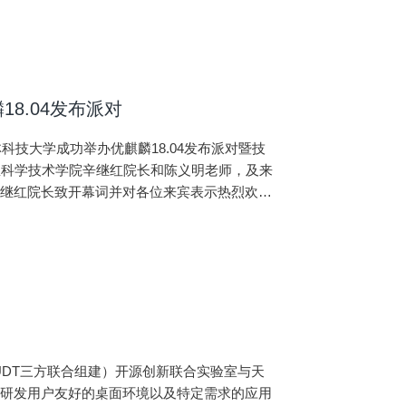
8.04发布派对
林科技大学成功举办优麒麟18.04发布派对暨技
息科学技术学院辛继红院长和陈义明老师，及来
辛继红院长致开幕词并对各位来宾表示热烈欢
项成就，到最近沸沸扬扬的中芯事件，启示同学
系统的关系，引领同学们步入Linux操作系
，现场气氛持续高涨。随后的互动环节，同学们
一进行了细心解答。
cal、NUDT三方联合组建）开源创新联合实验室与天
过研发用户友好的桌面环境以及特定需求的应用