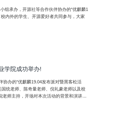
兴趣小组承办，开源社等合作伙伴协办的“优麒麟1
引了校内外的学生、开源爱好者共同参与，大家
业学院成功举办!
伴协办的“优麒麟19.04发布派对暨黑客松活
吴国统老师、陈奇量老师、倪礼豪老师以及校
由倪老师主持，开场对本次活动的背景和演讲嘉
人和社区负责人，她分享的主题是<