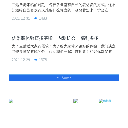
在这圣诞来临的时刻，各行各业都有自己的表达爱的方式。还不
知道给自己喜欢的人准备什么惊喜的，赶快看过来！学会这一
招，今年圣诞，你就是朋友圈最靓的那个崽！优麒麟研发小哥哥
2021-12-31
1483
熬夜为大家送上宝典，教大家如何在优麒麟上用代码画出圣诞树
送给心目中的她（他）！助各位完美的度过这个圣诞，有手就
会，快来看！『圣诞树效果』整个效果还是比较不错的，不需要
图片素材，制作简单，还带有背景音乐。有没有心动？想不想拥
优麒麟体验官招募啦，内测机会，福利多多！
有？『执行圣
为了更贴近大家的需求；为了给大家带来更好的体验；我们决定
寻找最懂优麒麟的你；帮助我们一起出谋划策！如果你对优麒麟
感兴趣，愿意反馈产品的使用体验；那么欢迎你成为 优麒麟体
2021-12-29
1378
验官 ！快来扫码报名，抢先探索吧！
加载更多
邮箱：contact@ukylin.com
微信公众号
微博
Copyright©2013-2023 麒麟软件有限公司版权所有
关于我们
｜