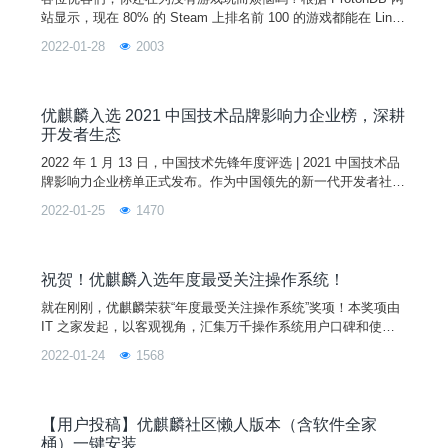
站显示，现在 80% 的 Steam 上排名前 100 的游戏都能在 Linux
桌面上会运行的很好。我们前面也出过一期详细教程教大家如何
2022-01-28
2003
在优麒麟上安装并使用 Steam ，忘记了的点这里。今天，给大
家分享两个在优麒麟上畅玩 Steam 游戏的视频。视频内容由优
麒麟社区爱好者陌生人提供，也欢迎大家给我们分享你喜爱的游
戏哦！话不多说，
优麒麟入选 2021 中国技术品牌影响力企业榜，深耕
开发者生态
2022 年 1 月 13 日，中国技术先锋年度评选 | 2021 中国技术品
牌影响力企业榜单正式发布。作为中国领先的新一代开发者社
区，SegmentFault 思否依托数百万开发者用户数据分析，各科
2022-01-25
1470
技企业在国内技术领域的行为及影响力指标，最终评选出 30 家
上榜企业。优麒麟作为麒麟软件有限公司主导开发的全球开源项
目，入选 30 强之列。一直以来优麒麟都坚持大力推动开发者生
态建设。2021 年，优
祝贺！优麒麟入选年度最受关注操作系统！
就在刚刚，优麒麟荣获“年度最受关注操作系统”奖项！本奖项由
IT 之家发起，以客观视角，汇集万千操作系统用户口碑和使用
选择，集合产品功能、设计、性能、市场等多方面表现综合评选
2022-01-24
1568
得出。此番获奖不仅是优麒麟社区的荣誉，也是全体社区成员的
共同荣誉，是大家共同努力的结果，促使优麒麟社区蓬勃发展。
未来，优麒麟将在营造良好开源生态和技术发展方面持续努力，
也期待越来越多的爱好者参与进来，为建设开源、贡献开源添砖
【用户投稿】优麒麟社区懒人版本（含软件全家
加
桶）一键安装