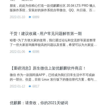
朋友，此处为你精心打造一款优麒麟社区 20.04 LTS PRO 懒人
版操作系统，安装好的操作系统自带微信、QQ、向日葵、百度
网盘、 WPS 个人版、搜狗输入法、Chrome 浏览器、微软 Edg
2022-01-10
6889
e 浏览器、讯飞输入法、1Password、网易云音乐、 QQ 音乐、
Sublime Text，只需要10分钟，就可以在你的电脑上安装好。图
片一、安装环境1、测试环境硬件型号CPU内存硬盘联想启天 B
41
干货！建议收藏 - 用户常见问题解答第一期
哈喽~为了方便大家的使用，我们通过论坛和交流群等渠道整理
了一些大家咨询频率较高的问题以及答案，希望可以为大家提供
参考哦~如果本期没有涉及到你的问题，不用着急，可在交流群
2022-01-06
6098
或论坛提出你的问题，我们会有技术人员帮你解答。同时，大家
可在文章下方留言，点赞数靠前的问题会出现在我们下一期的 Q
&A 里哦！话不多说，进入正题吧！图片本 | 期 | 答 | 疑 | 汇 | 总
Q1.优麒麟可以共享打印机给
【重磅消息】原生微信上架优麒麟软件商店！
微信 作为一款国民级APP，已经成为我们日常生活中不可或缺
的一部分。但是，目前 Linux 发行版下的微信替代方案，都与原
生版本有一定的差距，极大的影响了用户的日常工作效率，以及
2022-01-12
6817
日常影音娱乐需求。为了进一步丰富完善优麒麟用户的生态需
求，提供更顺畅的沟通交流环境，麒麟软件与腾讯公司联手推动
了基于Linux平台的原生微信适配工作，微信官方版2.1.1正式上
线，并在麒麟软件商店上架。想要体验的用户，只需
优麒麟：请查收，你的2021关键词