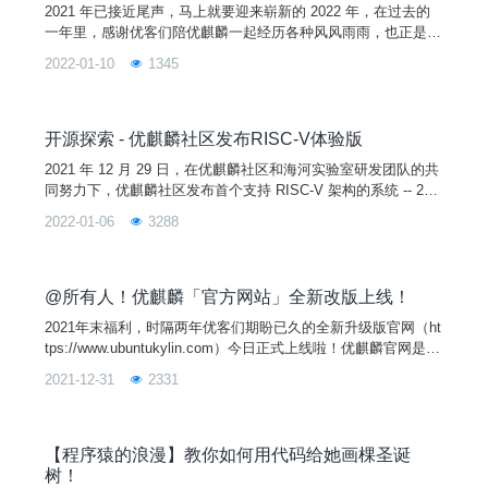
2021 年已接近尾声，马上就要迎来崭新的 2022 年，在过去的
一年里，感谢优客们陪优麒麟一起经历各种风风雨雨，也正是有
大家的默默支持，优麒麟才能越走越好。在这里小编整理了一下
2022-01-10
1345
2021 属于优麒麟的关键词，我们一起来看~成长 踉踉跄跄中前
进，跌跌撞撞地坚强也许优麒麟现在还不够完美，但是我们总是
在成长中慢慢走向成熟。截止目前，优麒麟社区已累计发行 18
个版本，下载量超过 3800 万次，向开源
开源探索 - 优麒麟社区发布RISC-V体验版
2021 年 12 月 29 日，在优麒麟社区和海河实验室研发团队的共
同努力下，优麒麟社区发布首个支持 RISC-V 架构的系统 -- 20.
04 Pro （RISC-V）版本！作为首个可以完全自由免费使用的架
2022-01-06
3288
构，RISC-V 容许添加自有指令集拓展以实现差异化发展，在近
年越来越受大家的青睐。这也是我们开发20.04 Pro RISC-V 版
本的初衷，给企业和开发者提供一个不受限制的使用环境。
@所有人！优麒麟「官方网站」全新改版上线！
2021年末福利，时隔两年优客们期盼已久的全新升级版官网（ht
tps://www.ubuntukylin.com）今日正式上线啦！优麒麟官网是优
麒麟品牌所有信息展示的互联网主渠道，也是产品与信息最权威
2021-12-31
2331
发布的主平台。
【程序猿的浪漫】教你如何用代码给她画棵圣诞
树！