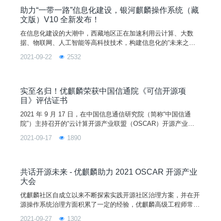
Qt for
助力“一带一路”信息化建设，银河麒麟操作系统（藏
文版）V10 全新发布！
在信息化建设的大潮中，西藏地区正在加速利用云计算、大数
据、物联网、人工智能等高科技技术，构建信息化的“未来之
城”。在信息化建设进程中，操作系统是必不可少的，但国内市
2021-09-22
2532
面上的操作系统主要是中文版，而且藏文软件编码种类较多，容
易产生数据互不兼容的问题，给藏区的信息化进程造成了不小的
阻碍。因此，西藏地区亟待一款支持藏语且操作便利的操作系
统。为满足西藏地区信息化建设需求，2021 年 9 月 19 日，银
实至名归！优麒麟荣获中国信通院《可信开源项
河
目》评估证书
2021 年 9 月 17 日，在中国信息通信研究院（简称“中国信通
院”）主持召开的“云计算开源产业联盟（OSCAR）开源产业大
会”上，优麒麟开源项目荣获中国信通院颁发的“可信开源项目”评
2021-09-17
1890
估证书。麒麟软件有限公司副总裁李震宁、优麒麟社区负责人刘
敏受邀成为可信开源治理标准专家组成员。大会正式宣布了可信
开源社区共同体（TWOS）的成立，优麒麟很荣幸成为其中一
员。本次开源产业大会由中国信息通信研究院、中
共话开源未来 - 优麒麟助力 2021 OSCAR 开源产业
大会
优麒麟社区自成立以来不断探索实践开源社区治理方案，并在开
源操作系统治理方面积累了一定的经验，优麒麟高级工程师常秉
善将在“开源社区治理与运营分论坛”带来主题分享《操作系统开
2021-09-27
1302