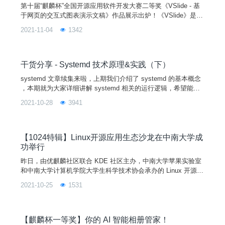
第十届“麒麟杯”全国开源应用软件开发大赛二等奖《VSlide - 基
于网页的交互式图表演示文稿》作品展示出炉！《VSlide》是一
款基于网页技术的数据可视化工具，由来自复旦大学“独不成双
2021-11-04
1342
队”的任少龙同学开发，作品旨在让普通用户通过点击式操作、
拖拽式布局，快速创作支持交互式图表的可视化演示文稿。网页
版体验链接：https:
干货分享 - Systemd 技术原理&实践（下）
systemd 文章续集来啦，上期我们介绍了 systemd 的基本概念
，本期就为大家详细讲解 systemd 相关的运行逻辑，希望能对
研究系统资源优化的优客有所帮助。
2021-10-28
3941
【1024特辑】Linux开源应用生态沙龙在中南大学成
功举行
昨日，由优麒麟社区联合 KDE 社区主办，中南大学苹果实验室
和中南大学计算机学院大学生科学技术协会承办的 Linux 开源应
用生态沙龙在中南大学顺利举行，本次沙龙邀请到 KDE Plasma
2021-10-25
1531
Mobile 开发者、抖音研发效能团队成员韩杨，Arch Linux 及其
RISC-V 移植版本开发者 Felix Yan，Debian 维护者李剑
【麒麟杯一等奖】你的 AI 智能相册管家！