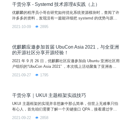
干货分享 - Systemd 技术原理&实践（上）
优麒麟的程序员小哥在研究如何优化系统资源模块时，查阅了许
许多多的资料，发现没有一篇能详细把 systemd 的优势与原理
说得很清楚的中文介绍文章，于是自己动手下载了 systemd 的
2021-10-09
2895
源码，对照资料汇总了一份有关 systemd 的详解文章，希望能
对研究 systemd 的优客有所帮助。systemd 介绍1 systemd 的
起源关于 systemd 的起源，首先要从 Linux 的 init
优麒麟应邀参加首届 UbuCon Asia 2021，与全亚洲
的开源社区分享开源经验！
2021 年 9 月 26 日，优麒麟社区应邀参加由 Ubuntu 亚洲社区用
户组织的“UbuCon Asia 2021” ，本次线上活动聚集了亚洲各地
的 Ubuntu 开源社区大牛和爱好者，分享他们在本国 Ubuntu 社
2021-09-27
1795
区发展和实践案例。作为国内受邀参加的开源社区，优麒麟社区
的工程师们带来了精彩的演讲。01首先是优麒麟社区研发经理张
超带来的《平板模式下的 UKUI 3.0 技术分享(UKUI3
干货分享｜UKUI 主题框架实战技巧
UKUI 主题框架的实现并非想象中那么简单，但世上无难事只怕
有心人，首先咱们需要了解一个关键接口 QPA，接着通过学习
具体的类了解如何创建并深入使用平台主题。本文中奇奇为大家
2021-09-22
2858
准备了丰富的控件知识介绍，并且还有 UKUI 实例展示和实战环
节，一起来了解学习下吧~一、平台主题（QPA）介绍QPA 即
Qt Platform Abstraction，是 Qt5 里面的平台抽象层，用以取代