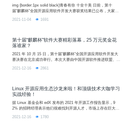
img {border:1px solid black}青春有你 十全十美 日前，第十
届“麒麟杯”全国开源应用软件开发大赛获奖结果已公布，大家对
于获得最高奖金的作品充满了好奇。别着急，小优这就将一等奖
2021-11-04
1691
作品《解优相册》展示给大家，一起来看看吧——展示视频《解
优相册》是一款集智能管理、智能搜索等功能的相片管理自动化
工具，由解优杂货队的席闻、刘东汉和聂腾飞三名同学合作完
成。用以解决照片分类难、备份难
第十届“麒麟杯”软件大赛精彩落幕，25 万元奖金花
落谁家？
2021 年 10 月 15 日，第十届“麒麟杯”全国开源应用软件开发大
赛决赛在北京成功举行。本次大赛由中国开源软件推进联盟、中
国软件行业协会、开放原子开源基金会、中国科协科学技术传播
2021-12-16
2861
中心全程指导，优麒麟开源社区联合麒麟软件有限公司、国防科
技大学和麒麟软件学院共同主办。自 2021 年 3 月开赛以来，历
时 200 天，最终 20 支队伍脱颖而出晋级决赛。评审团队由来自
计算机开源和教育领域的 17
Linux 开源应用生态沙龙来啦！和顶级技术大咖学习
实战经验！
据 Linux 基金会和 edX 发布的 2021 年开源工作报告显示，9
2% 的招聘经理表示他们很难找到开源人才，市场上存在巨大的
Linux 开源人才缺口，这对于大学生来说，是机遇也是挑战。如
2021-12-16
1780
何迅速的了解 Linux 开源？如何快速培养起自己的相关技能？