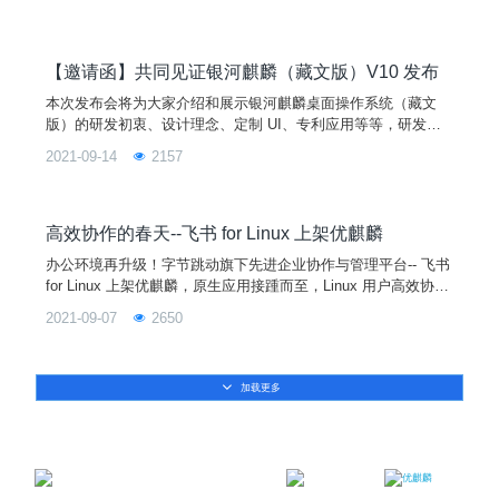
源治理及优麒麟社区实践》，希望能够给开源人带来一些思考和
启发。除了优麒麟社区参与，现场还有百位开源领域技术专家、
大咖与参会者共同探讨开源的未来。“开源”一词的核心，是“自由
与分享”，并以此为基础建立生生不息的开源生态。如何推动开
【邀请函】共同见证银河麒麟（藏文版）V10 发布
源
本次发布会将为大家介绍和展示银河麒麟桌面操作系统（藏文
版）的研发初衷、设计理念、定制 UI、专利应用等等，研发团
队经过 18 个月精心打造出来的一款少数民族语言操作系统，带
2021-09-14
2157
您领略科技与文化的完美融合！
高效协作的春天--飞书 for Linux 上架优麒麟
办公环境再升级！字节跳动旗下先进企业协作与管理平台-- 飞书
for Linux 上架优麒麟，原生应用接踵而至，Linux 用户高效协作
的春天已然来临。飞书，将即时沟通、日历、云文档、云盘和工
2021-09-07
2650
作台深度整合，通过开放兼容的平台，让成员在一处即可实现高
效的沟通和流畅的协作，全方位提升企业效率。为方便用户下载
使用飞书，小优照例为大家准备了两种安装方式：安装方式安装
加载更多
前准备：未安装优麒麟的用户可以点击链接前