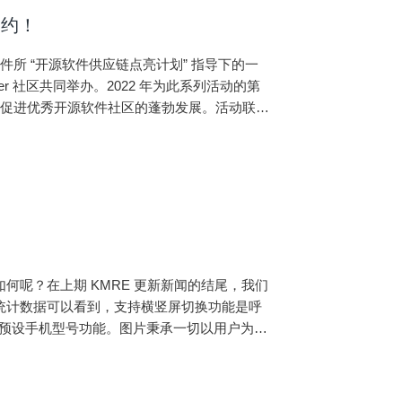
相约！
件所 “开源软件供应链点亮计划” 指导下的一
r 社区共同举办。2022 年为此系列活动的第
，促进优秀开源软件社区的蓬勃发展。活动联合
全球高校学生开放报名。
如何呢？在上期 KMRE 更新新闻的结尾，我们
从统计数据可以看到，支持横竖屏切换功能是呼
能和支持预设手机型号功能。图片秉承一切以用户为主
加了虚拟定位