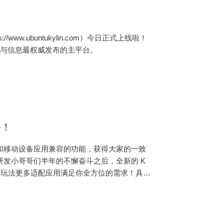
ww.ubuntukylin.com）今日正式上线啦！
品与信息最权威发布的主平台。
好！
PC 和移动设备应用兼容的功能，获得大家的一致
研发小哥哥们半年的不懈奋斗之后，全新的 K
级玩法更多适配应用满足你全方位的需求！具体
载方式附在文末~）：一、版本新增功能1 KMRE上方菜单分类和功能