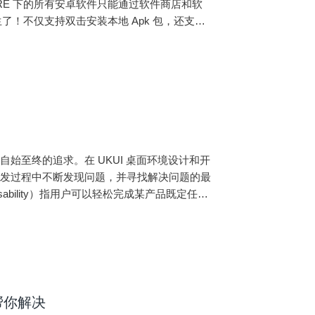
E 下的所有安卓软件只能通过软件商店和软
生了！不仅支持双击安装本地 Apk 包，还支持
自由！先看结
始至终的追求。在 UKUI 桌面环境设计和开
开发过程中不断发现问题，并寻找解决问题的最
ility）指用户可以轻松完成某产品既定任务
际标准化组织在人机交互的人机工程学
帮你解决