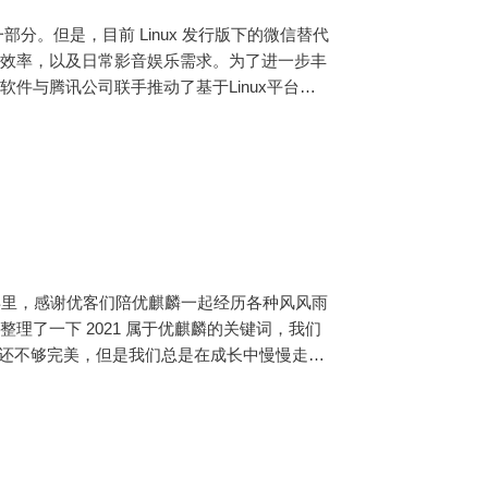
分。但是，目前 Linux 发行版下的微信替代
作效率，以及日常影音娱乐需求。为了进一步丰
件与腾讯公司联手推动了基于Linux平台的
商店上架。想要体验的用户，只需
的一年里，感谢优客们陪优麒麟一起经历各种风风雨
理了一下 2021 属于优麒麟的关键词，我们
在还不够完美，但是我们总是在成长中慢慢走向
800 万次，向开源