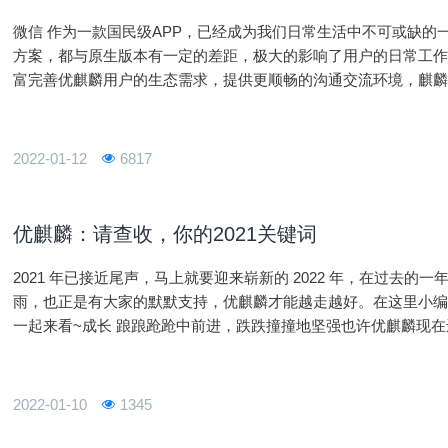
微信 作为一款国民级APP，已经成为我们日常生活中不可或缺的一部
方案，都与原生版本有一定的差距，极大的影响了用户的日常工
富完善优麒麟用户的生态需求，提供更顺畅的沟通交流环境，麒麟软
原生微信适配工作，微信官方版2.1.1正式上线，并在麒麟软件
2022-01-12
6817
优麒麟：请查收，你的2021关键词
2021 年已接近尾声，马上就要迎来崭新的 2022 年，在过去
雨，也正是有大家的默默支持，优麒麟才能越走越好。在这里小编整
一起来看~成长 踉踉跄跄中前进，跌跌撞撞地坚强也许优麒麟现
成熟。截止目前，优麒麟社区已累计发行 18 个版本，下载量超过 3
2022-01-10
1345