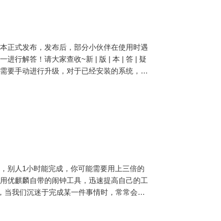
o SP1 版本正式发布，发布后，部分小伙伴在使用时遇
！请大家查收~新 | 版 | 本 | 答 | 疑
核的更新需要手动进行升级，对于已经安装的系统，强
，别人1小时能完成，你可能需要用上三倍的
利用优麒麟自带的闹钟工具，迅速提高自己的工
情，当我们沉迷于完成某一件事情时，常常会因
，时间不够用。此时，你可以用优麒麟闹钟来辅