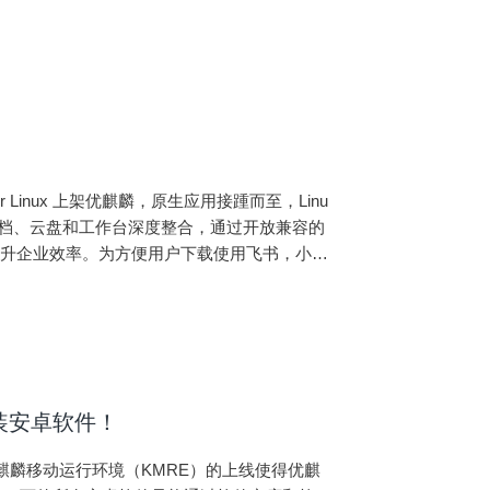
Linux 上架优麒麟，原生应用接踵而至，Linu
文档、云盘和工作台深度整合，通过开放兼容的
提升企业效率。为方便用户下载使用飞书，小优
优麒麟的用户可以点击链接前
装安卓软件！
，麒麟移动运行环境（KMRE）的上线使得优麒