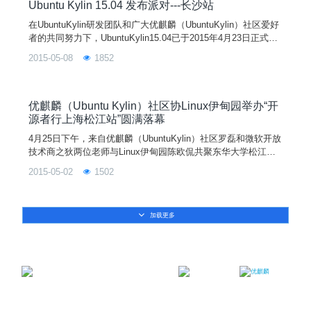
Ubuntu Kylin 15.04 发布派对---长沙站
在UbuntuKylin研发团队和广大优麒麟（UbuntuKylin）社区爱好
者的共同努力下，UbuntuKylin15.04已于2015年4月23日正式发
布，面向全国的版本发布系列活动正式启动啦!本站活动（长沙
2015-05-08
1852
站）由优麒麟（UbuntuKylin）社区主办，MozillaFirefox（火狐
社区）、开源社、开源中国、CSDN、Ubuntu、GitCafe、华
为、超图、Linux伊甸园等开源组织和
优麒麟（Ubuntu Kylin）社区协Linux伊甸园举办“开
源者行上海松江站”圆满落幕
4月25日下午，来自优麒麟（UbuntuKylin）社区罗磊和微软开放
技术商之狄两位老师与Linux伊甸园陈欧侃共聚东华大学松江大
学城校区，给东华的同学们带来一场非常精彩的技术演讲和交流
2015-05-02
1502
会。本场活动由东华大学的曹路同学主持，他首先介绍了开源社
等组织及开源者行游学计划与华梦2015大赛的简要情况。其
后，微软开放技术的商之狄老师从微软开放技术的创建开始说，
加载更多
说到黑客马拉松的起源、发展，再到如何利用虚拟化
邮箱：contact@ukylin.com
微信公众号
微博