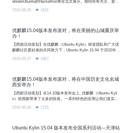
ebrateUbuntu的Hackathon将在北京展开。期待所有关注、爱
好、使用Ubuntu的开发者们能一起“并肩作战”30多小时，用你们
2015-06-25
1831
的创意和才华一起CelebrateUbuntu！本次活动，将开启国内Ub
untu首场Hackathon活动。Hackathon期间通过使用UbuntuSDK
开发的作品，通
优麒麟15.04版本发布派对，将在美丽的山城重庆举
办！
【西南活动策划】在优麒麟（Ubuntu Kylin）研发团队和广大优
麒麟社区爱好者的共同努力下，Ubuntu Kylin 15.04 于2015年4
月23日已正式发布。为了配合 Ubuntu Kylin 15.04 的宣传与推
2015-05-27
1867
广，优麒麟社区将联合全国各大城市的开源组织举办一系列的社
区活动。 Ubuntu/Ubuntu Kylin 版本发布系列活动之重庆站将在
西南大学展开。 作为开源组织的一员，我们西南大学开源协会
借此机会在本校展开活动，旨在扩大开源文化和 Ubuntu Kylin
优麒麟15.04版本发布派对，将在中国历史文化名城
在高校中的影响力，希望能通过我们的努力使高校大学生对 Ubu
西安举办！
ntu Kylin 有一定的了解，并将开源精神发扬光大。再通过一些
【西邮活动策划】在14.10版本发布会上, 优麒麟（Ubuntu Kyli
相关活动向广大师生推广Linux系统及相关技术，希望能吸引大
n）给西邮带来了太多的惊喜。一系列特色的应用让我们真实的
批志趣相投的软件爱好者一起在自由软件方面共同学习，共同进
感受到本地化的桌面用户环境以及中文用户体验。作为最具有中
步
2015-05-26
1725
国味道的操作系统，Ubuntu Kylin 这一次又会带给我们怎样的惊
喜呢？本次的活动可进一步扩大 Ubuntu Kylin 在广大高校学生
中的影响力，让同学们感受到开源操作系统的魅力。同时让本校
更多的同学了解和认识开源文化，并且能够亲身参与开源活动。
Ubuntu Kylin 15.04 版本发布全国系列活动---天津站