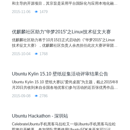
和主导的开源项目，其宗旨是采用平台国际化与应用本地化融合
的设计理念，通过定制本地化的桌面用户环境以及开发满足广大
2015-11-06
1479
中文用户特定需求的应用软件来提供细腻的中文用户体验，做更
有中国特色的操作系统。优麒麟操作系统是以Ubuntu操作系统
为参考，得到来自Debian、Ubuntu、LUPA及各地Linux用户组
等国内外众多社区爱好者的广泛参
优麒麟社区助力“华梦2015”之Linux技术征文大赛
优麒麟社区助力将于10月15日正式启动的《“华梦2015”之Linux
技术征文大赛》，优麒麟社区负责人余杰担任此次大赛评审团成
员。
2015-10-04
1768
Ubuntu Kylin 15.10 壁纸征集活动评审结果公告
Ubuntu Kylin 15.10 壁纸大赛以“爱尚桌面”为主题，截止2015年8
月20日共收到来自全国各地优客们参与活动的近百张优秀作品，
组委会根据 Ubuntu/Ubuntu Kylin 壁纸规范，经由 Ubuntu Kylin
2015-09-08
2786
UI 设计师、资深设计师和产品技术总监组成的评审委员会的严
格审查和评选，选出以下14副最佳作品入库于10月即将发行的
最有中国味的 Ubuntu Kylin 15.10 版本。
Ubuntu Hackathon - 深圳站
CelebrateUbuntu手机黑客马拉松又一场Ubuntu手机黑客马拉松
即将拉开帷幕。参加团队需要使用UbuntuSDK来开发可以运行