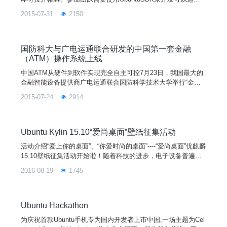
在Ubuntu手机上的应用，在现场展示之后，每个团队都将有机
2015-07-31
2150
会获得丰富的奖品。作品如果巧妙的结合了Iot元素有机会获得
特别奖励。我们依然会有技术指导们现场助阵，协助解决技术上
可能遇到的疑难问题。活动详情：活动时间：2015年8月22日-2
3日地点：深圳市福田保税
国防科大与广电运通联合研发的中国第一套金融
（ATM）操作系统上线
中国ATM从硬件到软件实现完全自主可控7月23日，我国最大的
金融智能设备提供商广电运通联合国防科学技术大学举行“金融
安全基础技术联合实验室”揭牌仪式，正式联合上线中国第一套
2015-07-24
2914
金融（ATM）操作系统，标志着我国ATM从硬件到软件（包括
安全操作系统、安全控制软件等方面）整体实现自主可控，完全
摆脱对国外厂商的技术依赖。图1：“金融安全基础技术联合实验
室”揭牌
Ubuntu Kylin 15.10“爱尚桌面”壁纸征集活动
活动介绍“爱上你的桌面”、“你爱时尚的桌面”----“爱尚桌面”优麒麟
15.10壁纸征集活动开始啦！随着科技的进步，电子设备普遍的
进入了我们的生活，因此我们可以看到千姿百态的系统桌面，从
2016-08-19
1745
物体分类讲有风景、美女、动漫、卡通、创意、汽车、游戏、建
筑、动物、植物、节日、体育等；从时代分类讲有古典传统型壁
纸、现代时尚型壁纸和科幻故事型
Ubuntu Hackathon
为庆祝首款Ubuntu手机专为国内开发者上市中国,一场主题为Cel