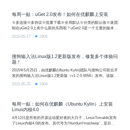
安全操作系统、安全控制软件等方面）整体实现自主可控，完全
摆脱对国外厂商的技术依赖。图1：“金融安全基础技术联合实验
室”揭牌
每周一贴：uGet 2.0发布！如何在优麒麟上安装
※多连接※多协议※批量下载※全局默认※分类的默认值※速度限
制在uGet2.0上有什么新的东西呢？uGet2.0是一个主要的版本，
在外观，性能和新特性方面都带来一些新的变化。应用领域：•
2015-05-27
2905
每个类别都有对应的数据文件。（文件格式是JSON）•程序可以
在全局限速模式为每次下载设置优先级。•按文件扩展名、主机
或方案自动分类。•用户可以更改类别的顺序。•所有的
搜狗输入法Linux版1.2更新版发布，修复多个体验问
题！
2015年5月25日，由优麒麟(Ubuntu Kylin)团队与搜狗公司联合开
发的搜狗输入法Linux版1.2更新版（v1.2.0.0056）发布。该版在
原1.2版的基础上修复多个体验问题。
2015-05-25
1904
每周一贴：如何在优麒麟（Ubuntu Kylin）上安装
Linux内核4.0
4月12日是所有的开源运动爱好者的大日子，LinuxTorvalds宣布
了Linux内核4.0的发布。其代号为‘HurrdurrI'masheep’，是目前
为止最新的主干内核。而上一个稳定内核为3.19.4。4.0是一个