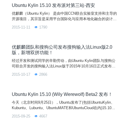
Ubuntu Kylin 15.10 发布派对第三站-西安
优麒麟（Ubuntu Kylin） 是由中国CCN联合实验室支持和主导的
开源项目，其宗旨是采用平台国际化与应用本地化融合的设计理
念，通过定制本地化的桌面用户环境以及开发满足广大中文用户
2015-11-11
1790
特定需求的应用软件来提供细腻的中文用户体验，做最有中国特
色的操作系统。 Ubuntu Kylin 操作系统是以 Ubuntu 操作系统为
参考，得到来自 Debian、Ubuntu、LUPA 及各地Linux用户组等
国内外众多社区爱好者的广泛参与和热情支持。
优麒麟团队和搜狗公司发布搜狗输入法Linux版2.0
版，新增双拼功能！
经过开发和测试同学的辛勤劳动，由Ubuntu Kylin团队与搜狗公
司联合开发的搜狗输入法Linux版于2015年10月16日正式发布2.0
版本。升级日志如下： 新增双拼支持； 修复少数情况下焦点跳
2015-10-17
2866
动问题； 改进部分桌面环境兼容性； 修复新建覆盖词库不生效
问题； 调整tab切换界面控件顺序。 欢迎广大优客朋友下载或升
级使用。Ubuntu Kylin用户可通过系统升级功能或Ubuntu Kylin
软件中心自动完成搜狗输入法升级，也可以通过搜狗网站或Ubu
Ubuntu Kylin 15.10 (Wily Werewolf) Beta2 发布！
ntu Kylin网站下载安装。
今天（北京时间9月25日），Ubuntu发布了(包括UbuntuKylin、
Kubuntu、Lubuntu、UbuntuMATE和UbuntuCloud在内)15.10的
Beta2版本。UbuntuKylin15.10Beta2相对于15.04正式版，Linux
2015-09-25
4667
内核升级到4.1，同时升级了软件中心、优客助手、优客天气等
特色应用并累计修复了近30个Bug。更多的新特性还在紧张的开