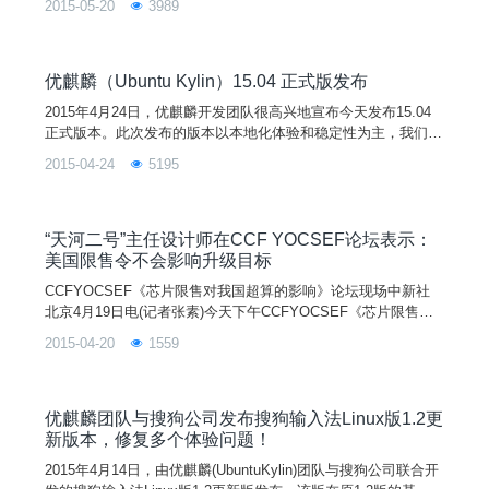
2015-05-20
3989
比较重要的版本，包括了一些很棒的功能，例如无重启补丁(实
时补丁)、新的升级驱动、最新的硬件支持以及很多有趣的功
能，但Linus表示4.1会是一个更重
优麒麟（Ubuntu Kylin）15.04 正式版发布
2015年4月24日，优麒麟开发团队很高兴地宣布今天发布15.04
正式版本。此次发布的版本以本地化体验和稳定性为主，我们修
复了之前版本积累的很多本地化/国际化问题，并着力将最初为
2015-04-24
5195
中国用户开发的优客助手等软件国际化，以服务更多的用户。相
对于14.10版本，本次发布的版本采用最新的3.19系统内核，Uni
ty桌面升级为7.3.2版本，UbuntuKylin软件中心升级为1.3.1版
本，优客助手升级到2
“天河二号”主任设计师在CCF YOCSEF论坛表示：
美国限售令不会影响升级目标
CCFYOCSEF《芯片限售对我国超算的影响》论坛现场中新社
北京4月19日电(记者张素)今天下午CCFYOCSEF《芯片限售对
我国超算的影响》论坛上，针对近期美国限制英特尔公司(Intel)
2015-04-20
1559
向中国的国家超级计算中心和国防科技大学出售“至强”处理器芯
片，中国人民解放军国防科学技术大学教授、天河二号系统主任
设计师卢宇彤19日在北京首次进行公开回应。 4月初，美国
商务部发布公告
优麒麟团队与搜狗公司发布搜狗输入法Linux版1.2更
新版本，修复多个体验问题！
2015年4月14日，由优麒麟(UbuntuKylin)团队与搜狗公司联合开