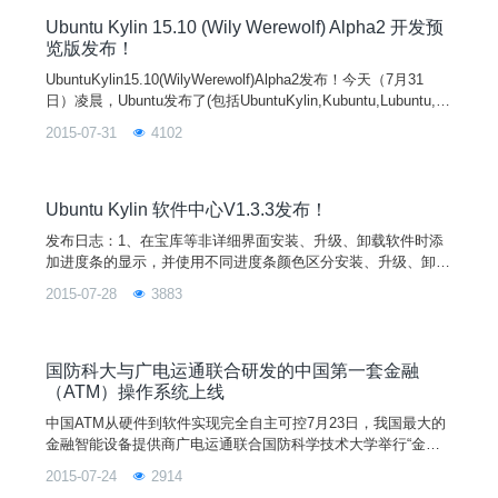
发中。注意：此次为B
Ubuntu Kylin 15.10 (Wily Werewolf) Alpha2 开发预
览版发布！
UbuntuKylin15.10(WilyWerewolf)Alpha2发布！今天（7月31
日）凌晨，Ubuntu发布了(包括UbuntuKylin,Kubuntu,Lubuntu,U
buntuMATE和UbuntuCloud在内)15.10的alpha2版本。UbuntuKy
2015-07-31
4102
lin15.10Alpha2相对于15.04正式版，Linux内核升级到4.1，同时
软件中心、优客助手、优客天气等特色应用
Ubuntu Kylin 软件中心V1.3.3发布！
发布日志：1、在宝库等非详细界面安装、升级、卸载软件时添
加进度条的显示，并使用不同进度条颜色区分安装、升级、卸载
操作。2、完成软件升级、卸载后，软件在升级、卸载界面消
2015-07-28
3883
失。3、改写广告栏控件，添加一层渐变背景，解决窗口扩大后
广告栏错位的问题，并添加从最后一张切换到第一张时的动画效
果。4、改写下载任务栏控件，分为‘正在下载’和‘下载完成’两
栏，优化任务清
国防科大与广电运通联合研发的中国第一套金融
（ATM）操作系统上线
中国ATM从硬件到软件实现完全自主可控7月23日，我国最大的
金融智能设备提供商广电运通联合国防科学技术大学举行“金融
安全基础技术联合实验室”揭牌仪式，正式联合上线中国第一套
2015-07-24
2914
金融（ATM）操作系统，标志着我国ATM从硬件到软件（包括